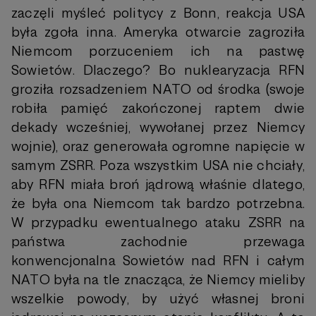
zaczęli myśleć politycy z Bonn, reakcja USA
była zgoła inna. Ameryka otwarcie zagroziła
Niemcom porzuceniem ich na pastwę
Sowietów. Dlaczego? Bo nuklearyzacja RFN
groziła rozsadzeniem NATO od środka (swoje
robiła pamięć zakończonej raptem dwie
dekady wcześniej, wywołanej przez Niemcy
wojnie), oraz generowała ogromne napięcie w
samym ZSRR. Poza wszystkim USA nie chciały,
aby RFN miała broń jądrową właśnie dlatego,
że była ona Niemcom tak bardzo potrzebna.
W przypadku ewentualnego ataku ZSRR na
państwa zachodnie przewaga
konwencjonalna Sowietów nad RFN i całym
NATO była na tle znacząca, że Niemcy mieliby
wszelkie powody, by użyć własnej broni