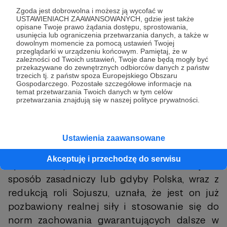
brak gotowości USA do zaakceptowania
Zgoda jest dobrowolna i możesz ją wycofać w
niebezpieczeństw związanych z
USTAWIENIACH ZAAWANSOWANYCH, gdzie jest także
opisane Twoje prawo żądania dostępu, sprostowania,
wypełnieniem zobowiązań sojuszniczych.
usunięcia lub ograniczenia przetwarzania danych, a także w
dowolnym momencie za pomocą ustawień Twojej
Natomiast gdyby Amerykanie wyrazili
przeglądarki w urządzeniu końcowym. Pamiętaj, że w
zależności od Twoich ustawień, Twoje dane będą mogły być
zaniepokojenie, ale jednocześnie wykonali
przekazywane do zewnętrznych odbiorców danych z państw
realne kroki i adekwatnie zaadresowali obawy
trzecich tj. z państw spoza Europejskiego Obszaru
Gospodarczego. Pozostałe szczegółowe informacje na
Polaków, wówczas można byłoby z większym
temat przetwarzania Twoich danych w tym celów
przetwarzania znajdują się w naszej polityce prywatności.
zaufaniem patrzyć na oferowane przez nich
gwarancje.
Sytuacja uległaby znaczącej redefinicji
Ustawienia zaawansowane
dopiero w momencie, gdyby rola Stanów
Akceptuję i przechodzę do serwisu
Zjednoczonych w NATO zmieniła się w
sposób zasadniczy lub gdyby Polska, wraz z
redukcją roli Sojuszu, uznała, że jest on już
pozbawiony realnej siły i stosowanie się do
norm zachowania gwarantujących dalsze w