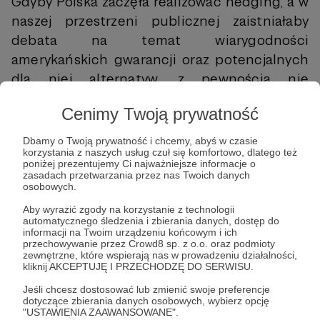
Gdyby Polska zaczęła realizować hedging, a w
naszej przestrzeni publicznej zaistniałaby
debata na temat wiarygodności
amerykańskich gwarancji oraz potencjalnych
dla niej alternatyw, z pewnością nie
umknęłoby to uwadze Amerykanów, co wcale
Cenimy Twoją prywatność
nie musiałoby być zjawiskiem negatywnym.
Reakcja USA stanowiłaby punkt odniesienia,
Dbamy o Twoją prywatność i chcemy, abyś w czasie
korzystania z naszych usług czuł się komfortowo, dlatego też
pozwalający na ocenęamerykańskich intencji.
poniżej prezentujemy Ci najważniejsze informacje o
Jeżeli byłaby ona jednoznacznie negatywna,
zasadach przetwarzania przez nas Twoich danych
osobowych.
ale jednocześnie nie towarzyszyłoby jej
Aby wyrazić zgody na korzystanie z technologii
podjęcie działań mających na celu
automatycznego śledzenia i zbierania danych, dostęp do
„rozmasowanie” obaw Polski (powodów, dla
informacji na Twoim urządzeniu końcowym i ich
przechowywanie przez Crowd8 sp. z o.o. oraz podmioty
których Warszawa w ogóle rozważa
zewnętrzne, które wspierają nas w prowadzeniu działalności,
kliknij AKCEPTUJĘ I PRZECHODZĘ DO SERWISU.
nuklearyzację), Polska miałaby namacalny
dowód nie tylko na dalszą niechęć
Jeśli chcesz dostosować lub zmienić swoje preferencje
dotyczące zbierania danych osobowych, wybierz opcję
Waszyngtonu wobec proliferacji, ale też na
"USTAWIENIA ZAAWANSOWANE".