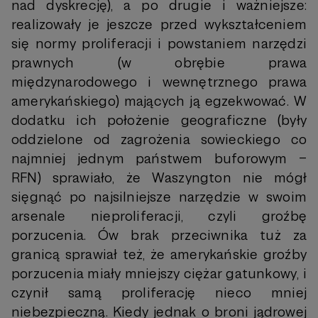
nad dyskrecję), a po drugie i ważniejsze:
realizowały je jeszcze przed wykształceniem
się normy proliferacji i powstaniem narzędzi
prawnych (w obrębie prawa
międzynarodowego i wewnętrznego prawa
amerykańskiego) mających ją egzekwować. W
dodatku ich położenie geograficzne (były
oddzielone od zagrożenia sowieckiego co
najmniej jednym państwem buforowym –
RFN) sprawiało, że Waszyngton nie mógł
sięgnąć po najsilniejsze narzędzie w swoim
arsenale nieproliferacji, czyli groźbę
porzucenia. Ów brak przeciwnika tuż za
granicą sprawiał też, że amerykańskie groźby
porzucenia miały mniejszy ciężar gatunkowy, i
czynił samą proliferację nieco mniej
niebezpieczną. Kiedy jednak o broni jądrowej