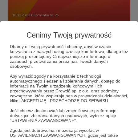
10.03.2023
Komentarze: 25
●
Aplikacja Radia Nowy Świat z nowymi
Cenimy Twoją prywatność
podcastami i usługą CarPlay
Od dzisiaj wchodzi nowa wersja aplikacji Radia Nowy Świat.
Dbamy o Twoją prywatność i chcemy, abyś w czasie
Nowością jest usługa CarPlay oraz dostępność
korzystania z naszych usług czuł się komfortowo, dlatego też
podcastów extra plus w aplikacji z nowymi propozycjami
poniżej prezentujemy Ci najważniejsze informacje o
od redaktorów: Wojciecha Manna i Macieja Jankowskiego
zasadach przetwarzania przez nas Twoich danych
oraz Jana Janczego.
RNŚ
Jan Janczy
Maciek Jankowski
+2
osobowych.
Aby wyrazić zgody na korzystanie z technologii
automatycznego śledzenia i zbierania danych, dostęp do
informacji na Twoim urządzeniu końcowym i ich
przechowywanie przez Crowd8 sp. z o.o. oraz podmioty
zewnętrzne, które wspierają nas w prowadzeniu działalności,
kliknij AKCEPTUJĘ I PRZECHODZĘ DO SERWISU.
Jeśli chcesz dostosować lub zmienić swoje preferencje
dotyczące zbierania danych osobowych, wybierz opcję
"USTAWIENIA ZAAWANSOWANE".
Zgoda jest dobrowolna i możesz ją wycofać w
USTAWIENIACH ZAAWANSOWANYCH, gdzie jest także