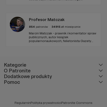
dziennikarstwa. A mogą to robić, ponieważ
Radio Wnet jest w pełni niezależne i… wolne!
Zachowanie tej właśnie wolności zależy dziś
od Twojego wsparcia!
Profesor Matczak
854
patronów
34915
zł
miesięcznie
Marcin Matczak - prawnik i komentator spraw
publicznych, autor książek
popularnonaukowych, felietonista Gazety
Wyborczej, autor podkastów i filmów
edukacyjnych. Mówi jasno o prawie, filozofii i
języku. Promuje umiarkowanie w życiu
publicznym, walczy z plemiennością i
bańkami informacyjnymi.
Kategorie
O Patronite
Dodatkowe produkty
Pomoc
Regulamin
Polityka prywatności
Patronite Commons