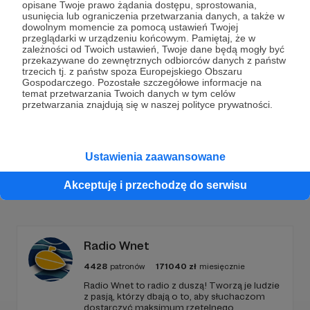
opisane Twoje prawo żądania dostępu, sprostowania,
Dołącz do grona Patronów!
usunięcia lub ograniczenia przetwarzania danych, a także w
dowolnym momencie za pomocą ustawień Twojej
przeglądarki w urządzeniu końcowym. Pamiętaj, że w
zależności od Twoich ustawień, Twoje dane będą mogły być
Wesprzyj działalność Autora
Radio Nowy Świat
już
przekazywane do zewnętrznych odbiorców danych z państw
teraz!
trzecich tj. z państw spoza Europejskiego Obszaru
Gospodarczego. Pozostałe szczegółowe informacje na
temat przetwarzania Twoich danych w tym celów
przetwarzania znajdują się w naszej polityce prywatności.
Zostań Patronem
Ustawienia zaawansowane
Promowani autorzy
Akceptuję i przechodzę do serwisu
Radio Wnet
4428
patronów
171040
zł
miesięcznie
Radio Wnet to radio z duszą! Tworzą je ludzie
z pasją, którzy dbają o to, aby słuchaczom
dostarczyć maksimum rzetelnego