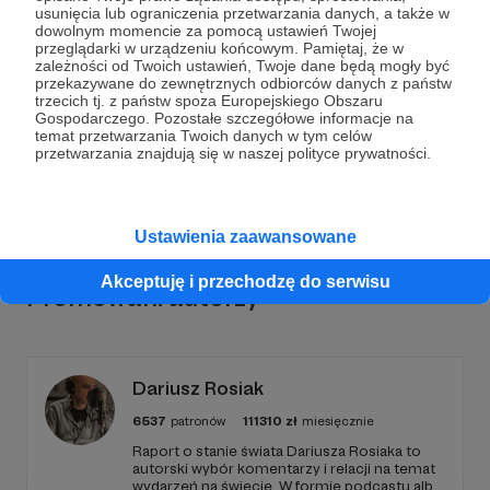
usunięcia lub ograniczenia przetwarzania danych, a także w
Dołącz do grona Patronów!
dowolnym momencie za pomocą ustawień Twojej
przeglądarki w urządzeniu końcowym. Pamiętaj, że w
zależności od Twoich ustawień, Twoje dane będą mogły być
Wesprzyj działalność Autora
Radio Nowy Świat
już
przekazywane do zewnętrznych odbiorców danych z państw
trzecich tj. z państw spoza Europejskiego Obszaru
teraz!
Gospodarczego. Pozostałe szczegółowe informacje na
temat przetwarzania Twoich danych w tym celów
przetwarzania znajdują się w naszej polityce prywatności.
Zostań Patronem
Ustawienia zaawansowane
Akceptuję i przechodzę do serwisu
Promowani autorzy
Dariusz Rosiak
6537
patronów
111310
zł
miesięcznie
Raport o stanie świata Dariusza Rosiaka to
autorski wybór komentarzy i relacji na temat
wydarzeń na świecie. W formie podcastu albo