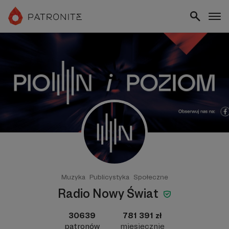
Muzyka
Publicystyka
Społeczne
Radio Nowy Świat
30639
781 391 zł
patronów
miesięcznie