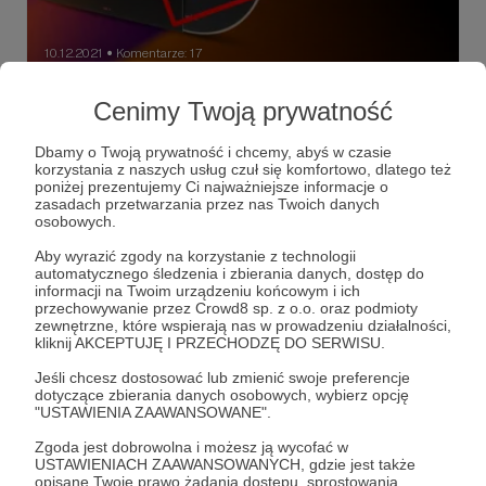
10.12.2021
Komentarze: 17
●
12 stypendiów dla dzieci ufundowane!
Cenimy Twoją prywatność
Pierwsza seria płyt RNŚ wykupiona
Dzięki Państwa hojności liczba stypendiów dla dzieci
Dbamy o Twoją prywatność i chcemy, abyś w czasie
uchodźców zwiększyła się do 12! Dziś zostały wykupione
korzystania z naszych usług czuł się komfortowo, dlatego też
ostatnie płyty z pierwszej serii specjalnej składanki RNŚ.
poniżej prezentujemy Ci najważniejsze informacje o
Złożyliśmy już zamówienie na kolejna partię.
zasadach przetwarzania przez nas Twoich danych
osobowych.
radio nowy świat
rnś
płyta
+2
Aby wyrazić zgody na korzystanie z technologii
automatycznego śledzenia i zbierania danych, dostęp do
informacji na Twoim urządzeniu końcowym i ich
przechowywanie przez Crowd8 sp. z o.o. oraz podmioty
zewnętrzne, które wspierają nas w prowadzeniu działalności,
kliknij AKCEPTUJĘ I PRZECHODZĘ DO SERWISU.
Jeśli chcesz dostosować lub zmienić swoje preferencje
dotyczące zbierania danych osobowych, wybierz opcję
"USTAWIENIA ZAAWANSOWANE".
Zgoda jest dobrowolna i możesz ją wycofać w
USTAWIENIACH ZAAWANSOWANYCH, gdzie jest także
opisane Twoje prawo żądania dostępu, sprostowania,