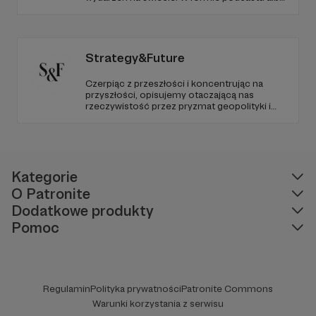
programów na żywo z różnych miejsc na
ziemi.
Strategy&Future
Czerpiąc z przeszłości i koncentrując na
przyszłości, opisujemy otaczającą nas
rzeczywistość przez pryzmat geopolityki i
geostrategii. Naszym celem jest uczynienie
ze Strategy&Future kluczowego źródła myśli
geopolitycznej w Polsce i w Europie.
Kategorie
O Patronite
Dodatkowe produkty
Pomoc
Regulamin
Polityka prywatności
Patronite Commons
Warunki korzystania z serwisu