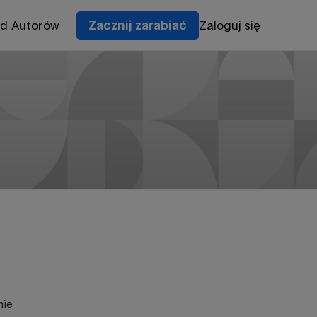
od Autorów
Zacznij zarabiać
Zaloguj się
nie