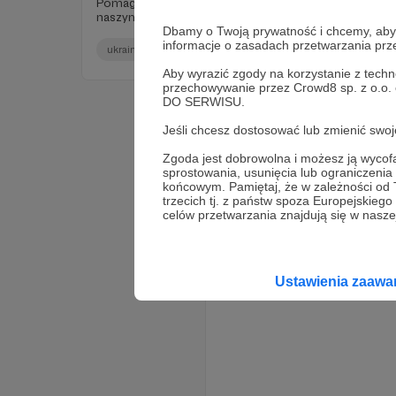
Pomagamy nie tylko zwierzętom, które są już w
naszym Azylu. Od ponad 100 dni jesteśmy z Ukrainą.
Dbamy o Twoją prywatność i chcemy, abyś 
informacje o zasadach przetwarzania pr
ukraina
pomocukrainie
pegasus
+4
Aby wyrazić zgody na korzystanie z techn
przechowywanie przez Crowd8 sp. z o.o.
DO SERWISU.
Jeśli chcesz dostosować lub zmienić sw
Zgoda jest dobrowolna i możesz ją wyc
sprostowania, usunięcia lub ograniczeni
końcowym. Pamiętaj, że w zależności od
trzecich tj. z państw spoza Europejskie
celów przetwarzania znajdują się w naszej
Ustawienia zaaw