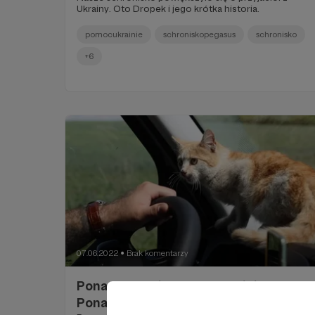
Ukrainy. Oto Dropek i jego krótka historia.
pomocukrainie
schroniskopegasus
schronisko
+6
07.06.2022
Brak komentarzy
●
Ponad 100 dni Walk na Ukrainie to
Ponad 100 Dni Cierpienia Niewinnych