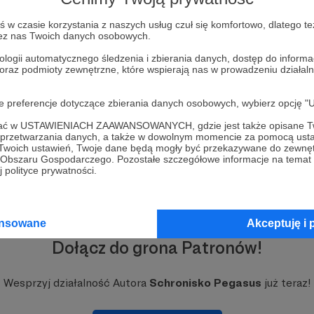
w czasie korzystania z naszych usług czuł się komfortowo, dlatego te
zez nas Twoich danych osobowych.
ologii automatycznego śledzenia i zbierania danych, dostęp do inform
 oraz podmioty zewnętrzne, które wspierają nas w prowadzeniu dział
oje preferencje dotyczące zbierania danych osobowych, wybierz op
ofać w USTAWIENIACH ZAAWANSOWANYCH, gdzie jest także opisane Tw
a przetwarzania danych, a także w dowolnym momencie za pomocą usta
 Twoich ustawień, Twoje dane będą mogły być przekazywane do zewnę
go Obszaru Gospodarczego. Pozostałe szczegółowe informacje na temat
 polityce prywatności.
ansowane
Akceptuję i 
Dołącz do grona Patronów!
Wesprzyj działalność Autora
Schronisko Pegasus
już teraz!