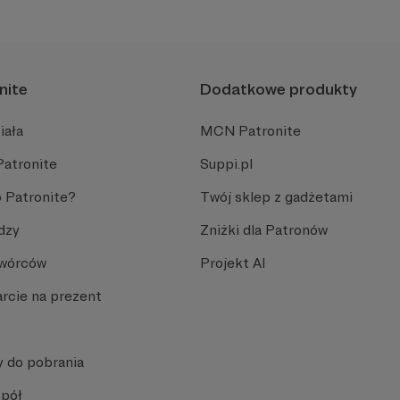
miejsca w Polsce!
nite
Dodatkowe produkty
iała
MCN Patronite
Patronite
Suppi.pl
 Patronite?
Twój sklep z gadżetami
dzy
Zniżki dla Patronów
Twórców
Projekt AI
rcie na prezent
y do pobrania
spół