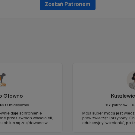
Zostań Patronem
ko Głowno
Kuszlewic
18
zł
miesięcznie
117
patronów
5
łownie daje schronienie
Moją super mocą jest wiedz
ne przez swoich właścicieli,
praw zwierząt i przyrody. C
icach lub są znajdowane w
edukacyjny 'w imieniu', po 
kie, które pochodzą z
miała dostęp do bezpłatnej 
akich bytowały zagrażały ich
Niech temat praw zwierząt 