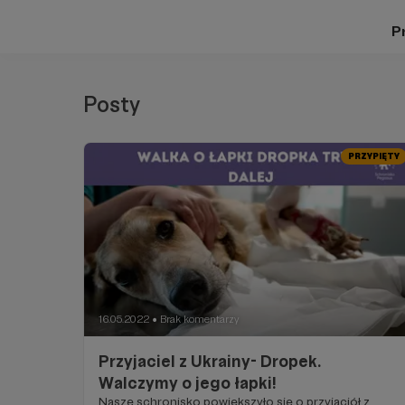
Pr
Posty
PRZYPIĘTY
16.05.2022
Brak komentarzy
●
Przyjaciel z Ukrainy- Dropek.
Walczymy o jego łapki!
Nasze schronisko powiększyło się o przyjaciół z