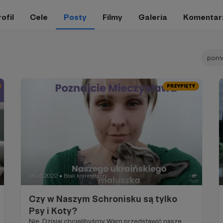
ofil
Cele
Posty
Filmy
Galeria
Komentar
pomo
PRZYPIĘTY
06.05.2022
Brak komentarzy
●
Czy w Naszym Schronisku są tylko
Psy i Koty?
Nie. Dzisiaj chcielibyśmy Wam przedstawić nasze