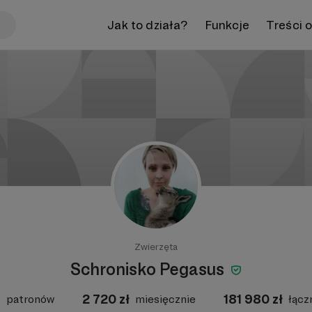
Jak to działa?
Funkcje
Treści 
Zwierzęta
Schronisko Pegasus
1
2 720
zł
181 980
zł
patronów
miesięcznie
łącz