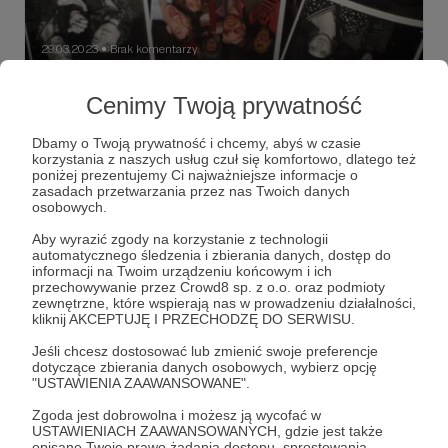
29.03.2023
Brak komentarzy
●
Patroni mają głos. Ryby i dzieci też.
Cenimy Twoją prywatność
Jako, że jesteście dla nas ważni, ważny jest też wasz głos
w ważnych sprawach.
Dbamy o Twoją prywatność i chcemy, abyś w czasie
korzystania z naszych usług czuł się komfortowo, dlatego też
stacjapraga
artystycznie
sztuka
+3
poniżej prezentujemy Ci najważniejsze informacje o
zasadach przetwarzania przez nas Twoich danych
osobowych.
Aby wyrazić zgody na korzystanie z technologii
automatycznego śledzenia i zbierania danych, dostęp do
informacji na Twoim urządzeniu końcowym i ich
przechowywanie przez Crowd8 sp. z o.o. oraz podmioty
zewnętrzne, które wspierają nas w prowadzeniu działalności,
kliknij AKCEPTUJĘ I PRZECHODZĘ DO SERWISU.
Jeśli chcesz dostosować lub zmienić swoje preferencje
dotyczące zbierania danych osobowych, wybierz opcję
"USTAWIENIA ZAAWANSOWANE".
Zgoda jest dobrowolna i możesz ją wycofać w
Dołącz do grona Patronów!
USTAWIENIACH ZAAWANSOWANYCH, gdzie jest także
opisane Twoje prawo żądania dostępu, sprostowania,