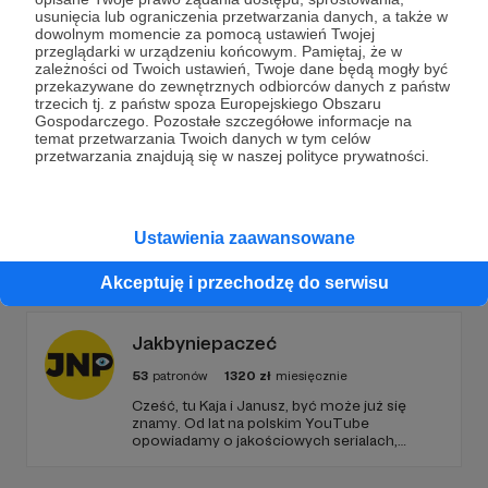
usunięcia lub ograniczenia przetwarzania danych, a także w
dowolnym momencie za pomocą ustawień Twojej
Wesprzyj działalność Autora
STACJA PRAGA
już
przeglądarki w urządzeniu końcowym. Pamiętaj, że w
teraz!
zależności od Twoich ustawień, Twoje dane będą mogły być
przekazywane do zewnętrznych odbiorców danych z państw
trzecich tj. z państw spoza Europejskiego Obszaru
Gospodarczego. Pozostałe szczegółowe informacje na
Zostań Patronem
temat przetwarzania Twoich danych w tym celów
przetwarzania znajdują się w naszej polityce prywatności.
Ustawienia zaawansowane
Promowani autorzy
Akceptuję i przechodzę do serwisu
Jakbyniepaczeć
53
patronów
1320
zł
miesięcznie
Cześć, tu Kaja i Janusz, być może już się
znamy. Od lat na polskim YouTube
opowiadamy o jakościowych serialach,
edukując i recenzując. Jeździmy też z kamerą
śladami serialowych planów filmowych, takich