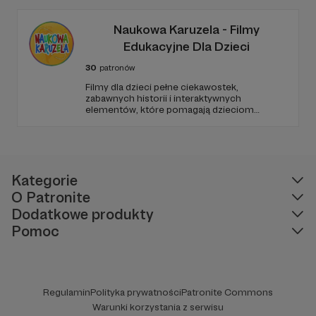
jak Gra o Tron, Stranger Things czy
Heweliusz. To dzięki Wam możemy się
rozwijać i dalej działać!
Naukowa Karuzela - Filmy
Edukacyjne Dla Dzieci
30
patronów
Filmy dla dzieci pełne ciekawostek,
zabawnych historii i interaktywnych
elementów, które pomagają dzieciom
rozwijać ciekawość świata, umiejętności
logicznego myślenia oraz zdolności
rozwiązywania problemów. W każdym
odcinku stawiamy na wartościową edukację
podaną w przystępny i angażujący sposób.
Kategorie
O Patronite
Dodatkowe produkty
Pomoc
Regulamin
Polityka prywatności
Patronite Commons
Warunki korzystania z serwisu