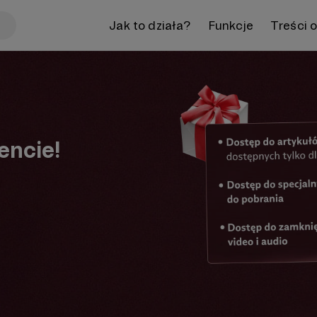
Jak to działa?
Funkcje
Treści 
encie!