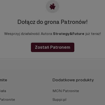
Dołącz do grona Patronów!
Wesprzyj działalność Autora
Strategy&Future
już teraz!
Zostań Patronem
nite
Dodatkowe produkty
iała
MCN Patronite
Patronite
Suppi.pl