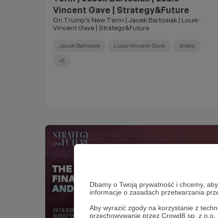
Vincent Gave | Strategy&Future
On Trump's New Term | Jacek Bartosiak | Louis-
Vincent Gave | Strategy&Future
Jacek Bartosiak
Louis-Vincent Gave
Video
+5
Dbamy o Twoją prywatność i chcemy, abyś 
informacje o zasadach przetwarzania pr
Aby wyrazić zgody na korzystanie z techn
przechowywanie przez Crowd8 sp. z o.o.