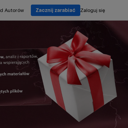
od Autorów
Zacznij zarabiać
Zaloguj się