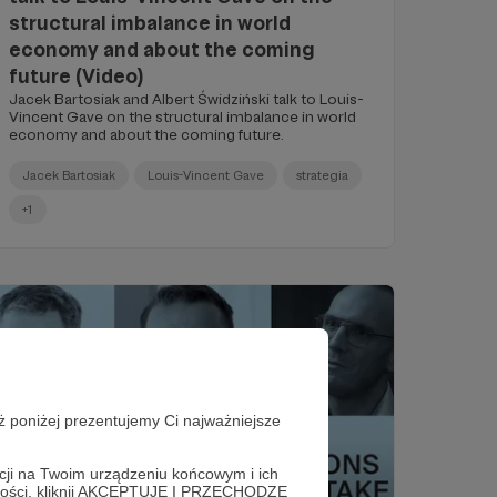
structural imbalance in world
economy and about the coming
future (Video)
Jacek Bartosiak and Albert Świdziński talk to Louis-
Vincent Gave on the structural imbalance in world
economy and about the coming future.
Jacek Bartosiak
Louis-Vincent Gave
strategia
+1
ż poniżej prezentujemy Ci najważniejsze
acji na Twoim urządzeniu końcowym i ich
alności, kliknij AKCEPTUJĘ I PRZECHODZĘ