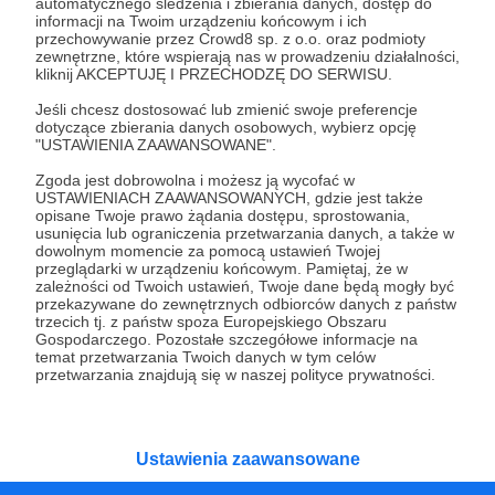
Wesprzyj działalność Autora
SzpiedzyWiedzy.pl
już
automatycznego śledzenia i zbierania danych, dostęp do
informacji na Twoim urządzeniu końcowym i ich
teraz!
przechowywanie przez Crowd8 sp. z o.o. oraz podmioty
zewnętrzne, które wspierają nas w prowadzeniu działalności,
kliknij AKCEPTUJĘ I PRZECHODZĘ DO SERWISU.
Zostań Patronem
Jeśli chcesz dostosować lub zmienić swoje preferencje
dotyczące zbierania danych osobowych, wybierz opcję
"USTAWIENIA ZAAWANSOWANE".
Zgoda jest dobrowolna i możesz ją wycofać w
USTAWIENIACH ZAAWANSOWANYCH, gdzie jest także
Promowani autorzy
opisane Twoje prawo żądania dostępu, sprostowania,
usunięcia lub ograniczenia przetwarzania danych, a także w
dowolnym momencie za pomocą ustawień Twojej
przeglądarki w urządzeniu końcowym. Pamiętaj, że w
zależności od Twoich ustawień, Twoje dane będą mogły być
przekazywane do zewnętrznych odbiorców danych z państw
Baniak Baniaka
trzecich tj. z państw spoza Europejskiego Obszaru
Gospodarczego. Pozostałe szczegółowe informacje na
1640
patronów
temat przetwarzania Twoich danych w tym celów
przetwarzania znajdują się w naszej polityce prywatności.
Dzięki Patronite Baniak poświęca zawodowe
życie swojej pasji, czyli grom fabularnym
(RPG). Prowadzi kanał filmowy, gdzie
prezentuje nagrania z własnych sesji,
oglądanych przez tysiące Widzów. Wspiera
Ustawienia zaawansowane
także początkujących Mistrzów Gry
poradnikami i prelekcjami.