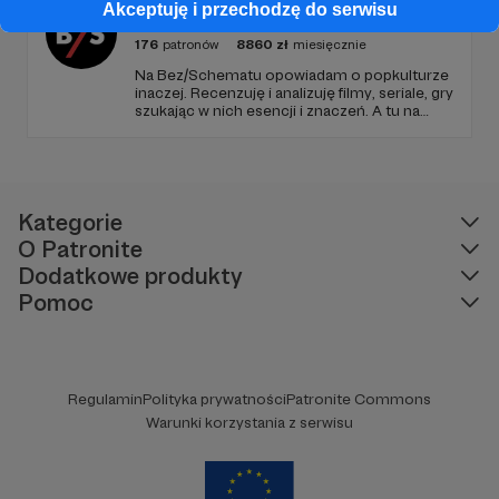
Bez/Schematu
Akceptuję i przechodzę do serwisu
176
patronów
8860
zł
miesięcznie
Na Bez/Schematu opowiadam o popkulturze
inaczej. Recenzuję i analizuję filmy, seriale, gry
szukając w nich esencji i znaczeń. A tu na
Patronite Twoje wsparcie finansuje naszą
działalność (montaż, okładki, research) oraz
pracę utalentowanych artystów.
Kategorie
O Patronite
Dodatkowe produkty
Pomoc
Regulamin
Polityka prywatności
Patronite Commons
Warunki korzystania z serwisu