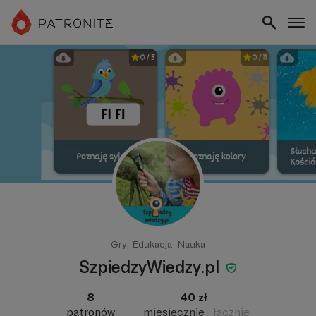
Gry
Edukacja
Nauka
SzpiedzyWiedzy.pl
8
40 zł
patronów
miesięcznie
łącznie