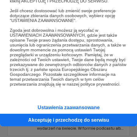
kliknij AKCEPTUJĘ I PRZECHODZĘ DO SERWISU.
Jeśli chcesz dostosować lub zmienić swoje preferencje
dotyczące zbierania danych osobowych, wybierz opcję
Promowani autorzy
"USTAWIENIA ZAAWANSOWANE".
Zgoda jest dobrowolna i możesz ją wycofać w
USTAWIENIACH ZAAWANSOWANYCH, gdzie jest także
opisane Twoje prawo żądania dostępu, sprostowania,
usunięcia lub ograniczenia przetwarzania danych, a także w
Radio Wnet
dowolnym momencie za pomocą ustawień Twojej
przeglądarki w urządzeniu końcowym. Pamiętaj, że w
4425
patronów
170965
zł
miesięcznie
zależności od Twoich ustawień, Twoje dane będą mogły być
przekazywane do zewnętrznych odbiorców danych z państw
Radio Wnet to radio z duszą! Tworzą je ludzie
trzecich tj. z państw spoza Europejskiego Obszaru
z pasją, którzy dbają o to, aby słuchaczom
Gospodarczego. Pozostałe szczegółowe informacje na
dostarczyć maksimum rzetelnego
temat przetwarzania Twoich danych w tym celów
dziennikarstwa. A mogą to robić, ponieważ
przetwarzania znajdują się w naszej polityce prywatności.
Radio Wnet jest w pełni niezależne i… wolne!
Zachowanie tej właśnie wolności zależy dziś
od Twojego wsparcia!
Dariusz Rosiak
Ustawienia zaawansowane
6531
patronów
111235
zł
miesięcznie
Raport o stanie świata Dariusza Rosiaka to
Akceptuję i przechodzę do serwisu
autorski wybór komentarzy i relacji na temat
wydarzeń na świecie. W formie podcastu albo
programów na żywo z różnych miejsc na