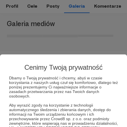
Profil
Cele
Posty
Galeria
Komentarze
Galeria mediów
Cenimy Twoją prywatność
Dbamy o Twoją prywatność i chcemy, abyś w czasie
korzystania z naszych usług czuł się komfortowo, dlatego też
Dołącz do grona Patronów!
poniżej prezentujemy Ci najważniejsze informacje o
zasadach przetwarzania przez nas Twoich danych
osobowych.
Wesprzyj działalność Autora
Kinga Dziwota
już teraz!
Aby wyrazić zgody na korzystanie z technologii
automatycznego śledzenia i zbierania danych, dostęp do
informacji na Twoim urządzeniu końcowym i ich
Zostań Patronem
przechowywanie przez Crowd8 sp. z o.o. oraz podmioty
zewnętrzne, które wspierają nas w prowadzeniu działalności,