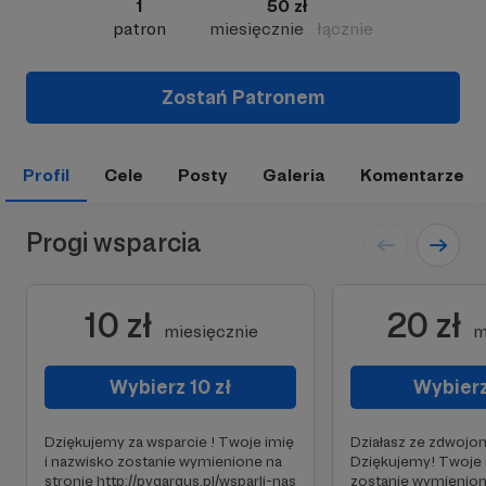
1
50 zł
patron
miesięcznie
łącznie
Zostań Patronem
Profil
Cele
Posty
Galeria
Komentarze
Progi wsparcia
10 zł
20 zł
miesięcznie
m
Wybierz 10 zł
Wybierz
Dziękujemy za wsparcie ! Twoje imię
Działasz ze zdwojoną 
i nazwisko zostanie wymienione na
Dziękujemy! Twoje 
stronie http://pygargus.pl/wsparli-nas
zostanie wymienion