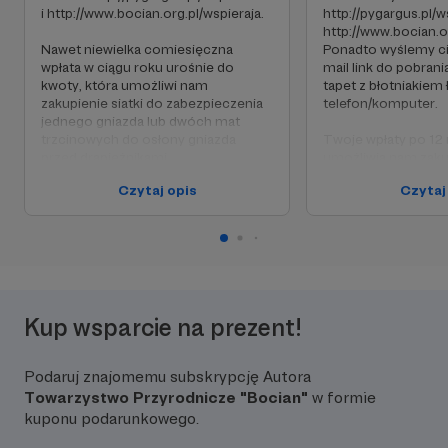
i http://www.bocian.org.pl/wspieraja.
http://pygargus.pl/ws
http://www.bocian.o
Nawet niewielka comiesięczna
Ponadto wyślemy ci
wpłata w ciągu roku urośnie do
mail link do pobran
kwoty, która umożliwi nam
tapet z błotniakiem
zakupienie siatki do zabezpieczenia
telefon/komputer.
jednego gniazda lub dwóch mat
trzcinowych do osłony gniazda
Twoje wpłaty po 12
przed drapieżnikami.
umożliwią nam zakup
zabezpieczenia co 
Czytaj opis
Czytaj
Jeżeli 155 osób będzie nas wspierać
gniazd lub mat trz
kwotą 10 zł przez okres 12 miesięcy
osłony 4 gniazd prz
to będziemy mogli realizować
kompleksową ochronę ok. 20 lęgów
Jeżeli 78 osób będz
błotniaka łąkowego na terenie
kwotą 20 zł przez o
jednego powiatu.
to będziemy mogli 
kompleksową ochro
błotniaka łąkowego 
Kup wsparcie na prezent!
jednego powiatu.
Podaruj znajomemu subskrypcję Autora
Towarzystwo Przyrodnicze "Bocian"
w formie
kuponu podarunkowego.