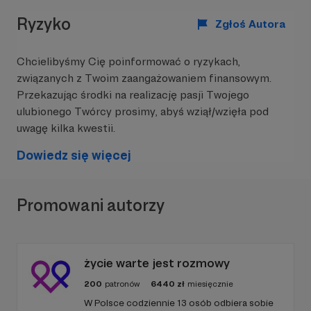
niszczona podczas koszenia (żniw).
Ryzyko
Zgłoś Autora
Chcielibyśmy Cię poinformować o ryzykach,
związanych z Twoim zaangażowaniem finansowym.
Przekazując środki na realizację pasji Twojego
ulubionego Twórcy prosimy, abyś wziął/wzięła pod
uwagę kilka kwestii.
Dowiedz się więcej
Promowani autorzy
Gniazdo błotniaka łąkowego w uprawie pszenicy
ozimej. Fot. Piotr Zabłocki
życie warte jest rozmowy
200
patronów
6440
zł
miesięcznie
Jak chronimy lęgi błotniaków łąkowych?
W Polsce codziennie 13 osób odbiera sobie