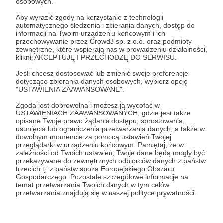
osobowych.
dofinansowanie.
Aby wyrazić zgody na korzystanie z technologii
automatycznego śledzenia i zbierania danych, dostęp do
informacji na Twoim urządzeniu końcowym i ich
przechowywanie przez Crowd8 sp. z o.o. oraz podmioty
zewnętrzne, które wspierają nas w prowadzeniu działalności,
kliknij AKCEPTUJĘ I PRZECHODZĘ DO SERWISU.
Rozwiń opis
Jeśli chcesz dostosować lub zmienić swoje preferencje
dotyczące zbierania danych osobowych, wybierz opcję
"USTAWIENIA ZAAWANSOWANE".
Zgoda jest dobrowolna i możesz ją wycofać w
Cele
USTAWIENIACH ZAAWANSOWANYCH, gdzie jest także
opisane Twoje prawo żądania dostępu, sprostowania,
usunięcia lub ograniczenia przetwarzania danych, a także w
dowolnym momencie za pomocą ustawień Twojej
przeglądarki w urządzeniu końcowym. Pamiętaj, że w
Chronimy lęgi błotniaka
Chronimy lęgi bł
zależności od Twoich ustawień, Twoje dane będą mogły być
łąkowego w jednym powiecie
łąkowego w 3 po
przekazywane do zewnętrznych odbiorców danych z państw
Para (na pierwszym planie samica) błotniaka
trzecich tj. z państw spoza Europejskiego Obszaru
łąkowego Fot. Andrzej Łukijańczuk
Gospodarczego. Pozostałe szczegółowe informacje na
1 542 zł
1 492 zł
4 625 zł
4 575
temat przetwarzania Twoich danych w tym celów
miesięcznie
brakuje
miesięcznie
brakuj
przetwarzania znajdują się w naszej polityce prywatności.
Głównym celem naszych działań jest zwiększenie
3%
1%
sukcesu lęgowego i produktywności populacji
błotniaka łąkowego na obszarach o wysokim