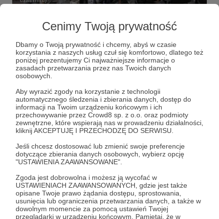
Urbexowe Wejście Smoka
Cenimy Twoją prywatność
385 zł
z 20 000 zł
Dbamy o Twoją prywatność i chcemy, abyś w czasie
korzystania z naszych usług czuł się komfortowo, dlatego też
poniżej prezentujemy Ci najważniejsze informacje o
1%
zasadach przetwarzania przez nas Twoich danych
osobowych.
Aby wyrazić zgody na korzystanie z technologii
automatycznego śledzenia i zbierania danych, dostęp do
informacji na Twoim urządzeniu końcowym i ich
przechowywanie przez Crowd8 sp. z o.o. oraz podmioty
zewnętrzne, które wspierają nas w prowadzeniu działalności,
kliknij AKCEPTUJĘ I PRZECHODZĘ DO SERWISU.
Jeśli chcesz dostosować lub zmienić swoje preferencje
dotyczące zbierania danych osobowych, wybierz opcję
"USTAWIENIA ZAAWANSOWANE".
Zgoda jest dobrowolna i możesz ją wycofać w
Dołącz do grona Patronów!
USTAWIENIACH ZAAWANSOWANYCH, gdzie jest także
opisane Twoje prawo żądania dostępu, sprostowania,
usunięcia lub ograniczenia przetwarzania danych, a także w
Wesprzyj działalność Autora
Urbex History
już teraz!
dowolnym momencie za pomocą ustawień Twojej
przeglądarki w urządzeniu końcowym. Pamiętaj, że w