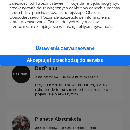
zależności od Twoich ustawień, Twoje dane będą mogły być
przekazywane do zewnętrznych odbiorców danych z państw
Zostań Patronem
trzecich tj. z państw spoza Europejskiego Obszaru
Gospodarczego. Pozostałe szczegółowe informacje na
temat przetwarzania Twoich danych w tym celów
przetwarzania znajdują się w naszej polityce prywatności.
Promowani autorzy
Ustawienia zaawansowane
Akceptuję i przechodzę do serwisu
BezPlanu
422
patronów
15480
zł
miesięcznie
Projekt BezPlanu powstał 11 lutego 2017
roku, kiedy to na kanale o tej samej nazwie
pojawił się pierwszy film
Planeta Abstrakcja
393
patronów
8700
zł
miesięcznie