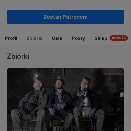
Zostań Patronem
Profil
Zbiórki
Cele
Posty
Sklep
NOWOŚĆ
Zbiórki
czas minął