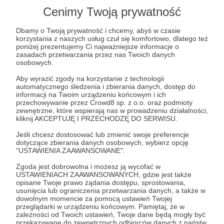
Lista postów jest pusta
Cenimy Twoją prywatność
Autor nie dodał jeszcze żadnych postów
Dbamy o Twoją prywatność i chcemy, abyś w czasie
korzystania z naszych usług czuł się komfortowo, dlatego też
poniżej prezentujemy Ci najważniejsze informacje o
zasadach przetwarzania przez nas Twoich danych
osobowych.
Aby wyrazić zgody na korzystanie z technologii
automatycznego śledzenia i zbierania danych, dostęp do
informacji na Twoim urządzeniu końcowym i ich
przechowywanie przez Crowd8 sp. z o.o. oraz podmioty
zewnętrzne, które wspierają nas w prowadzeniu działalności,
kliknij AKCEPTUJĘ I PRZECHODZĘ DO SERWISU.
Jeśli chcesz dostosować lub zmienić swoje preferencje
dotyczące zbierania danych osobowych, wybierz opcję
"USTAWIENIA ZAAWANSOWANE".
Dołącz do grona Patronów!
Zgoda jest dobrowolna i możesz ją wycofać w
USTAWIENIACH ZAAWANSOWANYCH, gdzie jest także
Wesprzyj działalność Autora
Na większą Chwałę Bożą
opisane Twoje prawo żądania dostępu, sprostowania,
usunięcia lub ograniczenia przetwarzania danych, a także w
już teraz!
dowolnym momencie za pomocą ustawień Twojej
przeglądarki w urządzeniu końcowym. Pamiętaj, że w
zależności od Twoich ustawień, Twoje dane będą mogły być
Zostań Patronem
przekazywane do zewnętrznych odbiorców danych z państw