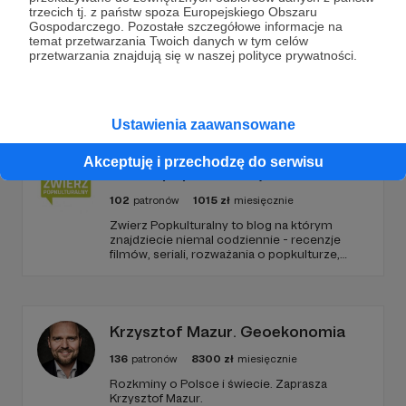
trzecich tj. z państw spoza Europejskiego Obszaru
Gospodarczego. Pozostałe szczegółowe informacje na
temat przetwarzania Twoich danych w tym celów
przetwarzania znajdują się w naszej polityce prywatności.
Promowani autorzy
Ustawienia zaawansowane
Akceptuję i przechodzę do serwisu
Zwierz popkulturalny
102
patronów
1015
zł
miesięcznie
Zwierz Popkulturalny to blog na którym
znajdziecie niemal codziennie - recenzje
filmów, seriali, rozważania o popkulturze,
biografie aktorów i wiele innych kulturalnych
treści. Blog został założony w 2009 roku i od
tego czasu tworzę wokół niego społeczność
ludzi, którzy lubią kulturę.
Krzysztof Mazur. Geoekonomia
136
patronów
8300
zł
miesięcznie
Rozkminy o Polsce i świecie. Zaprasza
Krzysztof Mazur.