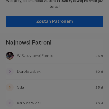
Wesprzyj działalność Autora
W Szczytowej Formie
już
teraz!
Zostań Patronem
Najnowsi Patroni
W Szczytowej Formie
25 zł
Dorota Ząbek
50 zł
Syla
25 zł
Karolina Wideł
25 zł