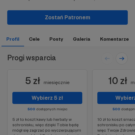
Zostań Patronem
Profil
Cele
Posty
Galeria
Komentarze
Progi wsparcia
5 zł
10 zł
miesięcznie
m
Wybierz 5 zł
Wybierz
500
dostępnych miejsc
500
dostępn
5 zł to koszt kawy lub herbaty w
10 zł to koszt sma
schronisku, więc dzięki Tobie będę
schronisku po całym
mógł się zagrzać po wyczerpującym
więc Twoje Zdrowie 