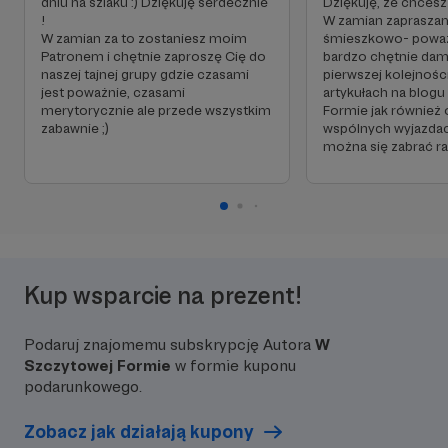
dniu na szlaku :) Dziękuję serdecznie
Dziękuję, że chcesz
!
W zamian zaprasza
W zamian za to zostaniesz moim
śmieszkowo- poważ
Patronem i chętnie zaproszę Cię do
bardzo chętnie dam
naszej tajnej grupy gdzie czasami
pierwszej kolejnoś
jest poważnie, czasami
artykułach na blog
merytorycznie ale przede wszystkim
Formie jak również
zabawnie ;)
wspólnych wyjazdac
można się zabrać ra
Kup wsparcie na prezent!
Podaruj znajomemu subskrypcję Autora
W
Szczytowej Formie
w formie kuponu
podarunkowego.
Zobacz jak działają kupony