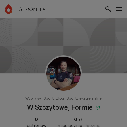
Wyprawy
Sport
Blog
Sporty ekstremalne
W Szczytowej Formie
0
0 zł
patronów
miesięcznie
łącznie