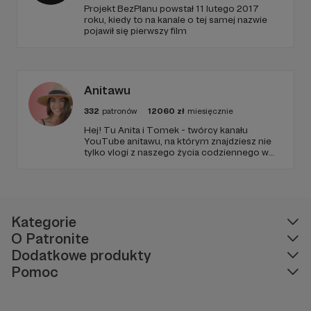
Projekt BezPlanu powstał 11 lutego 2017
roku, kiedy to na kanale o tej samej nazwie
pojawił się pierwszy film
Anitawu
332
patronów
12060
zł
miesięcznie
Hej! Tu Anita i Tomek - twórcy kanału
YouTube anitawu, na którym znajdziesz nie
tylko vlogi z naszego życia codziennego w
USA, ale również różne ciekawostki,
inspiracje do podróży i masę dobrego
humoru! Zapraszamy Cię do zapoznania się z
naszą działalnością i do wsparcia naszej
twórczości!
Kategorie
O Patronite
Dodatkowe produkty
Pomoc