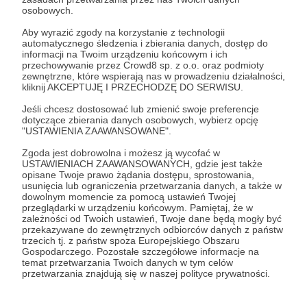
osobowych.
oraz, raz na jakiś czas, góry naprawdę wysokie.
Tak aby każdy znalazł coś dla siebie.
Aby wyrazić zgody na korzystanie z technologii
Górami trzeba się dzielić, dlatego ja to robię.
automatycznego śledzenia i zbierania danych, dostęp do
Rozwiń opis
informacji na Twoim urządzeniu końcowym i ich
Najwięcej możesz zobaczyć o mnie w social
przechowywanie przez Crowd8 sp. z o.o. oraz podmioty
mediach, oraz na blogu:
zewnętrzne, które wspierają nas w prowadzeniu działalności,
kliknij AKCEPTUJĘ I PRZECHODZĘ DO SERWISU.
www.wszczytowejformie.pl
Cele
Jeśli chcesz dostosować lub zmienić swoje preferencje
dotyczące zbierania danych osobowych, wybierz opcję
"USTAWIENIA ZAAWANSOWANE".
na Instagramie:
Zgoda jest dobrowolna i możesz ją wycofać w
Rzuciłem korpo, rzuciłem
Bloger 2.0, podr
https://www.instagram.com/wszczytowejformie/
USTAWIENIACH ZAAWANSOWANYCH, gdzie jest także
biznes, jestem wolny i
realizujący zdob
opisane Twoje prawo żądania dostępu, sprostowania,
szczęśliwy
Ziemi
usunięcia lub ograniczenia przetwarzania danych, a także w
na facebooku:
dowolnym momencie za pomocą ustawień Twojej
przeglądarki w urządzeniu końcowym. Pamiętaj, że w
3 000 zł
3 000 zł
4 500 zł
4 500
https://www.facebook.com/W-Szczytowej-
zależności od Twoich ustawień, Twoje dane będą mogły być
miesięcznie
brakuje
miesięcznie
brakuj
Formie-961039014016908/
przekazywane do zewnętrznych odbiorców danych z państw
trzecich tj. z państw spoza Europejskiego Obszaru
0%
0%
Gospodarczego. Pozostałe szczegółowe informacje na
oraz na youtubie:
temat przetwarzania Twoich danych w tym celów
Kilka lat temu rzuciłem pracę w
No to dobra, sprawy
przetwarzania znajdują się w naszej polityce prywatności.
https://www.youtube.com/channel/UCdfybyCUVA
korporacji i założyłem swoją firmę.
poważnie. Jednym 
xIt4kNxkdbnbA?view_as=subscriber
Po 6 latach poczułem, że potrzebuję
jest zdobycie Korony