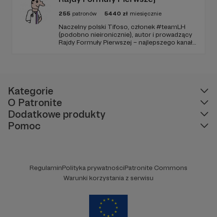
255
patronów
5440
zł
miesięcznie
Naczelny polski Tifoso, członek #teamLH
(podobno nieironicznie), autor i prowadzący
Rajdy Formuły Pierwszej – najlepszego kanału
YouTube o F1 w Polsce (potwierdzone
niezależnymi badaniami).
Kategorie
O Patronite
Dodatkowe produkty
Pomoc
Regulamin
Polityka prywatności
Patronite Commons
Warunki korzystania z serwisu