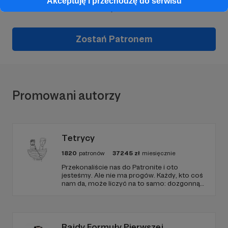
Akceptuję i przechodzę do serwisu
Kreski
już teraz!
Zostań Patronem
Promowani autorzy
Tetrycy
1820
patronów
37245
zł
miesięcznie
Przekonaliście nas do Patronite i oto
jesteśmy. Ale nie ma progów. Każdy, kto coś
nam da, może liczyć na to samo: dozgonną
wdzięczność i miejsce na przewijanym pasku
sponsorskim w piątkowych odcinkach.
Zmienimy to, jeśli uznacie, że mamy zmienić.
Rajdy Formuły Pierwszej