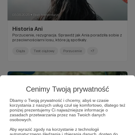
05.08.2025
Brak komentarzy
●
Historia Ani
Porzucenie, rezygnacja. Sprawdź jak Ania poradziła sobie z
przeciwnościami losu, które ją spotkały.
Ciąża
Test ciążowy
Porzucenie
+7
Cenimy Twoją prywatność
Dbamy o Twoją prywatność i chcemy, abyś w czasie
korzystania z naszych usług czuł się komfortowo, dlatego też
poniżej prezentujemy Ci najważniejsze informacje o
zasadach przetwarzania przez nas Twoich danych
osobowych.
Aby wyrazić zgody na korzystanie z technologii
automatycznego śledzenia i zbierania danych, dostęp do