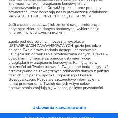
05.08.2025
Brak komentarzy
●
informacji na Twoim urządzeniu końcowym i ich
przechowywanie przez Crowd8 sp. z o.o. oraz podmioty
zewnętrzne, które wspierają nas w prowadzeniu działalności,
Historia Leny
kliknij AKCEPTUJĘ I PRZECHODZĘ DO SERWISU.
Praca za granicą, samotność, bezdomność. Dowiedz się
jak Stowarzyszenie wsparło Lenę w jej trudnościach.
Jeśli chcesz dostosować lub zmienić swoje preferencje
dotyczące zbierania danych osobowych, wybierz opcję
"USTAWIENIA ZAAWANSOWANE".
Ciąża
Mama
Bezdomność
+3
Zgoda jest dobrowolna i możesz ją wycofać w
USTAWIENIACH ZAAWANSOWANYCH, gdzie jest także
opisane Twoje prawo żądania dostępu, sprostowania,
usunięcia lub ograniczenia przetwarzania danych, a także w
dowolnym momencie za pomocą ustawień Twojej
przeglądarki w urządzeniu końcowym. Pamiętaj, że w
zależności od Twoich ustawień, Twoje dane będą mogły być
przekazywane do zewnętrznych odbiorców danych z państw
trzecich tj. z państw spoza Europejskiego Obszaru
Gospodarczego. Pozostałe szczegółowe informacje na
temat przetwarzania Twoich danych w tym celów
przetwarzania znajdują się w naszej polityce prywatności.
Dołącz do grona Patronów!
Ustawienia zaawansowane
Wesprzyj działalność Autora
Stowarzyszenie Dwie