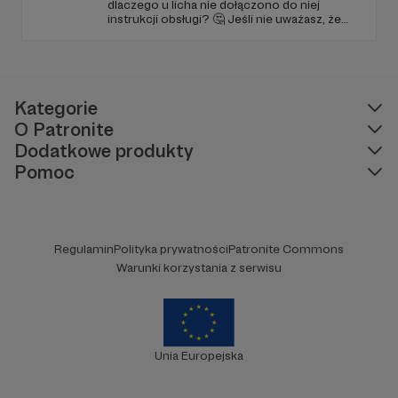
dlaczego u licha nie dołączono do niej
instrukcji obsługi? 🤔 Jeśli nie uważasz, że
ciekawość to pierwszy stopień do piekła (albo
masz to gdzieś), istnieje szansa, że się
polubimy. 🚀
Kategorie
O Patronite
Dodatkowe produkty
Pomoc
O co mi chodzi?
Regulamin
Polityka prywatności
Patronite Commons
Od 2011 roku tworzę stronę zaliczgmine.pl, gdzie
Warunki korzystania z serwisu
kilka tysięcy rowerzystów bierze udział w
niezwykłej konkurencji, która polega na
zwiedzaniu i odhaczaniu każdej odwiedzonej
gminy w Polsce.
Unia Europejska