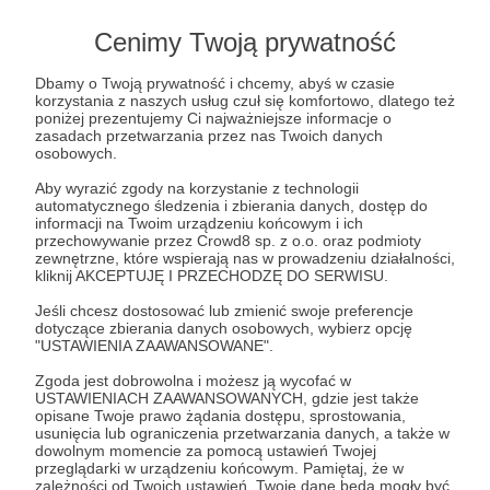
Moje życie zawodowe i pasja to programowanie.
Cenimy Twoją prywatność
Od 6 klasy podstawówki poświęcałem mnóstwo
czasu najpierw na naukę programowania, a
Dbamy o Twoją prywatność i chcemy, abyś w czasie
później na tworzenie aplikacji, stron i narzędzi,
korzystania z naszych usług czuł się komfortowo, dlatego też
które były mi potrzebne.
poniżej prezentujemy Ci najważniejsze informacje o
zasadach przetwarzania przez nas Twoich danych
osobowych.
Wiem jak to brzmi, koleś pewnie chodzi w szarym
sweterku albo w kraciastej koszuli i nie wychodzi z
Aby wyrazić zgody na korzystanie z technologii
piwnicy, a słońce ogląda tylko na ekranie
automatycznego śledzenia i zbierania danych, dostęp do
informacji na Twoim urządzeniu końcowym i ich
monitora. Pewnie tak właśnie wyglądałoby moje
przechowywanie przez Crowd8 sp. z o.o. oraz podmioty
życie, gdyby nie moja pasja do podróży
zewnętrzne, które wspierają nas w prowadzeniu działalności,
rowerowych i i grania muzyki. Te zainteresowania
kliknij AKCEPTUJĘ I PRZECHODZĘ DO SERWISU.
nadają mojemu życiu humanistycznej treści i
Jeśli chcesz dostosować lub zmienić swoje preferencje
dzięki nim nawiązuję wiele relacji z
dotyczące zbierania danych osobowych, wybierz opcję
niezwykłymi ludźmi.
"USTAWIENIA ZAAWANSOWANE".
Zgoda jest dobrowolna i możesz ją wycofać w
USTAWIENIACH ZAAWANSOWANYCH, gdzie jest także
opisane Twoje prawo żądania dostępu, sprostowania,
Jaki jest koń - każdy widzi...
usunięcia lub ograniczenia przetwarzania danych, a także w
dowolnym momencie za pomocą ustawień Twojej
Najbardziej lubię długie wyprawy rowerowe z
przeglądarki w urządzeniu końcowym. Pamiętaj, że w
zależności od Twoich ustawień, Twoje dane będą mogły być