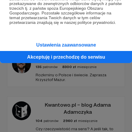
noclegami pod namiotem i posiłkami robionymi
przekazywane do zewnętrznych odbiorców danych z państw
na ognisku, albo na kuchence gazowej. Świat znad
Rozwiń opis
trzecich tj. z państw spoza Europejskiego Obszaru
rowerowej kierownicy ogląda się inaczej, niż jadąc
Gospodarczego. Pozostałe szczegółowe informacje na
temat przetwarzania Twoich danych w tym celów
samochodem. Wszędzie mogę się zatrzymać i z
przetwarzania znajdują się w naszej polityce prywatności.
każdym porozmawiać. Widoki przesuwają się
powoli i można się nimi nasycić tak, aby zostały z
Promowani autorzy
nami na długo.
Ustawienia zaawansowane
Akceptuję i przechodzę do serwisu
Krzysztof Mazur. Geoekonomia
135
patronów
8300
zł
miesięcznie
Rozkminy o Polsce i świecie. Zaprasza
Krzysztof Mazur.
Kwantowo.pl – blog Adama
Adamczyka
104
patronów
2960
zł
miesięcznie
Czy rzeczywistość ma sens? A jeśli tak, to