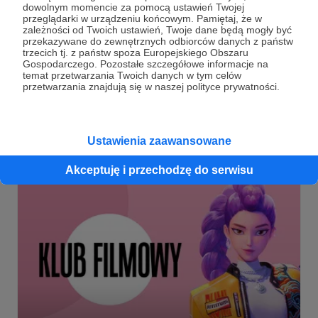
dowolnym momencie za pomocą ustawień Twojej
przeglądarki w urządzeniu końcowym. Pamiętaj, że w
zależności od Twoich ustawień, Twoje dane będą mogły być
09.07.2025
Brak komentarzy
●
przekazywane do zewnętrznych odbiorców danych z państw
trzecich tj. z państw spoza Europejskiego Obszaru
Klub Filmowy ZVZ: „The Velocipastor”
Gospodarczego. Pozostałe szczegółowe informacje na
temat przetwarzania Twoich danych w tym celów
Zapraszamy na niedzielny Klub Filmowy ZVZ, gdzie
przetwarzania znajdują się w naszej polityce prywatności.
obejrzymy film… ekhm… „The Velocipastor”,
zaproponowany przez Levy. Błagamy, przyjdźcie, żebyśmy
nie byli z tym sami.
klub filmowy
wydarzenia
Ustawienia zaawansowane
Akceptuję i przechodzę do serwisu