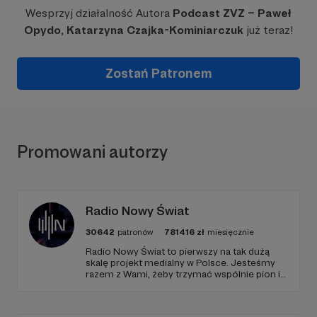
Wesprzyj działalność Autora
Podcast ZVZ – Paweł
Opydo, Katarzyna Czajka-Kominiarczuk
już teraz!
Zostań Patronem
Promowani autorzy
Radio Nowy Świat
30642
patronów
781416
zł
miesięcznie
Radio Nowy Świat to pierwszy na tak dużą
skalę projekt medialny w Polsce. Jesteśmy
razem z Wami, żeby trzymać wspólnie pion i
poziom. Jeśli chcesz nam w tym pomóc -
zapraszamy, miejsca nie zabraknie. :)