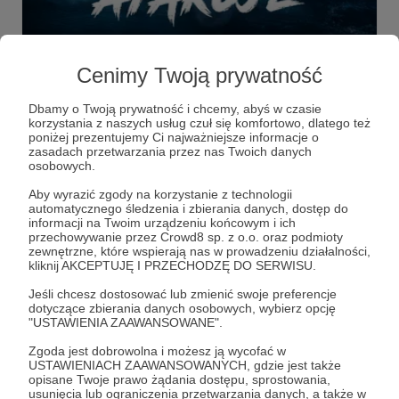
08.08.2025
Brak komentarzy
●
Cenimy Twoją prywatność
Klub Filmowy ZVZ: „Trójgłowy rekin
atakuje”
Dbamy o Twoją prywatność i chcemy, abyś w czasie
korzystania z naszych usług czuł się komfortowo, dlatego też
Nadchodzi szał żerowania… Zapraszamy na kolejny seans
poniżej prezentujemy Ci najważniejsze informacje o
Klubu Filmowego ZVZ – tym razem proponujemy
zasadach przetwarzania przez nas Twoich danych
zapoznać się z filmem „Trójgłowy rekin atakuje” (lub „Atak
osobowych.
trójgłowego rekina”, w zależności od dystrybucji).
wydarzenia
klub filmowy
Aby wyrazić zgody na korzystanie z technologii
automatycznego śledzenia i zbierania danych, dostęp do
informacji na Twoim urządzeniu końcowym i ich
przechowywanie przez Crowd8 sp. z o.o. oraz podmioty
zewnętrzne, które wspierają nas w prowadzeniu działalności,
kliknij AKCEPTUJĘ I PRZECHODZĘ DO SERWISU.
Jeśli chcesz dostosować lub zmienić swoje preferencje
dotyczące zbierania danych osobowych, wybierz opcję
"USTAWIENIA ZAAWANSOWANE".
Zgoda jest dobrowolna i możesz ją wycofać w
USTAWIENIACH ZAAWANSOWANYCH, gdzie jest także
opisane Twoje prawo żądania dostępu, sprostowania,
usunięcia lub ograniczenia przetwarzania danych, a także w