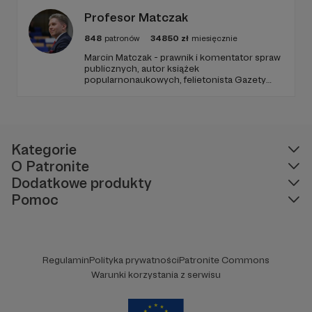
Profesor Matczak
848
patronów
34850
zł
miesięcznie
Marcin Matczak - prawnik i komentator spraw
publicznych, autor książek
popularnonaukowych, felietonista Gazety
Wyborczej, autor podkastów i filmów
edukacyjnych. Mówi jasno o prawie, filozofii i
języku. Promuje umiarkowanie w życiu
publicznym, walczy z plemiennością i
bańkami informacyjnymi.
Kategorie
O Patronite
Dodatkowe produkty
Pomoc
Regulamin
Polityka prywatności
Patronite Commons
Warunki korzystania z serwisu