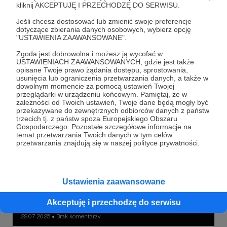
kliknij AKCEPTUJĘ I PRZECHODZĘ DO SERWISU.
Klub Filmowy ZVZ: „Trójgłowy rekin
Jeśli chcesz dostosować lub zmienić swoje preferencje
atakuje”
dotyczące zbierania danych osobowych, wybierz opcję
"USTAWIENIA ZAAWANSOWANE".
Nadchodzi szał żerowania… Zapraszamy na kolejny seans
Klubu Filmowego ZVZ – tym razem proponujemy
Zgoda jest dobrowolna i możesz ją wycofać w
zapoznać się z filmem „Trójgłowy rekin atakuje” (lub „Atak
USTAWIENIACH ZAAWANSOWANYCH, gdzie jest także
trójgłowego rekina”, w zależności od dystrybucji).
opisane Twoje prawo żądania dostępu, sprostowania,
wydarzenia
klub filmowy
usunięcia lub ograniczenia przetwarzania danych, a także w
dowolnym momencie za pomocą ustawień Twojej
przeglądarki w urządzeniu końcowym. Pamiętaj, że w
zależności od Twoich ustawień, Twoje dane będą mogły być
przekazywane do zewnętrznych odbiorców danych z państw
trzecich tj. z państw spoza Europejskiego Obszaru
Gospodarczego. Pozostałe szczegółowe informacje na
temat przetwarzania Twoich danych w tym celów
przetwarzania znajdują się w naszej polityce prywatności.
Ustawienia zaawansowane
Akceptuję i przechodzę do serwisu
29.07.2025
Brak komentarzy
●