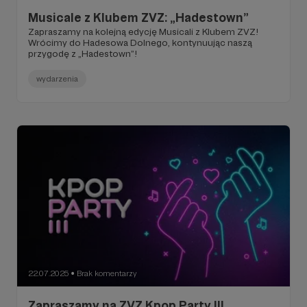
Musicale z Klubem ZVZ: „Hadestown”
Zapraszamy na kolejną edycję Musicali z Klubem ZVZ!
Wrócimy do Hadesowa Dolnego, kontynuując naszą
przygodę z „Hadestown”!
wydarzenia
22.07.2025
Brak komentarzy
●
Zapraszamy na ZVZ Kpop Party III