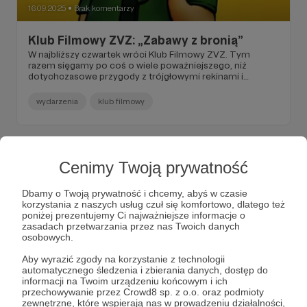
16.09.2025
Brak komentarzy
●
Klub Filmowy ZVZ: „Zabawy z bronią”
W najbliższy czwartek wróci Klub Filmowy ZVZ. Tym
razem sięgamy po coś o wiele poważniejszego, niż
dotychczasowe przygody z trójgłowymi rekinami i
pastorami-dinozaurami.
wydarzenia
klub filmowy
Cenimy Twoją prywatność
Dbamy o Twoją prywatność i chcemy, abyś w czasie
korzystania z naszych usług czuł się komfortowo, dlatego też
poniżej prezentujemy Ci najważniejsze informacje o
zasadach przetwarzania przez nas Twoich danych
osobowych.
Aby wyrazić zgody na korzystanie z technologii
automatycznego śledzenia i zbierania danych, dostęp do
informacji na Twoim urządzeniu końcowym i ich
przechowywanie przez Crowd8 sp. z o.o. oraz podmioty
08.08.2025
Brak komentarzy
●
zewnętrzne, które wspierają nas w prowadzeniu działalności,