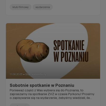
zapraszamy serdecznie na wspólne oglądanie filmu w tym
dniu!
klub filmowy
wydarzenia
11.06.2025
Brak komentarzy
●
Sobotnie spotkanie w Poznaniu
Ponieważ część z Was wybiera się do Poznania, to
zapraszamy na spotkanie ZVZ w czasie Pyrkonu! Prosimy
o zapisywanie się na wydarzenie, żebyśmy wiedzieli, ile
miejsca musimy zaklepać!