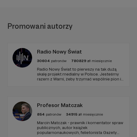
Promowani autorzy
Radio Nowy Świat
30604
patronów
780829
zł
miesięcznie
Radio Nowy Świat to pierwszy na tak dużą
skalę projekt medialny w Polsce. Jesteśmy
razem z Wami, żeby trzymać wspólnie pion i
poziom. Jeśli chcesz nam w tym pomóc -
zapraszamy, miejsca nie zabraknie. :)
Profesor Matczak
854
patronów
34915
zł
miesięcznie
Marcin Matczak - prawnik i komentator spraw
publicznych, autor książek
popularnonaukowych, felietonista Gazety