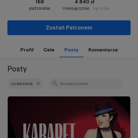
159
4 840 zł
patronów
miesięcznie
łącznie
Zostań Patronem
Profil
Cele
Posty
Komentarze
Posty
wydarzenia