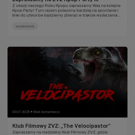
Z okazji naszego Roku Kpopu zapraszamy Was na kolejne
Kpop Party! Tym razem polecimy bardziej na spontanie i
linki do utworów będziemy zbierać w trakcie wydarzenia –
więc jeśli macie coś, na czym Wam zależy, to przygotujcie
to zawczasu!
wydarzenia
09.07.2025
Brak komentarzy
●
Klub Filmowy ZVZ: „The Velocipastor”
Zapraszamy na niedzielny Klub Filmowy ZVZ, gdzie