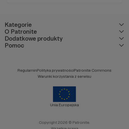
Wyborczej, autor podkastów i filmów
edukacyjnych. Mówi jasno o prawie, filozofii i
języku. Promuje umiarkowanie w życiu
publicznym, walczy z plemiennością i
bańkami informacyjnymi.
Kategorie
O Patronite
Dodatkowe produkty
Pomoc
Regulamin
Polityka prywatności
Patronite Commons
Warunki korzystania z serwisu
Unia Europejska
Copyright 2026 © Patronite.
Wszelkie prawa