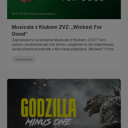
29.11.2025
Brak komentarzy
●
Musicale z Klubem ZVZ: „Wicked: For
Good”
Zapraszamy na kolejne Musicale z Klubem ZVZ! Tym
razem, podobnie jak rok temu, usiądziemy do wspólnego
wysłuchania piosenek z filmowej adaptacji „Wicked”! Przed
nami akt drugi tej historii…
wydarzenia