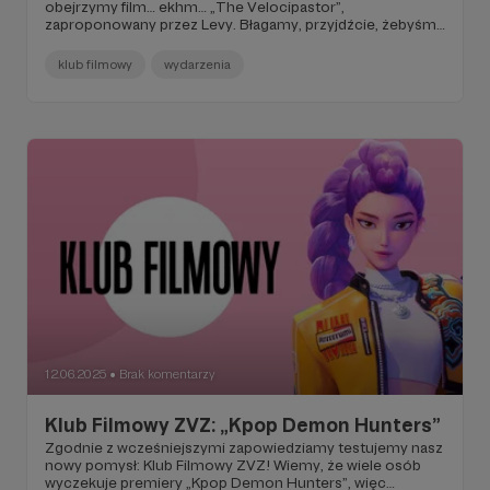
obejrzymy film… ekhm… „The Velocipastor”,
zaproponowany przez Levy. Błagamy, przyjdźcie, żebyśmy
nie byli z tym sami.
klub filmowy
wydarzenia
12.06.2025
Brak komentarzy
●
Klub Filmowy ZVZ: „Kpop Demon Hunters”
Zgodnie z wcześniejszymi zapowiedziamy testujemy nasz
nowy pomysł: Klub Filmowy ZVZ! Wiemy, że wiele osób
wyczekuje premiery „Kpop Demon Hunters”, więc