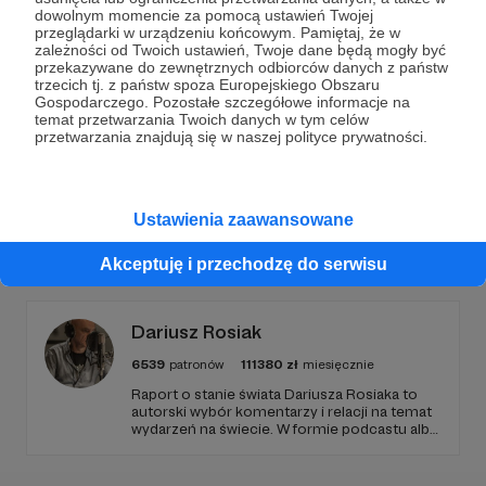
Dołącz do grona Patronów!
dowolnym momencie za pomocą ustawień Twojej
przeglądarki w urządzeniu końcowym. Pamiętaj, że w
zależności od Twoich ustawień, Twoje dane będą mogły być
Wesprzyj działalność Autora
ANOWA
już teraz!
przekazywane do zewnętrznych odbiorców danych z państw
trzecich tj. z państw spoza Europejskiego Obszaru
Gospodarczego. Pozostałe szczegółowe informacje na
Zostań Patronem
temat przetwarzania Twoich danych w tym celów
przetwarzania znajdują się w naszej polityce prywatności.
Ustawienia zaawansowane
Promowani autorzy
Akceptuję i przechodzę do serwisu
Dariusz Rosiak
6539
patronów
111380
zł
miesięcznie
Raport o stanie świata Dariusza Rosiaka to
autorski wybór komentarzy i relacji na temat
wydarzeń na świecie. W formie podcastu albo
programów na żywo z różnych miejsc na
ziemi.