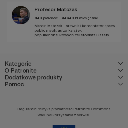
Profesor Matczak
840
patronów
34640
zł
miesięcznie
Marcin Matczak - prawnik i komentator spraw
publicznych, autor książek
popularnonaukowych, felietonista Gazety
Wyborczej, autor podkastów i filmów
edukacyjnych. Mówi jasno o prawie, filozofii i
języku. Promuje umiarkowanie w życiu
publicznym, walczy z plemiennością i
bańkami informacyjnymi.
Kategorie
O Patronite
Dodatkowe produkty
Pomoc
Regulamin
Polityka prywatności
Patronite Commons
Warunki korzystania z serwisu