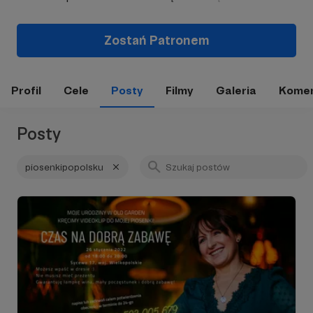
Zostań Patronem
Profil
Cele
Posty
Filmy
Galeria
Komen
Posty
piosenkipopolsku