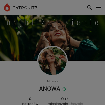
Muzyka
ANOWA
0
0 zł
patronów
miesięcznie
łącznie