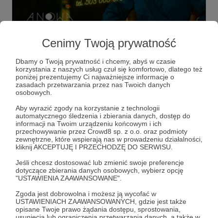
08.02.2022
Brak komentarzy
●
Cenimy Twoją prywatność
Dwa tygodnie po...
Krótkie refleksje z kręcenia wideoklipu.
Dbamy o Twoją prywatność i chcemy, abyś w czasie
korzystania z naszych usług czuł się komfortowo, dlatego też
niebojesiejuzbac
polskapiosenka
anowamuzyka
poniżej prezentujemy Ci najważniejsze informacje o
zasadach przetwarzania przez nas Twoich danych
+7
osobowych.
Aby wyrazić zgody na korzystanie z technologii
automatycznego śledzenia i zbierania danych, dostęp do
informacji na Twoim urządzeniu końcowym i ich
przechowywanie przez Crowd8 sp. z o.o. oraz podmioty
zewnętrzne, które wspierają nas w prowadzeniu działalności,
kliknij AKCEPTUJĘ I PRZECHODZĘ DO SERWISU.
Jeśli chcesz dostosować lub zmienić swoje preferencje
dotyczące zbierania danych osobowych, wybierz opcję
"USTAWIENIA ZAAWANSOWANE".
Zgoda jest dobrowolna i możesz ją wycofać w
USTAWIENIACH ZAAWANSOWANYCH, gdzie jest także
opisane Twoje prawo żądania dostępu, sprostowania,
usunięcia lub ograniczenia przetwarzania danych, a także w