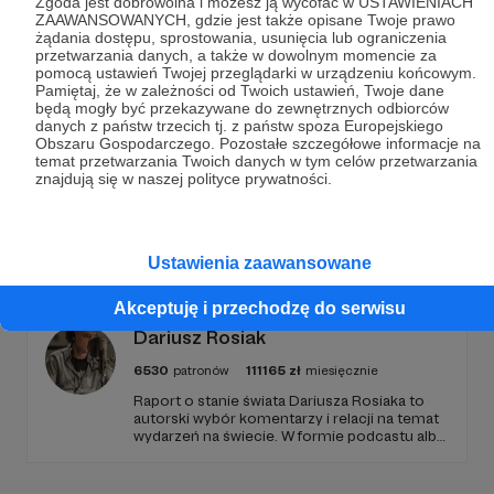
Dołącz do grona Patronów!
Zgoda jest dobrowolna i możesz ją wycofać w USTAWIENIACH
ZAAWANSOWANYCH, gdzie jest także opisane Twoje prawo
żądania dostępu, sprostowania, usunięcia lub ograniczenia
Wesprzyj działalność Autora
ANOWA
już teraz!
przetwarzania danych, a także w dowolnym momencie za
pomocą ustawień Twojej przeglądarki w urządzeniu końcowym.
Pamiętaj, że w zależności od Twoich ustawień, Twoje dane
będą mogły być przekazywane do zewnętrznych odbiorców
Zostań Patronem
danych z państw trzecich tj. z państw spoza Europejskiego
Obszaru Gospodarczego. Pozostałe szczegółowe informacje na
temat przetwarzania Twoich danych w tym celów przetwarzania
znajdują się w naszej polityce prywatności.
Promowani autorzy
Ustawienia zaawansowane
Akceptuję i przechodzę do serwisu
Dariusz Rosiak
6530
patronów
111165
zł
miesięcznie
Raport o stanie świata Dariusza Rosiaka to
autorski wybór komentarzy i relacji na temat
wydarzeń na świecie. W formie podcastu albo
programów na żywo z różnych miejsc na
ziemi.