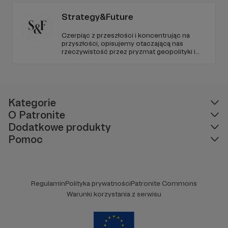
Strategy&Future
Czerpiąc z przeszłości i koncentrując na
przyszłości, opisujemy otaczającą nas
rzeczywistość przez pryzmat geopolityki i
geostrategii. Naszym celem jest uczynienie
ze Strategy&Future kluczowego źródła myśli
geopolitycznej w Polsce i w Europie.
Kategorie
O Patronite
Dodatkowe produkty
Pomoc
Regulamin
Polityka prywatności
Patronite Commons
Warunki korzystania z serwisu