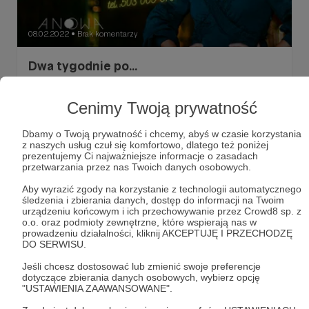
08.02.2022
Brak komentarzy
●
Dwa tygodnie po...
Krótkie refleksje z kręcenia wideoklipu.
Cenimy Twoją prywatność
niebojesiejuzbac
polskapiosenka
anowamuzyka
+7
Dbamy o Twoją prywatność i chcemy, abyś w czasie korzystania
z naszych usług czuł się komfortowo, dlatego też poniżej
prezentujemy Ci najważniejsze informacje o zasadach
przetwarzania przez nas Twoich danych osobowych.
Aby wyrazić zgody na korzystanie z technologii automatycznego
śledzenia i zbierania danych, dostęp do informacji na Twoim
urządzeniu końcowym i ich przechowywanie przez Crowd8 sp. z
o.o. oraz podmioty zewnętrzne, które wspierają nas w
prowadzeniu działalności, kliknij AKCEPTUJĘ I PRZECHODZĘ
DO SERWISU.
Jeśli chcesz dostosować lub zmienić swoje preferencje
dotyczące zbierania danych osobowych, wybierz opcję
"USTAWIENIA ZAAWANSOWANE".