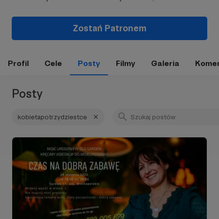
Zostań Patronem
Profil
Cele
Posty
Filmy
Galeria
Komen
Posty
kobietapotrzydziestce