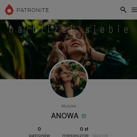
Muzyka
ANOWA
0
0 zł
patronów
miesięcznie
łącznie