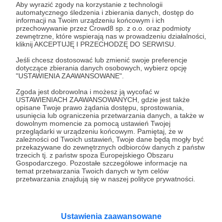
Aby wyrazić zgody na korzystanie z technologii
automatycznego śledzenia i zbierania danych, dostęp do
informacji na Twoim urządzeniu końcowym i ich
22.01.2024
Brak komentarzy
●
przechowywanie przez Crowd8 sp. z o.o. oraz podmioty
zewnętrzne, które wspierają nas w prowadzeniu działalności,
kliknij AKCEPTUJĘ I PRZECHODZĘ DO SERWISU.
Rozmowy Rawicza dla WOŚP i...
TOP30 najlepszych polskich płyt minionego roku według
Jeśli chcesz dostosować lub zmienić swoje preferencje
słuchaczy podcastu w najnowszej audycji Pirackiego Radia
dotyczące zbierania danych osobowych, wybierz opcję
PIORUN!
"USTAWIENIA ZAAWANSOWANE".
wośp
aukcja
piorun
+3
Zgoda jest dobrowolna i możesz ją wycofać w
USTAWIENIACH ZAAWANSOWANYCH, gdzie jest także
opisane Twoje prawo żądania dostępu, sprostowania,
usunięcia lub ograniczenia przetwarzania danych, a także w
dowolnym momencie za pomocą ustawień Twojej
przeglądarki w urządzeniu końcowym. Pamiętaj, że w
zależności od Twoich ustawień, Twoje dane będą mogły być
przekazywane do zewnętrznych odbiorców danych z państw
trzecich tj. z państw spoza Europejskiego Obszaru
Gospodarczego. Pozostałe szczegółowe informacje na
temat przetwarzania Twoich danych w tym celów
przetwarzania znajdują się w naszej polityce prywatności.
Ustawienia zaawansowane
Dołącz do grona Patronów!