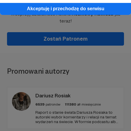
Akceptuję i przechodzę do serwisu
Wesprzyj działalność Autora
Rozmowy Rawicza
już
teraz!
Zostań Patronem
Promowani autorzy
Dariusz Rosiak
6539
patronów
111380
zł
miesięcznie
Raport o stanie świata Dariusza Rosiaka to
autorski wybór komentarzy i relacji na temat
wydarzeń na świecie. W formie podcastu albo
programów na żywo z różnych miejsc na
ziemi.