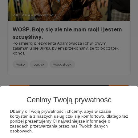
29.01.2024
Komentarze: 2
●
WOŚP. Boję się ale nie mam racji i jestem
szczęśliwy.
Po śmierci prezydenta Adamowicza i chwilowym
załamaniu się Jurka, byłem przekonany, że to początek
końca.
wośp
owsiak
woodstock
Cenimy Twoją prywatność
Dbamy o Twoją prywatność i chcemy, abyś w czasie
korzystania z naszych usług czuł się komfortowo, dlatego też
poniżej prezentujemy Ci najważniejsze informacje o
zasadach przetwarzania przez nas Twoich danych
osobowych.