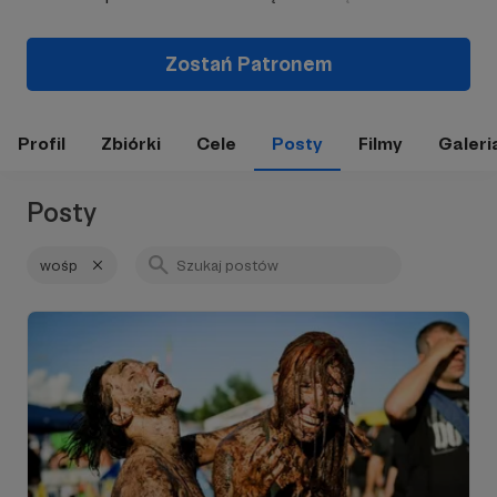
Zostań Patronem
Profil
Zbiórki
Cele
Posty
Filmy
Galeri
Posty
wośp