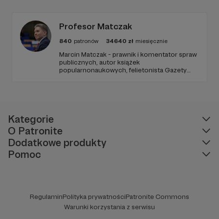
Profesor Matczak
840
patronów
34640
zł
miesięcznie
Marcin Matczak - prawnik i komentator spraw
publicznych, autor książek
popularnonaukowych, felietonista Gazety
Wyborczej, autor podkastów i filmów
edukacyjnych. Mówi jasno o prawie, filozofii i
języku. Promuje umiarkowanie w życiu
publicznym, walczy z plemiennością i
bańkami informacyjnymi.
Kategorie
O Patronite
Dodatkowe produkty
Pomoc
Regulamin
Polityka prywatności
Patronite Commons
Warunki korzystania z serwisu