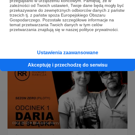
przeglądarki w urządzeniu końcowym. Pamiętaj, że w
"Forrest vs. Grzesiuk" wywiad z Litzą z
zależności od Twoich ustawień, Twoje dane będą mogły być
2015 r.
przekazywane do zewnętrznych odbiorców danych z państw
trzecich tj. z państw spoza Europejskiego Obszaru
Rozmowa odbyła się w trakcie nagrań płyty "Mywaswynas"
Gospodarczego. Pozostałe szczegółowe informacje na
w trójmiejskim studio Custom 34. Opublikowana została w
temat przetwarzania Twoich danych w tym celów
serwisie CGM.pl w ramach cyklu "Z Bliska". Oryginalny tytuł
przetwarzania znajdują się w naszej polityce prywatności.
wywiady "Forrest vs. Grzesiuk" foto: Ewelina 'Eris' Wójcik
litza
luxtopreda
Artur Rawicz
+2
Ustawienia zaawansowane
Akceptuję i przechodzę do serwisu
03.01.2023
Brak komentarzy
●