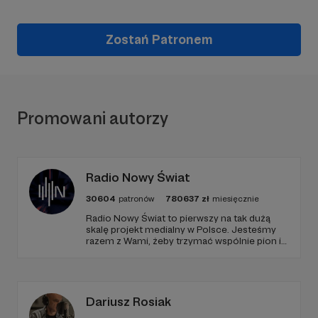
Zostań Patronem
Promowani autorzy
Radio Nowy Świat
30604
patronów
780637
zł
miesięcznie
Radio Nowy Świat to pierwszy na tak dużą
skalę projekt medialny w Polsce. Jesteśmy
razem z Wami, żeby trzymać wspólnie pion i
poziom. Jeśli chcesz nam w tym pomóc -
zapraszamy, miejsca nie zabraknie. :)
Dariusz Rosiak