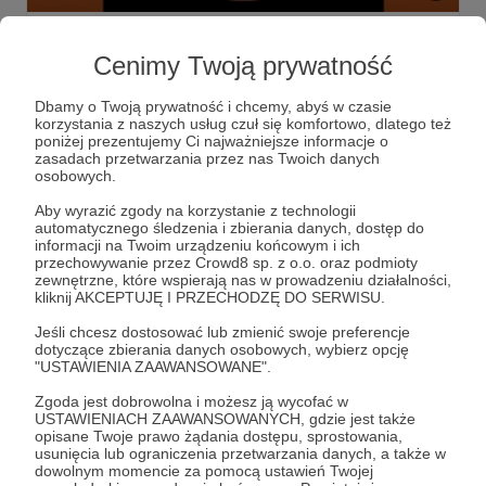
Rozmowy Rawicza dla WOŚP i...
Cenimy Twoją prywatność
TOP30 najlepszych polskich płyt minionego roku według
słuchaczy podcastu w najnowszej audycji Pirackiego Radia
PIORUN!
Dbamy o Twoją prywatność i chcemy, abyś w czasie
korzystania z naszych usług czuł się komfortowo, dlatego też
wośp
aukcja
piorun
+3
poniżej prezentujemy Ci najważniejsze informacje o
zasadach przetwarzania przez nas Twoich danych
osobowych.
Aby wyrazić zgody na korzystanie z technologii
automatycznego śledzenia i zbierania danych, dostęp do
informacji na Twoim urządzeniu końcowym i ich
przechowywanie przez Crowd8 sp. z o.o. oraz podmioty
zewnętrzne, które wspierają nas w prowadzeniu działalności,
kliknij AKCEPTUJĘ I PRZECHODZĘ DO SERWISU.
Jeśli chcesz dostosować lub zmienić swoje preferencje
dotyczące zbierania danych osobowych, wybierz opcję
"USTAWIENIA ZAAWANSOWANE".
Zgoda jest dobrowolna i możesz ją wycofać w
USTAWIENIACH ZAAWANSOWANYCH, gdzie jest także
opisane Twoje prawo żądania dostępu, sprostowania,
19.12.2023
Brak komentarzy
●
usunięcia lub ograniczenia przetwarzania danych, a także w
dowolnym momencie za pomocą ustawień Twojej