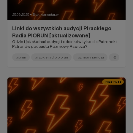
25.09.2025
Brak komentarzy
●
Linki do wszystkich audycji Pirackiego
Radia PIORUN [aktualizowane]
Gdzie i jak słuchać audycji i odcinków tylko dla Patronek i
Patronów podcastu Rozmowy Rawicza?
piorun
pirackie radio piorun
rozmowy rawicza
+2
PRZYPIĘTY