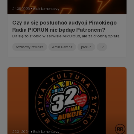
24.09.2025
Brak komentarzy
●
Czy da się posłuchać audycji Pirackiego
Radia PIORUN nie będąc Patronem?
Da się to zrobić w serwisie MixCloud, ale za drobną opłatą.
rozmowy rawicza
Artur Rawicz
piorun
+2
22.01.2024
Brak komentarzy
●