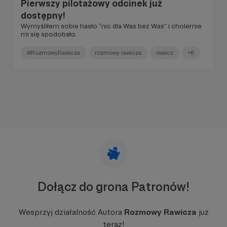
Pierwszy pilotażowy odcinek już
dostępny!
Wymyśliłem sobie hasło “nic dla Was bez Was” i cholernie
mi się spodobało.
#RozmowyRawicza
rozmowy rawicza
rawicz
+6
Dołącz do grona Patronów!
Wesprzyj działalność Autora
Rozmowy Rawicza
już
teraz!