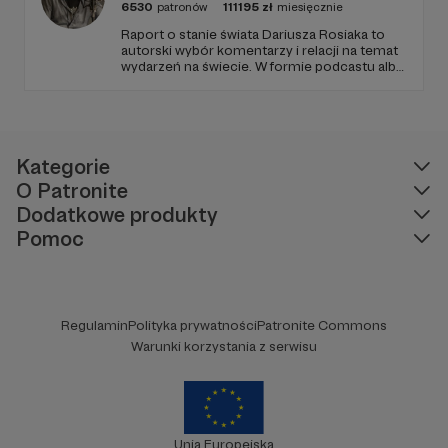
6530
patronów
111195
zł
miesięcznie
Raport o stanie świata Dariusza Rosiaka to
autorski wybór komentarzy i relacji na temat
wydarzeń na świecie. W formie podcastu albo
programów na żywo z różnych miejsc na
ziemi.
Kategorie
O Patronite
Dodatkowe produkty
Pomoc
Regulamin
Polityka prywatności
Patronite Commons
Warunki korzystania z serwisu
Unia Europejska