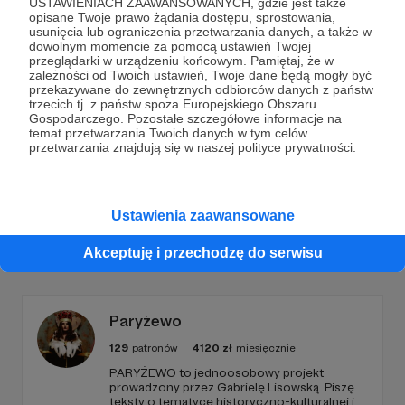
USTAWIENIACH ZAAWANSOWANYCH, gdzie jest także
opisane Twoje prawo żądania dostępu, sprostowania,
Dołącz do grona Patronów!
usunięcia lub ograniczenia przetwarzania danych, a także w
dowolnym momencie za pomocą ustawień Twojej
przeglądarki w urządzeniu końcowym. Pamiętaj, że w
Wesprzyj działalność Autora
Gabriel Maciejewski
już
zależności od Twoich ustawień, Twoje dane będą mogły być
teraz!
przekazywane do zewnętrznych odbiorców danych z państw
trzecich tj. z państw spoza Europejskiego Obszaru
Gospodarczego. Pozostałe szczegółowe informacje na
temat przetwarzania Twoich danych w tym celów
Zostań Patronem
przetwarzania znajdują się w naszej polityce prywatności.
Ustawienia zaawansowane
Promowani autorzy
Akceptuję i przechodzę do serwisu
Paryżewo
129
patronów
4120
zł
miesięcznie
PARYŻEWO to jednoosobowy projekt
prowadzony przez Gabrielę Lisowską. Piszę
teksty o tematyce historyczno-kulturalnej i