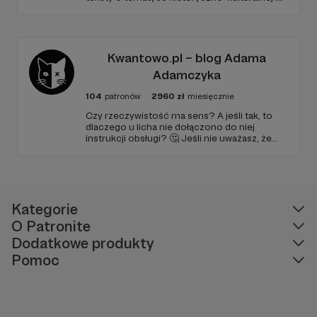
społecznej, tworzę dwa podcasty –
PARYŻEWO i TW: LISOWSKA oraz regularnie
publikuję treści na Instagramie.
Kwantowo.pl – blog Adama
Adamczyka
104
patronów
2960
zł
miesięcznie
Czy rzeczywistość ma sens? A jeśli tak, to
dlaczego u licha nie dołączono do niej
instrukcji obsługi? 🤔 Jeśli nie uważasz, że
ciekawość to pierwszy stopień do piekła (albo
masz to gdzieś), istnieje szansa, że się
polubimy. 🚀
Kategorie
O Patronite
Dodatkowe produkty
Pomoc