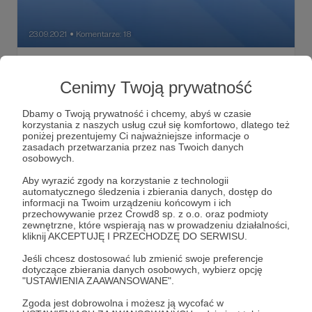
23.09.2021
Komentarze: 18
●
Czy pisanie popularnych książek
historycznych ma sens?
Cenimy Twoją prywatność
Przez sporą część XIX wieku i cały wiek XX wielkie imperia
Europy tworzyły mitologię historyczną skupioną na
Dbamy o Twoją prywatność i chcemy, abyś w czasie
własnej tradycji. Publikowano i badano źródła,
korzystania z naszych usług czuł się komfortowo, dlatego też
popularyzowano wiedzę, także poprzez formy lżejsze i
poniżej prezentujemy Ci najważniejsze informacje o
bardziej przystępne dla czytelnika. Intencją tych poczynań
historia
książki
Henryk Sienkiewicz
+1
zasadach przetwarzania przez nas Twoich danych
była dominacja polityczna w sferze propagandy i integracja
osobowych.
narodu wokół treści historycznych.
Aby wyrazić zgody na korzystanie z technologii
automatycznego śledzenia i zbierania danych, dostęp do
informacji na Twoim urządzeniu końcowym i ich
przechowywanie przez Crowd8 sp. z o.o. oraz podmioty
zewnętrzne, które wspierają nas w prowadzeniu działalności,
kliknij AKCEPTUJĘ I PRZECHODZĘ DO SERWISU.
Jeśli chcesz dostosować lub zmienić swoje preferencje
dotyczące zbierania danych osobowych, wybierz opcję
"USTAWIENIA ZAAWANSOWANE".
Zgoda jest dobrowolna i możesz ją wycofać w