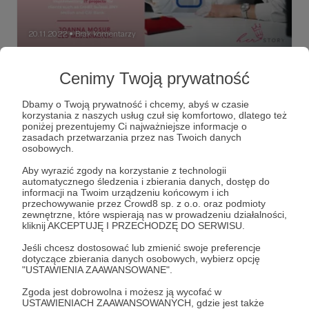
20.11.2022
Brak komentarzy
●
New #HerStory Mentor - Joanna Mosur!
Cenimy Twoją prywatność
✨ NEW #HERSTORY MENTOR ✨ Have you ever dreamed
of creating your own mobile application? If so, we have
the perfect opportunity for you! Join this #HerStory
Dbamy o Twoją prywatność i chcemy, abyś w czasie
project and together with an expert create your own
korzystania z naszych usług czuł się komfortowo, dlatego też
mobile application and release it into the world! No
poniżej prezentujemy Ci najważniejsze informacje o
#gfr
#girlpower
#girlsfutureready
+5
programming skills needed!
zasadach przetwarzania przez nas Twoich danych
osobowych.
Aby wyrazić zgody na korzystanie z technologii
automatycznego śledzenia i zbierania danych, dostęp do
informacji na Twoim urządzeniu końcowym i ich
przechowywanie przez Crowd8 sp. z o.o. oraz podmioty
zewnętrzne, które wspierają nas w prowadzeniu działalności,
kliknij AKCEPTUJĘ I PRZECHODZĘ DO SERWISU.
Jeśli chcesz dostosować lub zmienić swoje preferencje
dotyczące zbierania danych osobowych, wybierz opcję
"USTAWIENIA ZAAWANSOWANE".
Zgoda jest dobrowolna i możesz ją wycofać w
USTAWIENIACH ZAAWANSOWANYCH, gdzie jest także