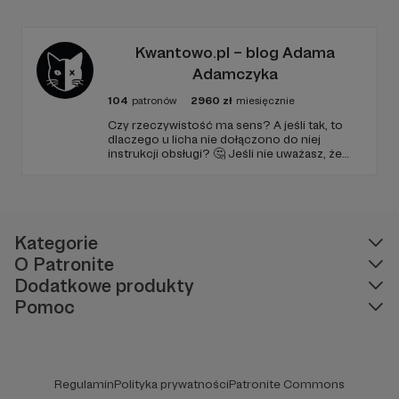
PARYŻEWO i TW: LISOWSKA oraz regularnie
publikuję treści na Instagramie.
Kwantowo.pl – blog Adama
Adamczyka
104
patronów
2960
zł
miesięcznie
Czy rzeczywistość ma sens? A jeśli tak, to
dlaczego u licha nie dołączono do niej
instrukcji obsługi? 🤔 Jeśli nie uważasz, że
ciekawość to pierwszy stopień do piekła (albo
masz to gdzieś), istnieje szansa, że się
polubimy. 🚀
Kategorie
O Patronite
Dodatkowe produkty
Pomoc
Regulamin
Polityka prywatności
Patronite Commons