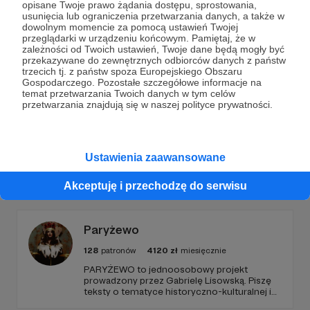
Dołącz do grona Patronów!
opisane Twoje prawo żądania dostępu, sprostowania,
usunięcia lub ograniczenia przetwarzania danych, a także w
dowolnym momencie za pomocą ustawień Twojej
Wesprzyj działalność Autora
Fundacja Girls Future
przeglądarki w urządzeniu końcowym. Pamiętaj, że w
zależności od Twoich ustawień, Twoje dane będą mogły być
Ready
już teraz!
przekazywane do zewnętrznych odbiorców danych z państw
trzecich tj. z państw spoza Europejskiego Obszaru
Gospodarczego. Pozostałe szczegółowe informacje na
Zostań Patronem
temat przetwarzania Twoich danych w tym celów
przetwarzania znajdują się w naszej polityce prywatności.
Ustawienia zaawansowane
Promowani autorzy
Akceptuję i przechodzę do serwisu
Paryżewo
128
patronów
4120
zł
miesięcznie
PARYŻEWO to jednoosobowy projekt
prowadzony przez Gabrielę Lisowską. Piszę
teksty o tematyce historyczno-kulturalnej i
społecznej, tworzę dwa podcasty –