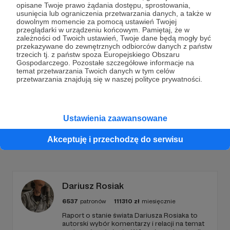
opisane Twoje prawo żądania dostępu, sprostowania,
Dołącz do grona Patronów!
usunięcia lub ograniczenia przetwarzania danych, a także w
dowolnym momencie za pomocą ustawień Twojej
przeglądarki w urządzeniu końcowym. Pamiętaj, że w
zależności od Twoich ustawień, Twoje dane będą mogły być
Wesprzyj działalność Autora
ludzie są ciekawi
już
przekazywane do zewnętrznych odbiorców danych z państw
teraz!
trzecich tj. z państw spoza Europejskiego Obszaru
Gospodarczego. Pozostałe szczegółowe informacje na
temat przetwarzania Twoich danych w tym celów
przetwarzania znajdują się w naszej polityce prywatności.
Zostań Patronem
Ustawienia zaawansowane
Akceptuję i przechodzę do serwisu
Promowani autorzy
Dariusz Rosiak
6537
patronów
111310
zł
miesięcznie
Raport o stanie świata Dariusza Rosiaka to
autorski wybór komentarzy i relacji na temat