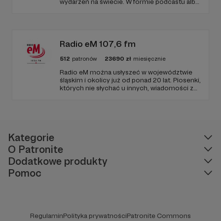
wydarzeń na świecie. W formie podcastu albo
programów na żywo z różnych miejsc na
ziemi.
Radio eM 107,6 fm
512
patronów
23690
zł
miesięcznie
Radio eM można usłyszeć w województwie
śląskim i okolicy już od ponad 20 lat. Piosenki,
których nie słychać u innych, wiadomości z
regionu, wartościowe treści, no i dobry
humor. To wszystko znajdziecie u nas.
Jesteście z nami każdego dnia, a teraz
zachęcamy - zostańcie naszymi Patronami!
Kategorie
O Patronite
Dodatkowe produkty
Pomoc
Regulamin
Polityka prywatności
Patronite Commons