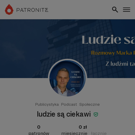
Publicystyka
Podcast
Społeczne
ludzie są ciekawi
0
0 zł
patronów
miesięcznie
łącznie