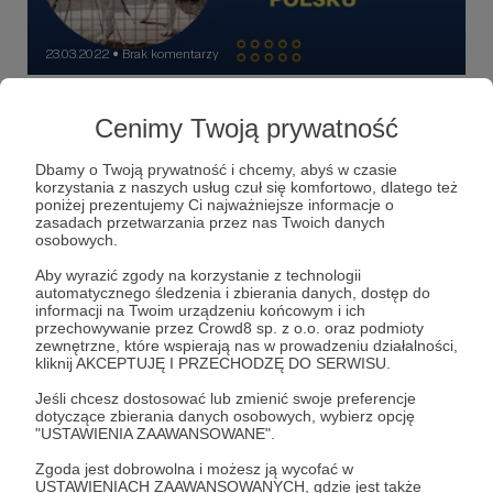
23.03.2022
Brak komentarzy
●
Ratuj bezomne psy. Adoptuj, nie kupuj
Cenimy Twoją prywatność
Jak można pomóc bezdomnym psiakom i jakie warunki
trzeba spełnić by psa adoptować. W tym odcinku
podkastu rozmawiam z Magdaleną Kordas z Fundacji
Dbamy o Twoją prywatność i chcemy, abyś w czasie
Mikropsy. Sprawdzamy czy Polacy są skłonni adoptować
korzystania z naszych usług czuł się komfortowo, dlatego też
bezdomne psy, czy wolą jednak kupować psy rasowe. W
bezdomne psy
adopcja psa
adoptuj nie kupuj
poniżej prezentujemy Ci najważniejsze informacje o
tym odcinku też historie psów, które dopiero za drugim
zasadach przetwarzania przez nas Twoich danych
razem znalazły szcześliwy dom albo, skazane przez
+6
osobowych.
właścicieli na śmierć, zostały uratowane przez fundację.
Mówimy też o akcji "Nie kupuj- adoptuj". Adopcja
Aby wyrazić zgody na korzystanie z technologii
bezdomnego psa - jak wygląda? Posłuchajcie.
automatycznego śledzenia i zbierania danych, dostęp do
informacji na Twoim urządzeniu końcowym i ich
przechowywanie przez Crowd8 sp. z o.o. oraz podmioty
zewnętrzne, które wspierają nas w prowadzeniu działalności,
kliknij AKCEPTUJĘ I PRZECHODZĘ DO SERWISU.
Jeśli chcesz dostosować lub zmienić swoje preferencje
dotyczące zbierania danych osobowych, wybierz opcję
"USTAWIENIA ZAAWANSOWANE".
Zgoda jest dobrowolna i możesz ją wycofać w
USTAWIENIACH ZAAWANSOWANYCH, gdzie jest także