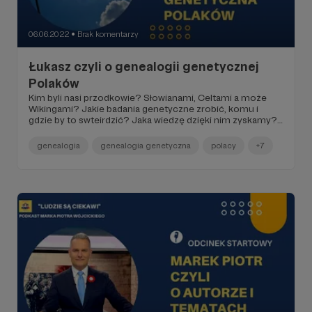
06.06.2022
Brak komentarzy
●
Łukasz czyli o genealogii genetycznej
Polaków
Kim byli nasi przodkowie? Słowianami, Celtami a może
Wikingami? Jakie badania genetyczne zrobić, komu i
gdzie by to swteirdzić? Jaka wiedzę dzięki nim zyskamy?
Czy może okazać się, że jesteśmy spokrewnieni ze
znanymi w historii postaciami. Np. kimś z dynastii Piastów.
genealogia
genealogia genetyczna
polacy
+7
A sami Piastowie kim byli? Lada chwila powinniśmy
poznać wyniki badań genetycznych ich szczątków. Czy
dzięki badaniom genetycznym możemy odszukać
zapomnianych krewnych? I wreszcie - czy poznanie
swoich genetycznych przodków może nas zmienić?
Posłuchajcie drugiej części rozmowy z Łukaszem
Łapińskim - historykiem i genealogiem.