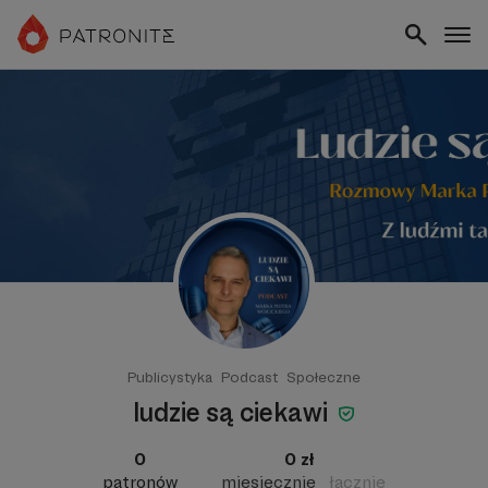
Publicystyka
Podcast
Społeczne
ludzie są ciekawi
0
0 zł
patronów
miesięcznie
łącznie