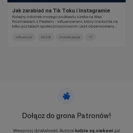
Jak zarabiać na Tik Toku i Instagramie
Kolejny odcinek mojego podkastu czeka na Was.
Rozmawiam z Pawłem - influencerem, który ma konta na
kilku portalach społecznosciowych i jest obserwowany
przez prawie 40 tysięcy osób. Mówimy o tzw.
monetyzacji, czyli zamianie lajków i followersów na
influencer
tik tok
monetyzacja
+7
pieniadze oraz o tym, czy prawdziwe życie, bez
pudrowanie może się "sprzedawać" na Instagramie czy Tik
Toku. Myślicie, że instagramerzy i tiktokerzy to ludzie
szczęśliwi i cały czas uśmiechnięci? Nic bardziej mylnego.
No i te algorytmy mediów społecznościowych - nie
wyobrażacie sobie nawet ile trzeba pracy, żeby je
rozgryźć. Czy są rzeczy których w sieci nie powinno się
publikować? Posłuchajcie obu odcinków mojej z Pawłem
rozmowy. Zapraszam.
Dołącz do grona Patronów!
Wesprzyj działalność Autora
ludzie są ciekawi
już