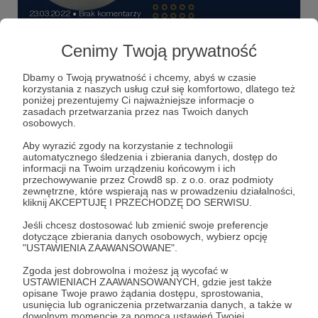
23.03.2022
Brak komentarzy
●
Ból pleców, karku i kręgosłupa? Zobacz
Cenimy Twoją prywatność
jak możesz sobie pomóc
Dbamy o Twoją prywatność i chcemy, abyś w czasie
Ból pleców, karku czy szyi? Jeśli Wam dokucza - ten
korzystania z naszych usług czuł się komfortowo, dlatego też
odcinek mojego podkastu jest dla Was. Tym razem moim
poniżej prezentujemy Ci najważniejsze informacje o
gościem jest Adrian - masażysta, fizjoterapeuta i trener
zasadach przetwarzania przez nas Twoich danych
personalny. Idealny gość na czas pandemii, gdy pracujemy
osobowych.
zdalnie, dużo siedzimy i mało się ruszamy. W rozmowie są
masaż
rodzaje masażu
masaż tajski
+6
rady dla Was - co robić by potem nie bolało. Sprawdzam
Aby wyrazić zgody na korzystanie z technologii
też czy klienci składają masażystom propozycje
automatycznego śledzenia i zbierania danych, dostęp do
niedwuznaczne i czy Polacy mają problem z nagością.
informacji na Twoim urządzeniu końcowym i ich
Pytam też o sekrety jakimi dzielą się masowani z
przechowywanie przez Crowd8 sp. z o.o. oraz podmioty
masażystami. Mówimy też o tym jak powinien wyglądać
zewnętrzne, które wspierają nas w prowadzeniu działalności,
masaż i jak się do niego przygotować, żeby był jak
kliknij AKCEPTUJĘ I PRZECHODZĘ DO SERWISU.
najbardziej skuteczny. Czy wiecie na przykład kiedy wziąć
ciepłą kąpiel? Przed masażem czy po nim? W rozmowie
Jeśli chcesz dostosować lub zmienić swoje preferencje
pojawia się też pewien niesforny zwierzak. Tematów
dotyczące zbierania danych osobowych, wybierz opcję
poruszamy znacznie więcej. Jakie są rodzaje masażu, jak
"USTAWIENIA ZAAWANSOWANE".
zostać masażystą? Będzie też o zazdrości. Posłuchajcie.
Zgoda jest dobrowolna i możesz ją wycofać w
USTAWIENIACH ZAAWANSOWANYCH, gdzie jest także
opisane Twoje prawo żądania dostępu, sprostowania,
usunięcia lub ograniczenia przetwarzania danych, a także w
dowolnym momencie za pomocą ustawień Twojej