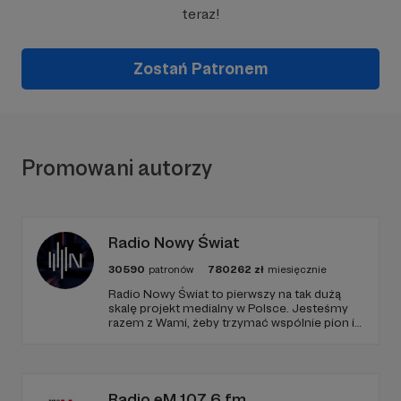
teraz!
Zostań Patronem
Promowani autorzy
Radio Nowy Świat
30590
patronów
780262
zł
miesięcznie
Radio Nowy Świat to pierwszy na tak dużą
skalę projekt medialny w Polsce. Jesteśmy
razem z Wami, żeby trzymać wspólnie pion i
poziom. Jeśli chcesz nam w tym pomóc -
zapraszamy, miejsca nie zabraknie. :)
Radio eM 107,6 fm