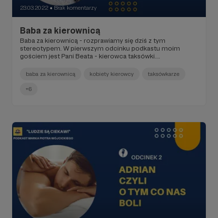
23.03.2022
Brak komentarzy
●
Baba za kierownicą
Baba za kierownicą - rozprawiamy się dziś z tym
stereotypem. W pierwszym odcinku podkastu moim
gościem jest Pani Beata - kierowca taksówki.
Rozmawiamy o stereotypach właśnie, pracy taksówkarza,
klientach - dla których taksówkarze są często
baba za kierownicą
kobiety kierowcy
taksówkarze
powiernikami. Mówimy też o tematach, które się w
taksówkach porusza (ba są takie, których lepiej unikać).
+6
Jak zostać taksówkarzem? Jaką wiedzę i umiejętności
musi mieć taksówkarz? Np. kierowca taxi w Warszawie.
Jak ominąć korki w Warszawie? Posłuchajcie.