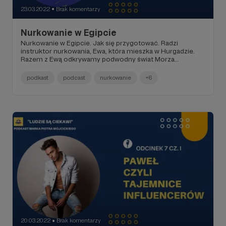
23.03.2022
Brak komentarzy
●
Nurkowanie w Egipcie
Nurkowanie w Egipcie. Jak się przygotować. Radzi
instruktor nurkowania, Ewa, która mieszka w Hurgadzie.
Razem z Ewą odkrywamy podwodny świat Morza
Czerwonego. Dajemy nura do krystalicznie czystej wody
by obejrzeć ukryty pod powierzchnią, bajkowy świat. Świat
podkast
podcast
nurkowanie
+6
tysięcy kolorów, ryb, korali i innych morskich stworzeń. Tu
dowiecie się jak takie pierwsze nurkowanie wygląda. Może
zdecydujecie się sami zanurkować? Jest szansa na taniec
z delfinami. Posłuchajcie. Zapraszam.
20.03.2022
Brak komentarzy
●