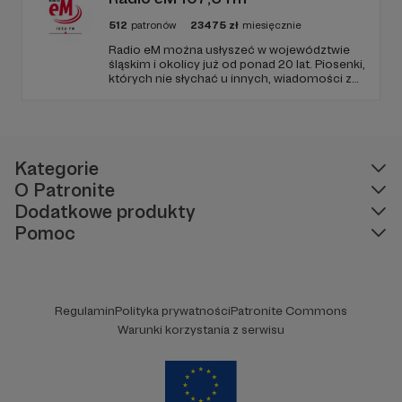
512
patronów
23475
zł
miesięcznie
Radio eM można usłyszeć w województwie
śląskim i okolicy już od ponad 20 lat. Piosenki,
których nie słychać u innych, wiadomości z
regionu, wartościowe treści, no i dobry
humor. To wszystko znajdziecie u nas.
Jesteście z nami każdego dnia, a teraz
zachęcamy - zostańcie naszymi Patronami!
Kategorie
O Patronite
Dodatkowe produkty
Pomoc
Regulamin
Polityka prywatności
Patronite Commons
Warunki korzystania z serwisu