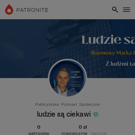
Publicystyka
Podcast
Społeczne
ludzie są ciekawi
0
0 zł
patronów
miesięcznie
łącznie