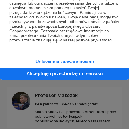
Dołącz do grona Patronów!
usunięcia lub ograniczenia przetwarzania danych, a także w
dowolnym momencie za pomocą ustawień Twojej
przeglądarki w urządzeniu końcowym. Pamiętaj, że w
Wesprzyj działalność Autora
ludzie są ciekawi
już
zależności od Twoich ustawień, Twoje dane będą mogły być
teraz!
przekazywane do zewnętrznych odbiorców danych z państw
trzecich tj. z państw spoza Europejskiego Obszaru
Gospodarczego. Pozostałe szczegółowe informacje na
temat przetwarzania Twoich danych w tym celów
Zostań Patronem
przetwarzania znajdują się w naszej polityce prywatności.
Ustawienia zaawansowane
Promowani autorzy
Akceptuję i przechodzę do serwisu
Profesor Matczak
846
patronów
34775
zł
miesięcznie
Marcin Matczak - prawnik i komentator spraw
publicznych, autor książek
popularnonaukowych, felietonista Gazety
Wyborczej, autor podkastów i filmów