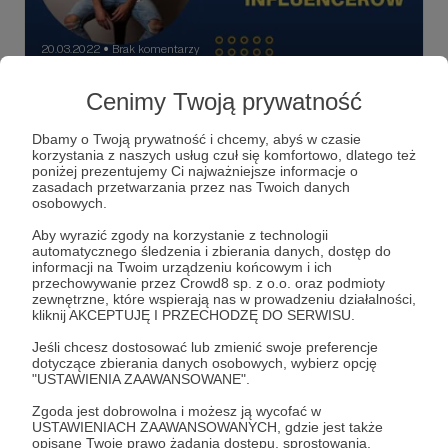
20.03.2022
Brak komentarzy
●
Jak zarabiać na Tik Toku i Instagramie
Cenimy Twoją prywatność
Kolejny odcinek mojego podkastu czeka na Was.
Rozmawiam z Pawłem - influencerem, który ma konta na
Dbamy o Twoją prywatność i chcemy, abyś w czasie
kilku portalach społecznosciowych i jest obserwowany
korzystania z naszych usług czuł się komfortowo, dlatego też
przez prawie 40 tysięcy osób. Mówimy o tzw.
poniżej prezentujemy Ci najważniejsze informacje o
monetyzacji, czyli zamianie lajków i followersów na
influencer
tik tok
monetyzacja
+7
zasadach przetwarzania przez nas Twoich danych
pieniadze oraz o tym, czy prawdziwe życie, bez
osobowych.
pudrowanie może się "sprzedawać" na Instagramie czy Tik
Toku. Myślicie, że instagramerzy i tiktokerzy to ludzie
Aby wyrazić zgody na korzystanie z technologii
szczęśliwi i cały czas uśmiechnięci? Nic bardziej mylnego.
automatycznego śledzenia i zbierania danych, dostęp do
No i te algorytmy mediów społecznościowych - nie
informacji na Twoim urządzeniu końcowym i ich
wyobrażacie sobie nawet ile trzeba pracy, żeby je
przechowywanie przez Crowd8 sp. z o.o. oraz podmioty
rozgryźć. Czy są rzeczy których w sieci nie powinno się
zewnętrzne, które wspierają nas w prowadzeniu działalności,
publikować? Posłuchajcie obu odcinków mojej z Pawłem
kliknij AKCEPTUJĘ I PRZECHODZĘ DO SERWISU.
rozmowy. Zapraszam.
Jeśli chcesz dostosować lub zmienić swoje preferencje
dotyczące zbierania danych osobowych, wybierz opcję
"USTAWIENIA ZAAWANSOWANE".
Zgoda jest dobrowolna i możesz ją wycofać w
USTAWIENIACH ZAAWANSOWANYCH, gdzie jest także
opisane Twoje prawo żądania dostępu, sprostowania,