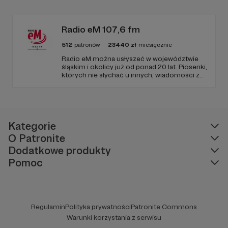
edukacyjnych. Mówi jasno o prawie, filozofii i
języku. Promuje umiarkowanie w życiu
publicznym, walczy z plemiennością i
bańkami informacyjnymi.
Radio eM 107,6 fm
512
patronów
23440
zł
miesięcznie
Radio eM można usłyszeć w województwie
śląskim i okolicy już od ponad 20 lat. Piosenki,
których nie słychać u innych, wiadomości z
regionu, wartościowe treści, no i dobry
humor. To wszystko znajdziecie u nas.
Jesteście z nami każdego dnia, a teraz
zachęcamy - zostańcie naszymi Patronami!
Kategorie
O Patronite
Dodatkowe produkty
Pomoc
Regulamin
Polityka prywatności
Patronite Commons
Warunki korzystania z serwisu