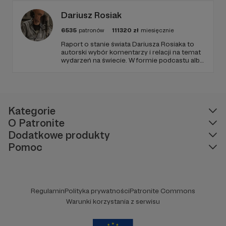
Dariusz Rosiak
6535
patronów
111320
zł
miesięcznie
Raport o stanie świata Dariusza Rosiaka to
autorski wybór komentarzy i relacji na temat
wydarzeń na świecie. W formie podcastu albo
programów na żywo z różnych miejsc na
ziemi.
Kategorie
O Patronite
Dodatkowe produkty
Pomoc
Regulamin
Polityka prywatności
Patronite Commons
Warunki korzystania z serwisu