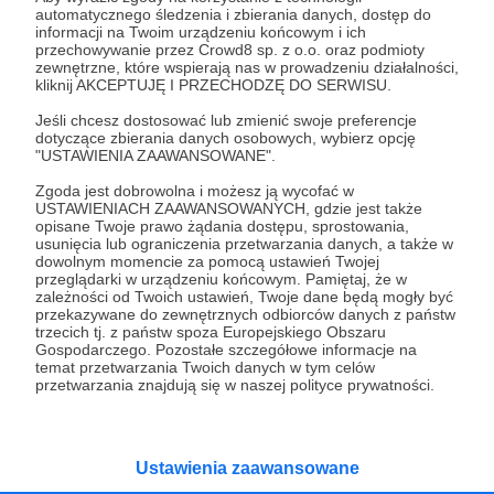
automatycznego śledzenia i zbierania danych, dostęp do
03.11.2022
Brak komentarzy
●
informacji na Twoim urządzeniu końcowym i ich
przechowywanie przez Crowd8 sp. z o.o. oraz podmioty
zewnętrzne, które wspierają nas w prowadzeniu działalności,
Paulina czyli polsko-czeskie historie cz. I
kliknij AKCEPTUJĘ I PRZECHODZĘ DO SERWISU.
Dlaczego Polacy lubią Czechów bez wzajemności? Jacy
są naprawdę nasi południowi sąsiedzi. Jak żyją? Co lubią?
Jeśli chcesz dostosować lub zmienić swoje preferencje
Co powinniśmy zobaczyć podczas pobytu w Pradze i
dotyczące zbierania danych osobowych, wybierz opcję
gdzie warto zajrzeć zbaczając z utartych szlaków. Czy
"USTAWIENIA ZAAWANSOWANE".
"szmaticzka na paticzku" to parasolka? Co oznacza
czechy
czesi
czeskie
+5
"czeski błąd"? Te i wiele innych tematów pojawia się w
Zgoda jest dobrowolna i możesz ją wycofać w
mojej rozmowie z Pauliną, która od 12 lat mieszka w
USTAWIENIACH ZAAWANSOWANYCH, gdzie jest także
Pradze. Posłuchajcie naszej rozmowy.
opisane Twoje prawo żądania dostępu, sprostowania,
usunięcia lub ograniczenia przetwarzania danych, a także w
dowolnym momencie za pomocą ustawień Twojej
przeglądarki w urządzeniu końcowym. Pamiętaj, że w
zależności od Twoich ustawień, Twoje dane będą mogły być
przekazywane do zewnętrznych odbiorców danych z państw
trzecich tj. z państw spoza Europejskiego Obszaru
Gospodarczego. Pozostałe szczegółowe informacje na
temat przetwarzania Twoich danych w tym celów
przetwarzania znajdują się w naszej polityce prywatności.
Dołącz do grona Patronów!
Ustawienia zaawansowane