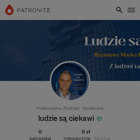
Publicystyka
Podcast
Społeczne
ludzie są ciekawi
0
0 zł
patronów
miesięcznie
łącznie