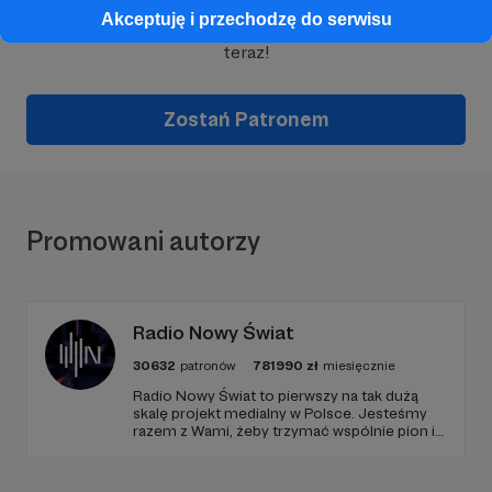
Akceptuję i przechodzę do serwisu
Wesprzyj działalność Autora
ludzie są ciekawi
już
teraz!
Zostań Patronem
Promowani autorzy
Radio Nowy Świat
30632
patronów
781990
zł
miesięcznie
Radio Nowy Świat to pierwszy na tak dużą
skalę projekt medialny w Polsce. Jesteśmy
razem z Wami, żeby trzymać wspólnie pion i
poziom. Jeśli chcesz nam w tym pomóc -
zapraszamy, miejsca nie zabraknie. :)