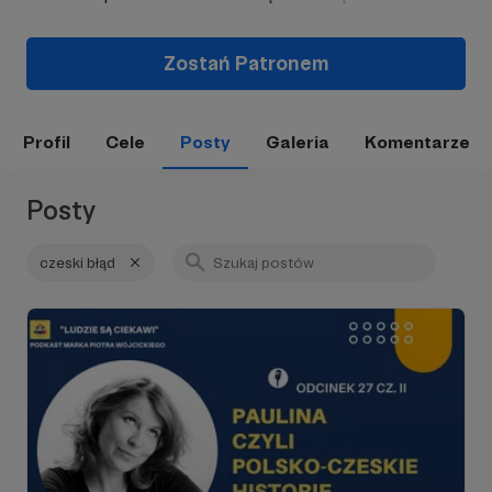
Zostań Patronem
Profil
Cele
Posty
Galeria
Komentarze
Posty
czeski błąd