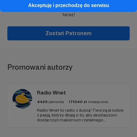
Akceptuję i przechodzę do serwisu
Wesprzyj działalność Autora
ludzie są ciekawi
już
teraz!
Zostań Patronem
Promowani autorzy
Radio Wnet
4429
patronów
171040
zł
miesięcznie
Radio Wnet to radio z duszą! Tworzą je ludzie
z pasją, którzy dbają o to, aby słuchaczom
dostarczyć maksimum rzetelnego
dziennikarstwa. A mogą to robić, ponieważ
Radio Wnet jest w pełni niezależne i… wolne!
Zachowanie tej właśnie wolności zależy dziś