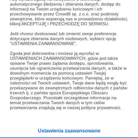
automatycznego śledzenia i zbierania danych, dostęp do
03.11.2022
Brak komentarzy
●
informacji na Twoim urządzeniu końcowym i ich
przechowywanie przez Crowd8 sp. z o.o. oraz podmioty
zewnętrzne, które wspierają nas w prowadzeniu działalności,
Paulina czyli polsko-czeskie historie cz. I
kliknij AKCEPTUJĘ I PRZECHODZĘ DO SERWISU.
Dlaczego Polacy lubią Czechów bez wzajemności? Jacy
są naprawdę nasi południowi sąsiedzi. Jak żyją? Co lubią?
Jeśli chcesz dostosować lub zmienić swoje preferencje
Co powinniśmy zobaczyć podczas pobytu w Pradze i
dotyczące zbierania danych osobowych, wybierz opcję
gdzie warto zajrzeć zbaczając z utartych szlaków. Czy
"USTAWIENIA ZAAWANSOWANE".
"szmaticzka na paticzku" to parasolka? Co oznacza
czechy
czesi
czeskie
+5
"czeski błąd"? Te i wiele innych tematów pojawia się w
Zgoda jest dobrowolna i możesz ją wycofać w
mojej rozmowie z Pauliną, która od 12 lat mieszka w
USTAWIENIACH ZAAWANSOWANYCH, gdzie jest także
Pradze. Posłuchajcie naszej rozmowy.
opisane Twoje prawo żądania dostępu, sprostowania,
usunięcia lub ograniczenia przetwarzania danych, a także w
dowolnym momencie za pomocą ustawień Twojej
przeglądarki w urządzeniu końcowym. Pamiętaj, że w
zależności od Twoich ustawień, Twoje dane będą mogły być
przekazywane do zewnętrznych odbiorców danych z państw
trzecich tj. z państw spoza Europejskiego Obszaru
Gospodarczego. Pozostałe szczegółowe informacje na
temat przetwarzania Twoich danych w tym celów
przetwarzania znajdują się w naszej polityce prywatności.
Dołącz do grona Patronów!
Ustawienia zaawansowane