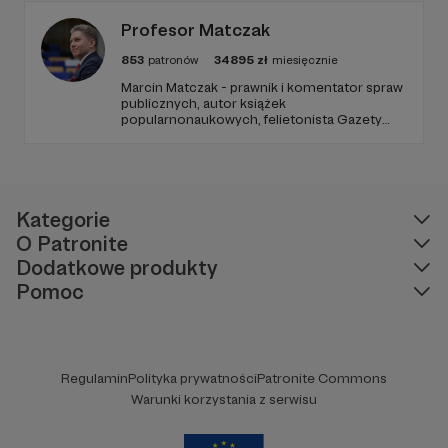
od Twojego wsparcia!
Profesor Matczak
853
patronów
34895
zł
miesięcznie
Marcin Matczak - prawnik i komentator spraw
publicznych, autor książek
popularnonaukowych, felietonista Gazety
Wyborczej, autor podkastów i filmów
edukacyjnych. Mówi jasno o prawie, filozofii i
języku. Promuje umiarkowanie w życiu
publicznym, walczy z plemiennością i
bańkami informacyjnymi.
Kategorie
O Patronite
Dodatkowe produkty
Pomoc
Regulamin
Polityka prywatności
Patronite Commons
Warunki korzystania z serwisu