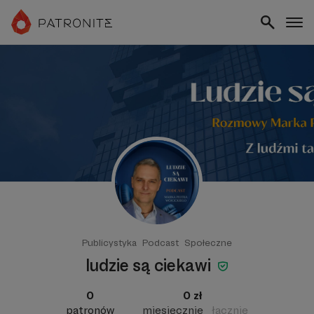
Publicystyka
Podcast
Społeczne
ludzie są ciekawi
0
0 zł
patronów
miesięcznie
łącznie