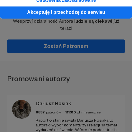
Ustawienia zaawansowane
Dołącz do grona Patronów!
Akceptuję i przechodzę do serwisu
Wesprzyj działalność Autora
ludzie są ciekawi
już
teraz!
Zostań Patronem
Promowani autorzy
Dariusz Rosiak
6537
patronów
111310
zł
miesięcznie
Raport o stanie świata Dariusza Rosiaka to
autorski wybór komentarzy i relacji na temat
wydarzeń na świecie. W formie podcastu albo