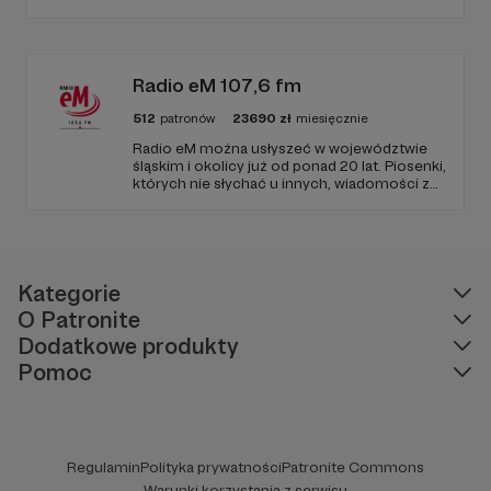
programów na żywo z różnych miejsc na
ziemi.
Radio eM 107,6 fm
512
patronów
23690
zł
miesięcznie
Radio eM można usłyszeć w województwie
śląskim i okolicy już od ponad 20 lat. Piosenki,
których nie słychać u innych, wiadomości z
regionu, wartościowe treści, no i dobry
humor. To wszystko znajdziecie u nas.
Jesteście z nami każdego dnia, a teraz
zachęcamy - zostańcie naszymi Patronami!
Kategorie
O Patronite
Dodatkowe produkty
Pomoc
Regulamin
Polityka prywatności
Patronite Commons
Warunki korzystania z serwisu