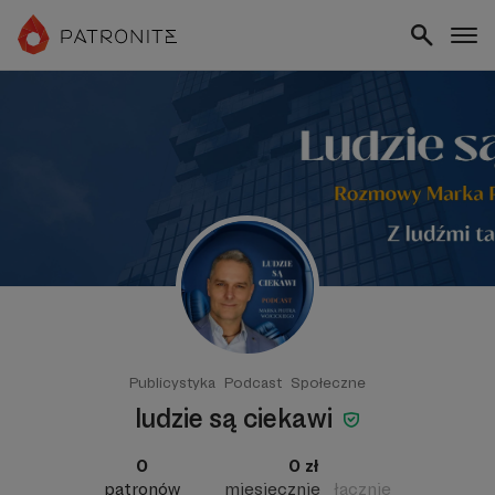
Publicystyka
Podcast
Społeczne
ludzie są ciekawi
0
0 zł
patronów
miesięcznie
łącznie