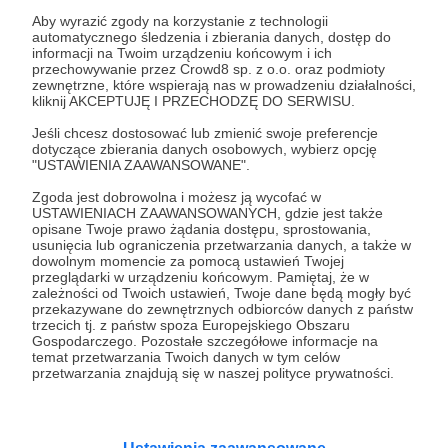
Aby wyrazić zgody na korzystanie z technologii
automatycznego śledzenia i zbierania danych, dostęp do
03.11.2022
Brak komentarzy
●
informacji na Twoim urządzeniu końcowym i ich
przechowywanie przez Crowd8 sp. z o.o. oraz podmioty
zewnętrzne, które wspierają nas w prowadzeniu działalności,
Agata czyli jak w szwajcarskim zegarku cz.
kliknij AKCEPTUJĘ I PRZECHODZĘ DO SERWISU.
I
Jeśli chcesz dostosować lub zmienić swoje preferencje
Czy w Szwajcarii wszystko działa jak w szwajcarskim
dotyczące zbierania danych osobowych, wybierz opcję
zegarku? Czy za minimalne przekroczenie prędkości
"USTAWIENIA ZAAWANSOWANE".
naprawdę grożą tam wysokie mandaty? Co grozi za jazdę
rowerem po chodniku? Czy Szwajcarzy są - tak jak ich kraj
Zgoda jest dobrowolna i możesz ją wycofać w
- neutralni, czy też jasno wyrażają swoje poglądy. Jak
szwajcaria
polacy w szwajcarii
geneva
+5
USTAWIENIACH ZAAWANSOWANYCH, gdzie jest także
można uzyskać obywatelstwo szwajcarskie. Będzie też
opisane Twoje prawo żądania dostępu, sprostowania,
odpowiedź na podchwytliwe pytanie o stolicę Szwajcarii.
usunięcia lub ograniczenia przetwarzania danych, a także w
Wszystko to i jeszcze więcej w pierwszej części rozmowy
dowolnym momencie za pomocą ustawień Twojej
z Agatą, mieszkajacą w Szwajcarii od 2002 roku.
przeglądarki w urządzeniu końcowym. Pamiętaj, że w
Zapraszam
zależności od Twoich ustawień, Twoje dane będą mogły być
przekazywane do zewnętrznych odbiorców danych z państw
trzecich tj. z państw spoza Europejskiego Obszaru
Gospodarczego. Pozostałe szczegółowe informacje na
temat przetwarzania Twoich danych w tym celów
przetwarzania znajdują się w naszej polityce prywatności.