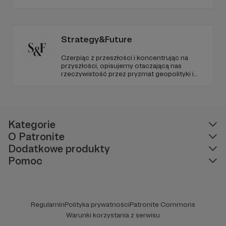
poziom. Jeśli chcesz nam w tym pomóc -
zapraszamy, miejsca nie zabraknie. :)
Strategy&Future
Czerpiąc z przeszłości i koncentrując na
przyszłości, opisujemy otaczającą nas
rzeczywistość przez pryzmat geopolityki i
geostrategii. Naszym celem jest uczynienie
ze Strategy&Future kluczowego źródła myśli
geopolitycznej w Polsce i w Europie.
Kategorie
O Patronite
Dodatkowe produkty
Pomoc
Regulamin
Polityka prywatności
Patronite Commons
Warunki korzystania z serwisu