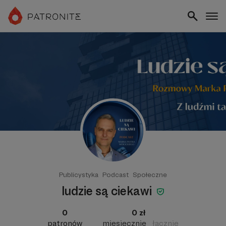
Publicystyka
Podcast
Społeczne
ludzie są ciekawi
0
0 zł
patronów
miesięcznie
łącznie