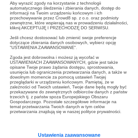
Aby wyrazić zgody na korzystanie z technologii
automatycznego śledzenia i zbierania danych, dostęp do
informacji na Twoim urządzeniu końcowym i ich
03.11.2022
Brak komentarzy
●
przechowywanie przez Crowd8 sp. z o.o. oraz podmioty
zewnętrzne, które wspierają nas w prowadzeniu działalności,
Agata czyli jak w szwajcarskim zegarku cz.
kliknij AKCEPTUJĘ I PRZECHODZĘ DO SERWISU.
I
Jeśli chcesz dostosować lub zmienić swoje preferencje
Czy w Szwajcarii wszystko działa jak w szwajcarskim
dotyczące zbierania danych osobowych, wybierz opcję
zegarku? Czy za minimalne przekroczenie prędkości
"USTAWIENIA ZAAWANSOWANE".
naprawdę grożą tam wysokie mandaty? Co grozi za jazdę
rowerem po chodniku? Czy Szwajcarzy są - tak jak ich kraj
Zgoda jest dobrowolna i możesz ją wycofać w
- neutralni, czy też jasno wyrażają swoje poglądy. Jak
USTAWIENIACH ZAAWANSOWANYCH, gdzie jest także
szwajcaria
polacy w szwajcarii
geneva
+5
można uzyskać obywatelstwo szwajcarskie. Będzie też
opisane Twoje prawo żądania dostępu, sprostowania,
odpowiedź na podchwytliwe pytanie o stolicę Szwajcarii.
usunięcia lub ograniczenia przetwarzania danych, a także w
Wszystko to i jeszcze więcej w pierwszej części rozmowy
dowolnym momencie za pomocą ustawień Twojej
z Agatą, mieszkajacą w Szwajcarii od 2002 roku.
przeglądarki w urządzeniu końcowym. Pamiętaj, że w
Zapraszam
zależności od Twoich ustawień, Twoje dane będą mogły być
przekazywane do zewnętrznych odbiorców danych z państw
trzecich tj. z państw spoza Europejskiego Obszaru
Gospodarczego. Pozostałe szczegółowe informacje na
temat przetwarzania Twoich danych w tym celów
przetwarzania znajdują się w naszej polityce prywatności.
Ustawienia zaawansowane