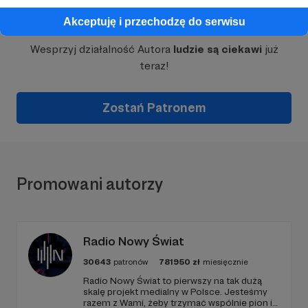
Dołącz do grona Patronów!
Akceptuję i przechodzę do serwisu
Wesprzyj działalność Autora
ludzie są ciekawi
już
teraz!
Zostań Patronem
Promowani autorzy
Radio Nowy Świat
30643
patronów
781950
zł
miesięcznie
Radio Nowy Świat to pierwszy na tak dużą
skalę projekt medialny w Polsce. Jesteśmy
razem z Wami, żeby trzymać wspólnie pion i