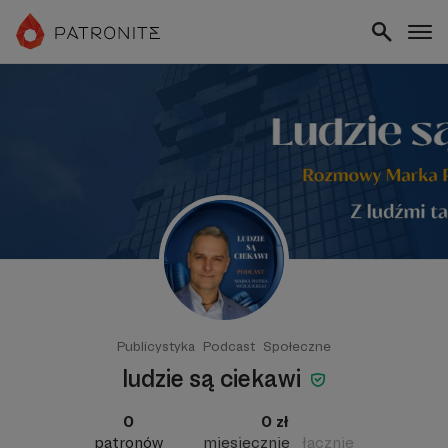
Publicystyka
Podcast
Społeczne
ludzie są ciekawi
0
0 zł
patronów
miesięcznie
łącznie