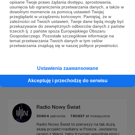
opisane Twoje prawo żądania dostępu, sprostowania,
Dołącz do grona Patronów!
usunięcia lub ograniczenia przetwarzania danych, a także w
dowolnym momencie za pomocą ustawień Twojej
przeglądarki w urządzeniu końcowym. Pamiętaj, że w
zależności od Twoich ustawień, Twoje dane będą mogły być
Wesprzyj działalność Autora
ludzie są ciekawi
już
przekazywane do zewnętrznych odbiorców danych z państw
teraz!
trzecich tj. z państw spoza Europejskiego Obszaru
Gospodarczego. Pozostałe szczegółowe informacje na
temat przetwarzania Twoich danych w tym celów
przetwarzania znajdują się w naszej polityce prywatności.
Zostań Patronem
Ustawienia zaawansowane
Promowani autorzy
Akceptuję i przechodzę do serwisu
Radio Nowy Świat
30604
patronów
780637
zł
miesięcznie
Radio Nowy Świat to pierwszy na tak dużą
skalę projekt medialny w Polsce. Jesteśmy
razem z Wami, żeby trzymać wspólnie pion i