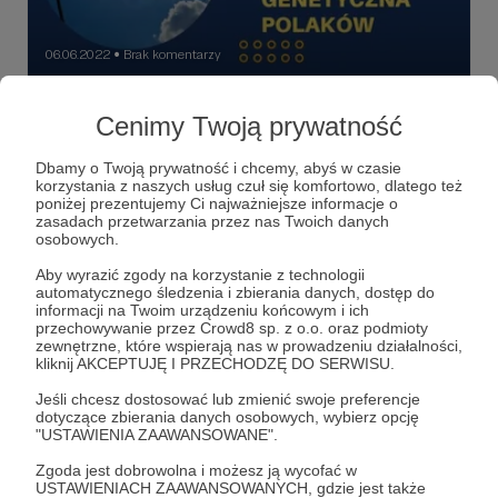
06.06.2022
Brak komentarzy
●
Łukasz czyli o genealogii genetycznej
Cenimy Twoją prywatność
Polaków
Kim byli nasi przodkowie? Słowianami, Celtami a może
Dbamy o Twoją prywatność i chcemy, abyś w czasie
Wikingami? Jakie badania genetyczne zrobić, komu i
korzystania z naszych usług czuł się komfortowo, dlatego też
gdzie by to swteirdzić? Jaka wiedzę dzięki nim zyskamy?
poniżej prezentujemy Ci najważniejsze informacje o
Czy może okazać się, że jesteśmy spokrewnieni ze
zasadach przetwarzania przez nas Twoich danych
znanymi w historii postaciami. Np. kimś z dynastii Piastów.
genealogia
genealogia genetyczna
polacy
+7
osobowych.
A sami Piastowie kim byli? Lada chwila powinniśmy
poznać wyniki badań genetycznych ich szczątków. Czy
Aby wyrazić zgody na korzystanie z technologii
dzięki badaniom genetycznym możemy odszukać
automatycznego śledzenia i zbierania danych, dostęp do
zapomnianych krewnych? I wreszcie - czy poznanie
informacji na Twoim urządzeniu końcowym i ich
swoich genetycznych przodków może nas zmienić?
przechowywanie przez Crowd8 sp. z o.o. oraz podmioty
Posłuchajcie drugiej części rozmowy z Łukaszem
zewnętrzne, które wspierają nas w prowadzeniu działalności,
Łapińskim - historykiem i genealogiem.
kliknij AKCEPTUJĘ I PRZECHODZĘ DO SERWISU.
Jeśli chcesz dostosować lub zmienić swoje preferencje
dotyczące zbierania danych osobowych, wybierz opcję
"USTAWIENIA ZAAWANSOWANE".
Zgoda jest dobrowolna i możesz ją wycofać w
USTAWIENIACH ZAAWANSOWANYCH, gdzie jest także