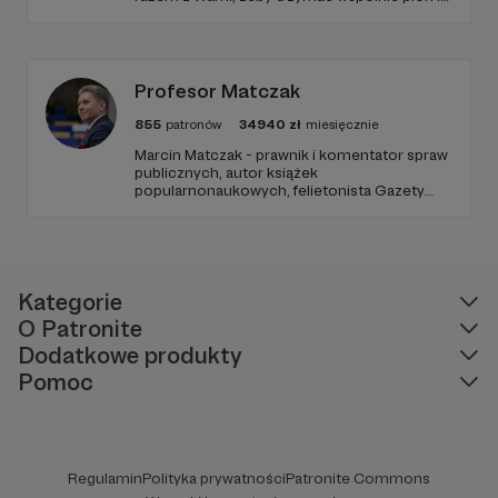
poziom. Jeśli chcesz nam w tym pomóc -
zapraszamy, miejsca nie zabraknie. :)
Profesor Matczak
855
patronów
34940
zł
miesięcznie
Marcin Matczak - prawnik i komentator spraw
publicznych, autor książek
popularnonaukowych, felietonista Gazety
Wyborczej, autor podkastów i filmów
edukacyjnych. Mówi jasno o prawie, filozofii i
języku. Promuje umiarkowanie w życiu
publicznym, walczy z plemiennością i
bańkami informacyjnymi.
Kategorie
O Patronite
Dodatkowe produkty
Pomoc
Regulamin
Polityka prywatności
Patronite Commons