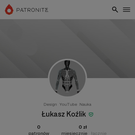
Design
YouTube
Nauka
Łukasz Koźlik
0
0 zł
patronów
miesięcznie
łącznie