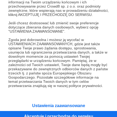
Wesprzyj działalność Autora
Łukasz Koźlik
już teraz!
informacji na Twoim urządzeniu końcowym i ich
przechowywanie przez Crowd8 sp. z o.o. oraz podmioty
zewnętrzne, które wspierają nas w prowadzeniu działalności,
kliknij AKCEPTUJĘ I PRZECHODZĘ DO SERWISU.
Zostań Patronem
Jeśli chcesz dostosować lub zmienić swoje preferencje
dotyczące zbierania danych osobowych, wybierz opcję
"USTAWIENIA ZAAWANSOWANE".
Zgoda jest dobrowolna i możesz ją wycofać w
USTAWIENIACH ZAAWANSOWANYCH, gdzie jest także
Promowani autorzy
opisane Twoje prawo żądania dostępu, sprostowania,
usunięcia lub ograniczenia przetwarzania danych, a także w
dowolnym momencie za pomocą ustawień Twojej
przeglądarki w urządzeniu końcowym. Pamiętaj, że w
zależności od Twoich ustawień, Twoje dane będą mogły być
Fundacja Primo Elemento
przekazywane do zewnętrznych odbiorców danych z państw
trzecich tj. z państw spoza Europejskiego Obszaru
43
patronów
2010
zł
miesięcznie
Gospodarczego. Pozostałe szczegółowe informacje na
temat przetwarzania Twoich danych w tym celów
Fundacja Primo Elemento, to organizacja
przetwarzania znajdują się w naszej polityce prywatności.
non-profit, której celem jest ochrona
kolekcjonerskich, historycznych, unikalnych
dzieł motoryzacji.
Ustawienia zaawansowane
Łukasz Giergasz
Akceptuję i przechodzę do serwisu