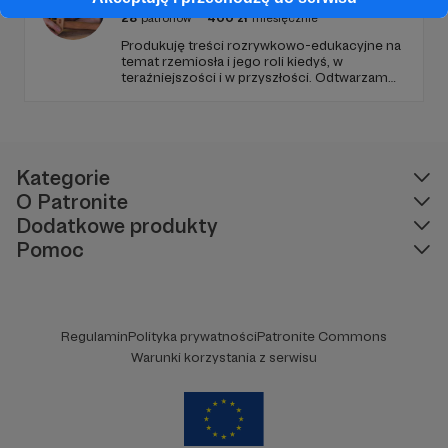
28
patronów
400
zł
miesięcznie
Produkuję treści rozrywkowo-edukacyjne na
temat rzemiosła i jego roli kiedyś, w
teraźniejszości i w przyszłości. Odtwarzam
zapomniane techniki. Przybliżam
wymierające zawody. Wszystko to podlane
delikatnie historycznym sosem i
ciekawostkami z pogranicza humanizmu i
technologii.
Kategorie
O Patronite
Dodatkowe produkty
Pomoc
Regulamin
Polityka prywatności
Patronite Commons
Warunki korzystania z serwisu