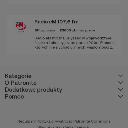
programów na żywo z różnych miejsc na
ziemi.
Radio eM 107,6 fm
511
patronów
23690
zł
miesięcznie
Radio eM można usłyszeć w województwie
śląskim i okolicy już od ponad 20 lat. Piosenki,
których nie słychać u innych, wiadomości z
regionu, wartościowe treści, no i dobry
humor. To wszystko znajdziecie u nas.
Jesteście z nami każdego dnia, a teraz
zachęcamy - zostańcie naszymi Patronami!
Kategorie
O Patronite
Dodatkowe produkty
Pomoc
Regulamin
Polityka prywatności
Patronite Commons
Warunki korzystania z serwisu