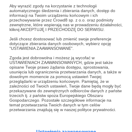
Aby wyrazić zgody na korzystanie z technologii
automatycznego śledzenia i zbierania danych, dostęp do
26.08.2025
Brak komentarzy
●
informacji na Twoim urządzeniu końcowym i ich
przechowywanie przez Crowd8 sp. z o.o. oraz podmioty
Muzyczna kolebka
zewnętrzne, które wspierają nas w prowadzeniu działalności,
kliknij AKCEPTUJĘ I PRZECHODZĘ DO SERWISU.
Wywiad z Marią Zawartko, prezeską Stowarzyszenia
Dolnośląskie Towarzystwo Muzyczne o historii i
Jeśli chcesz dostosować lub zmienić swoje preferencje
znaczeniu najstarszego w powojennym Wrocławiu
dotyczące zbierania danych osobowych, wybierz opcję
stowarzyszenia muzycznego, które było kolebką wielu
"USTAWIENIA ZAAWANSOWANE".
bezcennych inicjatyw.
Dolnośląskie Towarzystwo Muzyczne
Maria Zawartko
Zgoda jest dobrowolna i możesz ją wycofać w
Izabella Starzec
+7
USTAWIENIACH ZAAWANSOWANYCH, gdzie jest także
opisane Twoje prawo żądania dostępu, sprostowania,
usunięcia lub ograniczenia przetwarzania danych, a także w
dowolnym momencie za pomocą ustawień Twojej
przeglądarki w urządzeniu końcowym. Pamiętaj, że w
zależności od Twoich ustawień, Twoje dane będą mogły być
przekazywane do zewnętrznych odbiorców danych z państw
trzecich tj. z państw spoza Europejskiego Obszaru
Gospodarczego. Pozostałe szczegółowe informacje na
temat przetwarzania Twoich danych w tym celów
przetwarzania znajdują się w naszej polityce prywatności.
Ustawienia zaawansowane