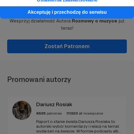
Dołącz do grona Patronów!
Akceptuję i przechodzę do serwisu
Wesprzyj działalność Autora
Rozmowy o muzyce
już
teraz!
Zostań Patronem
Promowani autorzy
Dariusz Rosiak
6539
patronów
111320
zł
miesięcznie
Raport o stanie świata Dariusza Rosiaka to
autorski wybór komentarzy i relacji na temat
wydarzeń na świecie. W formie podcastu albo