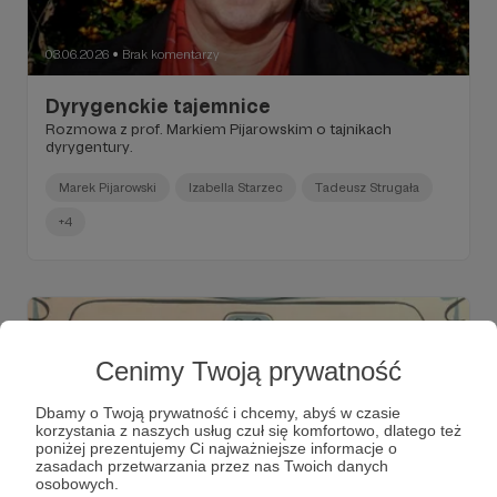
03.06.2026
Brak komentarzy
●
Dyrygenckie tajemnice
Rozmowa z prof. Markiem Pijarowskim o tajnikach
dyrygentury.
Marek Pijarowski
Izabella Starzec
Tadeusz Strugała
+4
Cenimy Twoją prywatność
Dbamy o Twoją prywatność i chcemy, abyś w czasie
korzystania z naszych usług czuł się komfortowo, dlatego też
poniżej prezentujemy Ci najważniejsze informacje o
zasadach przetwarzania przez nas Twoich danych
osobowych.