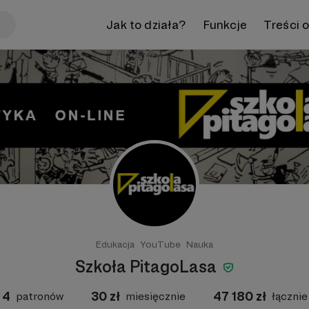
Jak to działa?
Funkcje
Treści 
Edukacja
YouTube
Nauka
Szkoła PitagoLasa
4
30
zł
47 180
zł
patronów
miesięcznie
łącznie