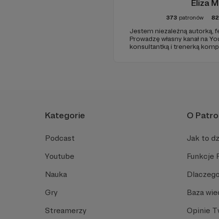
Eliza M
373
patronów
82
Jestem niezależną autorką, fe
Prowadzę własny kanał na Yo
konsultantką i trenerką komp
bym chciała, żebyśmy stworzy
razem ciekawe projekty.
Kategorie
O Patro
Podcast
Jak to dz
Youtube
Funkcje 
Nauka
Dlaczego
Gry
Baza wie
Streamerzy
Opinie 