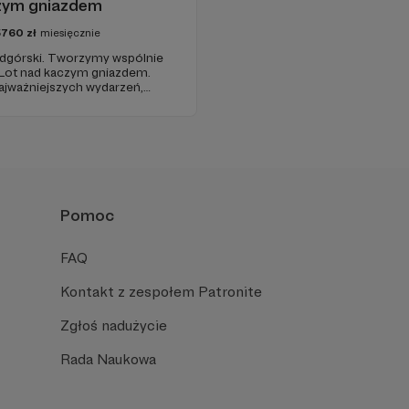
zym gniazdem
5760
zł
miesięcznie
odgórski. Tworzymy wspólnie
 Lot nad kaczym gniazdem.
ajważniejszych wydarzeń,
ałku do piątku. W ciągu
olską politykę i życie
Pomoc
FAQ
Kontakt z zespołem Patronite
Zgłoś nadużycie
Rada Naukowa