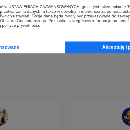
ofać w USTAWIENIACH ZAAWANSOWANYCH, gdzie jest także opisane Tw
Dołącz do grona Patronów!
a przetwarzania danych, a także w dowolnym momencie za pomocą usta
 Twoich ustawień, Twoje dane będą mogły być przekazywane do zewnę
go Obszaru Gospodarczego. Pozostałe szczegółowe informacje na temat
 polityce prywatności.
Wesprzyj działalność Autora
Szkoła PitagoLasa
już teraz!
Zostań Patronem
ansowane
Akceptuję i 