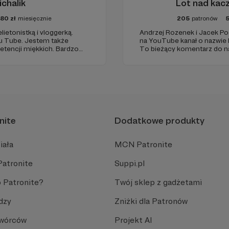
ichalik
Lot nad kac
80
zł
miesięcznie
205
patronów
lietonistką i vloggerką.
Andrzej Rozenek i Jacek P
u Tube. Jestem także
na YouTube kanał o nazwie
etencji miękkich. Bardzo
To bieżący komentarz do n
li społeczność i tworzyli
który emitujemy od poniedzi
godziny podróżujemy przez p
społeczne.
nite
Dodatkowe produkty
iała
MCN Patronite
Patronite
Suppi.pl
 Patronite?
Twój sklep z gadżetami
dzy
Zniżki dla Patronów
Twórców
Projekt AI