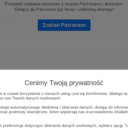
Prowadź ciekawe rozmowy z innymi Patronami i Autorem.
Dołącz do Patronów już teraz i odblokuj dostęp!
Zostań Patronem
Cenimy Twoją prywatność
w czasie korzystania z naszych usług czuł się komfortowo, dlatego te
zez nas Twoich danych osobowych.
ologii automatycznego śledzenia i zbierania danych, dostęp do inform
 oraz podmioty zewnętrzne, które wspierają nas w prowadzeniu dział
oje preferencje dotyczące zbierania danych osobowych, wybierz op