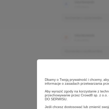
Użytkownik
3 dni temu
Komentarz użytkownika
Użytkownik
3 dni temu
Komentarz użytkownika
Dbamy o Twoją prywatność i chcemy, abyś 
informacje o zasadach przetwarzania pr
Aby wyrazić zgody na korzystanie z techn
przechowywanie przez Crowd8 sp. z o.o.
DO SERWISU.
Jeśli chcesz dostosować lub zmienić sw