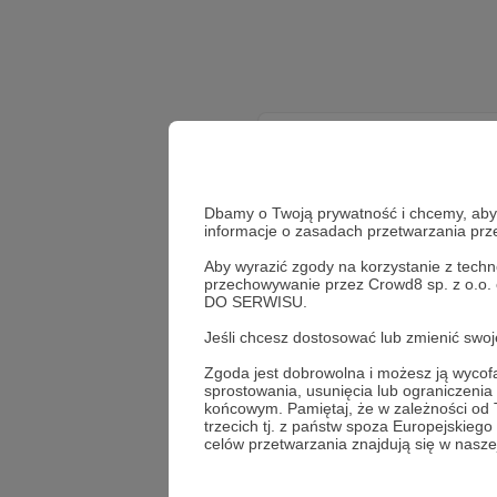
Dbamy o Twoją prywatność i chcemy, abyś 
informacje o zasadach przetwarzania pr
Aby wyrazić zgody na korzystanie z techn
przechowywanie przez Crowd8 sp. z o.o.
DO SERWISU.
Jeśli chcesz dostosować lub zmienić sw
Zgoda jest dobrowolna i możesz ją wyc
sprostowania, usunięcia lub ograniczeni
końcowym. Pamiętaj, że w zależności od
trzecich tj. z państw spoza Europejskie
celów przetwarzania znajdują się w naszej