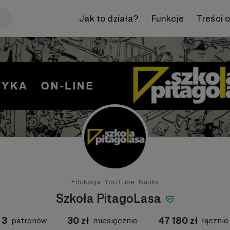
Jak to działa?
Funkcje
Treści 
Edukacja
YouTube
Nauka
Szkoła PitagoLasa
3
30
zł
47 180
zł
patronów
miesięcznie
łącznie