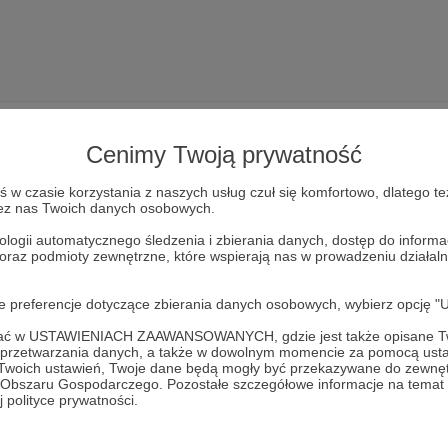
Cenimy Twoją prywatność
w czasie korzystania z naszych usług czuł się komfortowo, dlatego te
zez nas Twoich danych osobowych.
Dołącz do grona Patronów!
ologii automatycznego śledzenia i zbierania danych, dostęp do inform
 oraz podmioty zewnętrzne, które wspierają nas w prowadzeniu dział
Wesprzyj działalność Autora
Szkoła PitagoLasa
już teraz!
oje preferencje dotyczące zbierania danych osobowych, wybierz op
Zostań Patronem
ofać w USTAWIENIACH ZAAWANSOWANYCH, gdzie jest także opisane Tw
a przetwarzania danych, a także w dowolnym momencie za pomocą usta
 Twoich ustawień, Twoje dane będą mogły być przekazywane do zewnę
go Obszaru Gospodarczego. Pozostałe szczegółowe informacje na temat
 polityce prywatności.