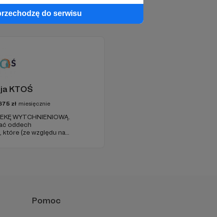
przechodzę do serwisu
ja KTOŚ
675
zł
miesięcznie
PIEKĘ WYTCHNIENIOWĄ.
ać oddech
które (ze względu na
ość) nie są w stanie
.
Pomoc