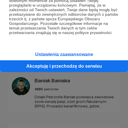
dowolnym momencie za pomocą ustawień Twojej
przeglądarki w urządzeniu końcowym. Pamiętaj, że w
Wesprzyj działalność Autora
TechManiacHD
już teraz!
zależności od Twoich ustawień, Twoje dane będą mogły być
przekazywane do zewnętrznych odbiorców danych z państw
trzecich tj. z państw spoza Europejskiego Obszaru
Gospodarczego. Pozostałe szczegółowe informacje na
Zostań Patronem
temat przetwarzania Twoich danych w tym celów
przetwarzania znajdują się w naszej polityce prywatności.
Ustawienia zaawansowane
Promowani autorzy
Akceptuję i przechodzę do serwisu
Baniak Baniaka
1630
patronów
Dzięki Patronite Baniak poświęca zawodowe
życie swojej pasji, czyli grom fabularnym
(RPG). Prowadzi kanał filmowy, gdzie
prezentuje nagrania z własnych sesji,
oglądanych przez tysiące Widzów. Wspiera
także początkujących Mistrzów Gry
poradnikami i prelekcjami.