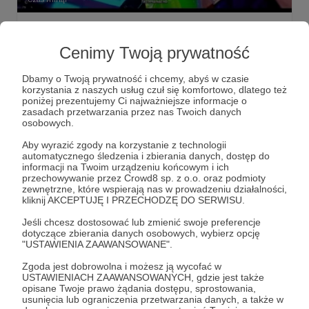
Zakup zestawu mikrofonów do realizacji
nagrań w terenie/na wyjeździe [Rode
Cenimy Twoją prywatność
Wireless PRO]
Dbamy o Twoją prywatność i chcemy, abyś w czasie
0 zł
z 2 444 zł
korzystania z naszych usług czuł się komfortowo, dlatego też
poniżej prezentujemy Ci najważniejsze informacje o
zasadach przetwarzania przez nas Twoich danych
osobowych.
Aby wyrazić zgody na korzystanie z technologii
automatycznego śledzenia i zbierania danych, dostęp do
informacji na Twoim urządzeniu końcowym i ich
przechowywanie przez Crowd8 sp. z o.o. oraz podmioty
zewnętrzne, które wspierają nas w prowadzeniu działalności,
kliknij AKCEPTUJĘ I PRZECHODZĘ DO SERWISU.
Jeśli chcesz dostosować lub zmienić swoje preferencje
dotyczące zbierania danych osobowych, wybierz opcję
"USTAWIENIA ZAAWANSOWANE".
Zgoda jest dobrowolna i możesz ją wycofać w
USTAWIENIACH ZAAWANSOWANYCH, gdzie jest także
Dołącz do grona Patronów!
opisane Twoje prawo żądania dostępu, sprostowania,
usunięcia lub ograniczenia przetwarzania danych, a także w