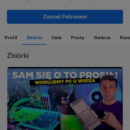
Zostań Patronem
Profil
Zbiórki
Cele
Posty
Galeria
Kom
Zbiórki
czas minął