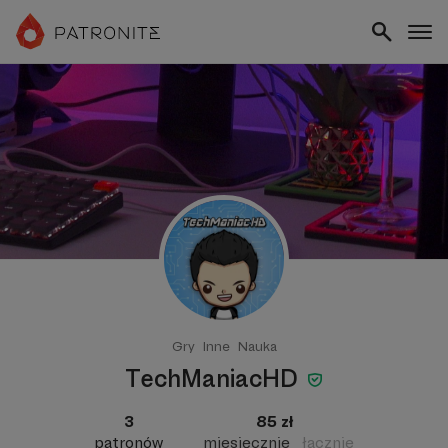
Gry
Inne
Nauka
TechManiacHD
3
85 zł
patronów
miesięcznie
łącznie