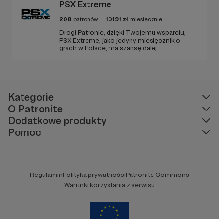
PSX Extreme
208
patronów
10191
zł
miesięcznie
Drogi Patronie, dzięki Twojemu wsparciu,
PSX Extreme, jako jedyny miesięcznik o
grach w Polsce, ma szansę dalej
funkcjonować i dostarczać niezmiennie
rzetelnych i wartościowych treści. I tak już od
1997 roku! Dziękujemy!
Kategorie
O Patronite
Dodatkowe produkty
Pomoc
Regulamin
Polityka prywatności
Patronite Commons
Warunki korzystania z serwisu