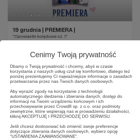
18.12.2023
Brak komentarzy
●
19 grudnia | PREMIERA |
"Opowiastki kolędowe cz. 1"
#wigilijnaopowieść
#opowiastkikolędowe
Cenimy Twoją prywatność
#bajkaświąteczna
+4
Dbamy o Twoją prywatność i chcemy, abyś w czasie
korzystania z naszych usług czuł się komfortowo, dlatego też
poniżej prezentujemy Ci najważniejsze informacje o zasadach
przetwarzania przez nas Twoich danych osobowych.
Aby wyrazić zgody na korzystanie z technologii
automatycznego śledzenia i zbierania danych, dostęp do
informacji na Twoim urządzeniu końcowym i ich
przechowywanie przez Crowd8 sp. z o.o. oraz podmioty
zewnętrzne, które wspierają nas w prowadzeniu działalności,
kliknij AKCEPTUJĘ I PRZECHODZĘ DO SERWISU.
Jeśli chcesz dostosować lub zmienić swoje preferencje
dotyczące zbierania danych osobowych, wybierz opcję
"USTAWIENIA ZAAWANSOWANE".