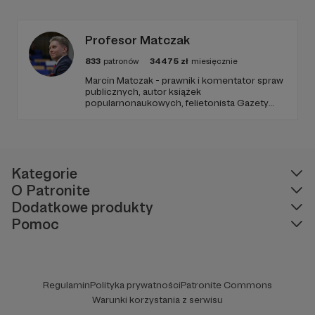
ziemi.
Profesor Matczak
833
patronów
34475
zł
miesięcznie
Marcin Matczak - prawnik i komentator spraw
publicznych, autor książek
popularnonaukowych, felietonista Gazety
Wyborczej, autor podkastów i filmów
edukacyjnych. Mówi jasno o prawie, filozofii i
języku. Promuje umiarkowanie w życiu
publicznym, walczy z plemiennością i
bańkami informacyjnymi.
Kategorie
O Patronite
Dodatkowe produkty
Pomoc
Regulamin
Polityka prywatności
Patronite Commons
Warunki korzystania z serwisu