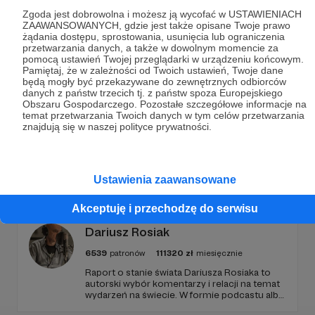
Dołącz do grona Patronów!
Zgoda jest dobrowolna i możesz ją wycofać w USTAWIENIACH
ZAAWANSOWANYCH, gdzie jest także opisane Twoje prawo
Wesprzyj działalność Autora
BAJKOWE PODDASZE
żądania dostępu, sprostowania, usunięcia lub ograniczenia
przetwarzania danych, a także w dowolnym momencie za
już teraz!
pomocą ustawień Twojej przeglądarki w urządzeniu końcowym.
Pamiętaj, że w zależności od Twoich ustawień, Twoje dane
będą mogły być przekazywane do zewnętrznych odbiorców
danych z państw trzecich tj. z państw spoza Europejskiego
Zostań Patronem
Obszaru Gospodarczego. Pozostałe szczegółowe informacje na
temat przetwarzania Twoich danych w tym celów przetwarzania
znajdują się w naszej polityce prywatności.
Promowani autorzy
Ustawienia zaawansowane
Akceptuję i przechodzę do serwisu
Dariusz Rosiak
6539
patronów
111320
zł
miesięcznie
Raport o stanie świata Dariusza Rosiaka to
autorski wybór komentarzy i relacji na temat
wydarzeń na świecie. W formie podcastu albo
programów na żywo z różnych miejsc na