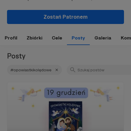
Zostań Patronem
Profil
Zbiórki
Cele
Posty
Galeria
Kom
Posty
#opowiastkikolędowe