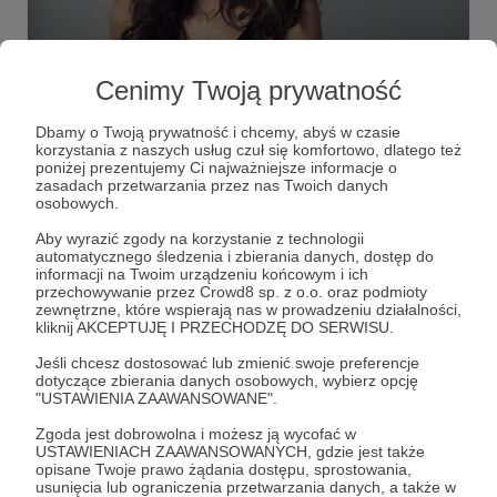
19.09.2023
Komentarze: 1
●
Cenimy Twoją prywatność
MĘCZENNICA (2019).
Tekst, który udostępniła sama Weronika Rosati jako
Dbamy o Twoją prywatność i chcemy, abyś w czasie
"ciekawy".
korzystania z naszych usług czuł się komfortowo, dlatego też
poniżej prezentujemy Ci najważniejsze informacje o
zasadach przetwarzania przez nas Twoich danych
Bartek Fetysz
Weronika Rosati
teksty archiwalne
osobowych.
Aby wyrazić zgody na korzystanie z technologii
automatycznego śledzenia i zbierania danych, dostęp do
informacji na Twoim urządzeniu końcowym i ich
przechowywanie przez Crowd8 sp. z o.o. oraz podmioty
zewnętrzne, które wspierają nas w prowadzeniu działalności,
kliknij AKCEPTUJĘ I PRZECHODZĘ DO SERWISU.
Jeśli chcesz dostosować lub zmienić swoje preferencje
dotyczące zbierania danych osobowych, wybierz opcję
"USTAWIENIA ZAAWANSOWANE".
Zgoda jest dobrowolna i możesz ją wycofać w
USTAWIENIACH ZAAWANSOWANYCH, gdzie jest także
opisane Twoje prawo żądania dostępu, sprostowania,
Dołącz do grona Patronów!
usunięcia lub ograniczenia przetwarzania danych, a także w