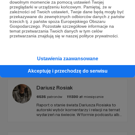
dowolnym momencie za pomocą ustawień Twojej
przeglądarki w urządzeniu końcowym. Pamiętaj, że w
Wesprzyj działalność Autora
Bartek Fetysz
już teraz!
zależności od Twoich ustawień, Twoje dane będą mogły być
przekazywane do zewnętrznych odbiorców danych z państw
trzecich tj. z państw spoza Europejskiego Obszaru
Gospodarczego. Pozostałe szczegółowe informacje na
Zostań Patronem
temat przetwarzania Twoich danych w tym celów
przetwarzania znajdują się w naszej polityce prywatności.
Ustawienia zaawansowane
Promowani autorzy
Akceptuję i przechodzę do serwisu
Dariusz Rosiak
6535
patronów
111330
zł
miesięcznie
Raport o stanie świata Dariusza Rosiaka to
autorski wybór komentarzy i relacji na temat
wydarzeń na świecie. W formie podcastu albo
programów na żywo z różnych miejsc na
ziemi.