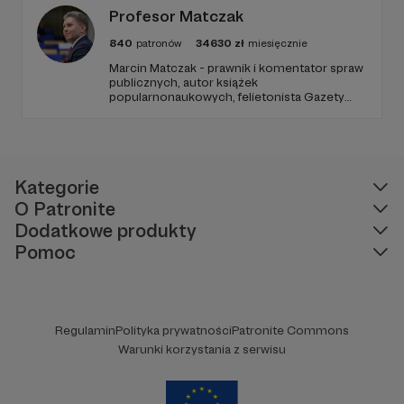
Profesor Matczak
840
patronów
34630
zł
miesięcznie
Marcin Matczak - prawnik i komentator spraw
publicznych, autor książek
popularnonaukowych, felietonista Gazety
Wyborczej, autor podkastów i filmów
edukacyjnych. Mówi jasno o prawie, filozofii i
języku. Promuje umiarkowanie w życiu
publicznym, walczy z plemiennością i
bańkami informacyjnymi.
Kategorie
O Patronite
Dodatkowe produkty
Pomoc
Regulamin
Polityka prywatności
Patronite Commons
Warunki korzystania z serwisu