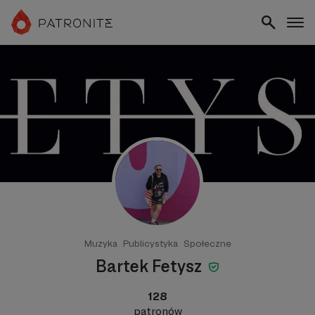
Muzyka
Publicystyka
Społeczne
Bartek Fetysz
128
patronów