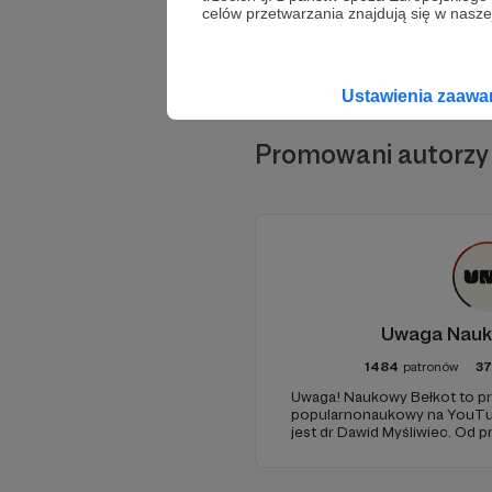
celów przetwarzania znajdują się w naszej
Ustawienia zaaw
Promowani autorzy
Uwaga Nauk
1484
patronów
3
Uwaga! Naukowy Bełkot to pr
popularnonaukowy na YouTub
jest dr Dawid Myśliwiec. Od p
popularyzacją wiedzy i walką