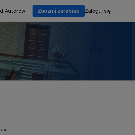
od Autorów
Zacznij zarabiać
Zaloguj się
znie