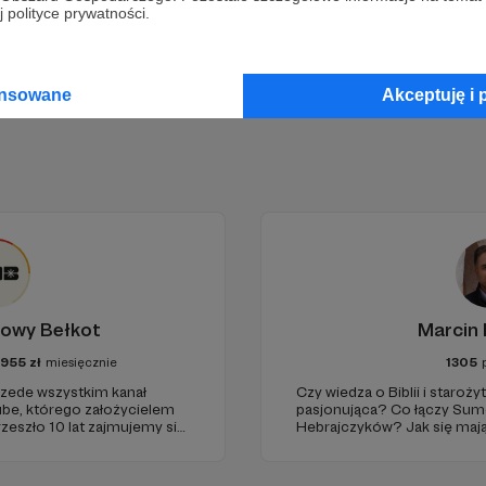
 polityce prywatności.
ansowane
Akceptuję i 
owy Bełkot
Marcin 
7955
zł
miesięcznie
1305
zede wszystkim kanał
Czy wiedza o Biblii i staro
e, którego założycielem
pasjonująca? Co łączy Sume
rzeszło 10 lat zajmujemy się
Hebrajczyków? Jak się maj
 z naukowymi fake newsami.