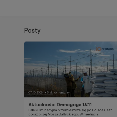
Posty
07.10.2024
Brak komentarzy
●
Aktualności Demagoga 1#11
Fala kulminacyjna przemieszcza się po Polsce i jest
coraz bliżej Morza Bałtyckiego. W mediach