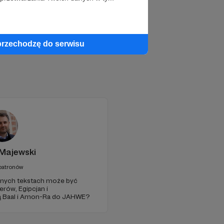
przechodzę do serwisu
Majewski
patronów
żytnych tekstach może być
rów, Egipcjan i
ą Baal i Amon-Ra do JAHWE?