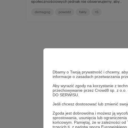
społecznościowych jednak nie obserwujemy, aby
poziom wykorzystania powodzi do dezinformacji
spadał. Pojawiają się kolejne nowe teorie na temat
demagog
powódź
fakty
+5
tego, kto wywołał powódź i kto na niej korzysta.
Przyjrzeliśmy się, jak media relacjonowały
wydarzenia podczas powodzi. Czy zawsze dbają o to,
żeby nie przyczyniać się do chaosu
informacyjnego? Z kolei w podcaście rozmowa o
dezinformacji w Afryce z Jędrzejem Czerepem.
Zapraszam do czytania i słuchania!
Dbamy o Twoją prywatność i chcemy, abyś 
informacje o zasadach przetwarzania pr
Aby wyrazić zgody na korzystanie z techn
przechowywanie przez Crowd8 sp. z o.o.
DO SERWISU.
Jeśli chcesz dostosować lub zmienić sw
Zgoda jest dobrowolna i możesz ją wyc
sprostowania, usunięcia lub ograniczeni
końcowym. Pamiętaj, że w zależności od
trzecich tj. z państw spoza Europejskie