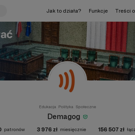
Jak to działa?
Funkcje
Treści 
Edukacja
Polityka
Społeczne
Demagog
0
3 976
zł
156 507
zł
patronów
miesięcznie
łąc