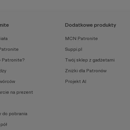
nite
Dodatkowe produkty
iała
MCN Patronite
Patronite
Suppi.pl
 Patronite?
Twój sklep z gadżetami
dzy
Zniżki dla Patronów
Twórców
Projekt AI
rcie na prezent
y do pobrania
spół