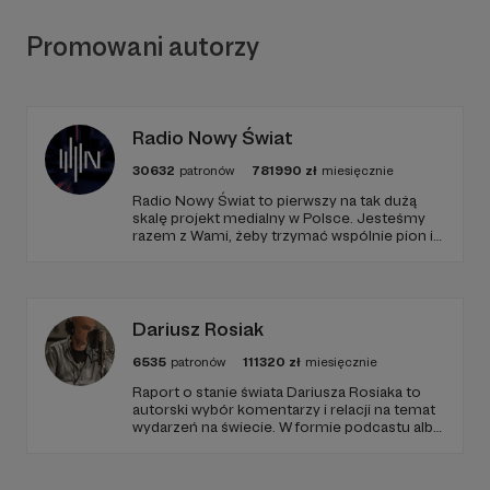
Promowani autorzy
Radio Nowy Świat
30632
patronów
781990
zł
miesięcznie
Radio Nowy Świat to pierwszy na tak dużą
skalę projekt medialny w Polsce. Jesteśmy
razem z Wami, żeby trzymać wspólnie pion i
poziom. Jeśli chcesz nam w tym pomóc -
zapraszamy, miejsca nie zabraknie. :)
Dariusz Rosiak
6535
patronów
111320
zł
miesięcznie
Raport o stanie świata Dariusza Rosiaka to
autorski wybór komentarzy i relacji na temat
wydarzeń na świecie. W formie podcastu albo
programów na żywo z różnych miejsc na
ziemi.