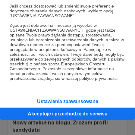
zrewitalizowanych
Jeśli chcesz dostosować lub zmienić swoje preferencje
Dużo zmian. 7 nowych artykułów. 39 artykułów
dotyczące zbierania danych osobowych, wybierz opcję
zrewitalizowanych
"USTAWIENIA ZAAWANSOWANE".
dobryhr
humanresources
rynekpracy
+4
Zgoda jest dobrowolna i możesz ją wycofać w
USTAWIENIACH ZAAWANSOWANYCH, gdzie jest także
opisane Twoje prawo żądania dostępu, sprostowania,
usunięcia lub ograniczenia przetwarzania danych, a także w
dowolnym momencie za pomocą ustawień Twojej
przeglądarki w urządzeniu końcowym. Pamiętaj, że w
zależności od Twoich ustawień, Twoje dane będą mogły być
przekazywane do zewnętrznych odbiorców danych z państw
trzecich tj. z państw spoza Europejskiego Obszaru
Gospodarczego. Pozostałe szczegółowe informacje na
temat przetwarzania Twoich danych w tym celów
przetwarzania znajdują się w naszej polityce prywatności.
Ustawienia zaawansowane
20.04.2024
Brak komentarzy
●
Akceptuję i przechodzę do serwisu
Nowy artykuł na blogu. Zrozum profil
kandydata