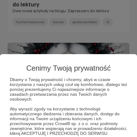
do lektury
Dwa nowe artykuły na blogu. Zapraszam do lektury
humanresources
biznes
społeczeństwo
+2
Cenimy Twoją prywatność
Dbamy o Twoją prywatność i chcemy, abyś w czasie
korzystania z naszych usług czuł się komfortowo, dlatego też
poniżej prezentujemy Ci najważniejsze informacje o
zasadach przetwarzania przez nas Twoich danych
osobowych.
Aby wyrazić zgody na korzystanie z technologii
04.07.2024
Brak komentarzy
●
automatycznego śledzenia i zbierania danych, dostęp do
informacji na Twoim urządzeniu końcowym i ich
Dużo zmian. Dużo pracy. 7 nowych
przechowywanie przez Crowd8 sp. z o.o. oraz podmioty
zewnętrzne, które wspierają nas w prowadzeniu działalności,
artykułów. 39 artykułów
kliknij AKCEPTUJĘ I PRZECHODZĘ DO SERWISU.