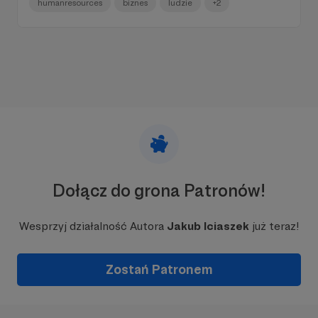
humanresources
biznes
ludzie
+2
Dołącz do grona Patronów!
Wesprzyj działalność Autora
Jakub Iciaszek
już teraz!
Zostań Patronem