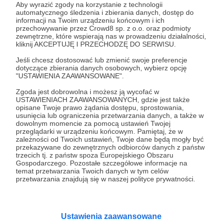
Aby wyrazić zgody na korzystanie z technologii
automatycznego śledzenia i zbierania danych, dostęp do
informacji na Twoim urządzeniu końcowym i ich
15.02.2023
Brak komentarzy
●
przechowywanie przez Crowd8 sp. z o.o. oraz podmioty
zewnętrzne, które wspierają nas w prowadzeniu działalności,
kliknij AKCEPTUJĘ I PRZECHODZĘ DO SERWISU.
Spacer z Palermo do Katanii - 2 część (nr
3/2023)
Jeśli chcesz dostosować lub zmienić swoje preferencje
To druga część pieszej podróży przez Sycylię (choć
dotyczące zbierania danych osobowych, wybierz opcję
czasem nas podwieźli i nie tam gdzie trzeba). Przepięknym
"USTAWIENIA ZAAWANSOWANE".
doświadczeniem było przeżycie godów danieli w Górach
Madońskich. Zaś maleńkie sycylijskie miasteczka
Zgoda jest dobrowolna i możesz ją wycofać w
poprzyklejane do górskich grzbietów są zupełnie innym
USTAWIENIACH ZAAWANSOWANYCH, gdzie jest także
#Sycylia
#Włochy
#wyprawy
+3
światem niż Palermo i Katania.
opisane Twoje prawo żądania dostępu, sprostowania,
usunięcia lub ograniczenia przetwarzania danych, a także w
dowolnym momencie za pomocą ustawień Twojej
przeglądarki w urządzeniu końcowym. Pamiętaj, że w
zależności od Twoich ustawień, Twoje dane będą mogły być
przekazywane do zewnętrznych odbiorców danych z państw
trzecich tj. z państw spoza Europejskiego Obszaru
Gospodarczego. Pozostałe szczegółowe informacje na
temat przetwarzania Twoich danych w tym celów
przetwarzania znajdują się w naszej polityce prywatności.
Ustawienia zaawansowane