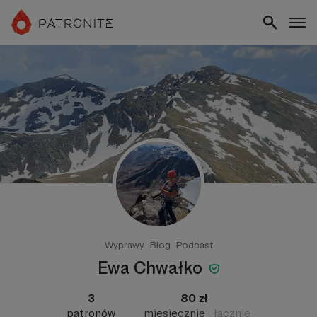
Wyprawy
Blog
Podcast
Ewa Chwałko
3
80 zł
patronów
miesięcznie
łącznie