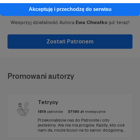
Dołącz do grona Patronów!
Akceptuję i przechodzę do serwisu
Wesprzyj działalność Autora
Ewa Chwałko
już teraz!
Zostań Patronem
Promowani autorzy
Tetrycy
1819
patronów
37190
zł
miesięcznie
Przekonaliście nas do Patronite i oto
jesteśmy. Ale nie ma progów. Każdy, kto coś
nam da, może liczyć na to samo: dozgonną
wdzięczność i miejsce na przewijanym pasku
sponsorskim w piątkowych odcinkach.