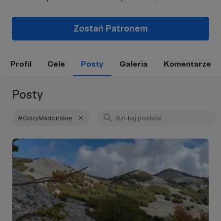
Zostań Patronem
Profil
Cele
Posty
Galeria
Komentarze
Posty
#GóryMadońskie