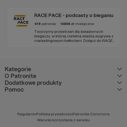
Zmienimy to, jeśli uznacie, że mamy zmienić.
RACE PACE - podcasty o bieganiu
419
patronów
13836
zł
miesięcznie
Tworzymy przestrzeń dla świadomych
biegaczy, w której rzetelna wiedza wygrywa z
marketingowym bełkotem. Dołącz do RACE
PACE i wspieraj niezależne dziennikarstwo
sportowe, relacje z najważniejszych festiwali
biegowych oraz rozwój narzędzi tworzonych
z pasji do sportu.
Kategorie
O Patronite
Dodatkowe produkty
Pomoc
Regulamin
Polityka prywatności
Patronite Commons
Warunki korzystania z serwisu