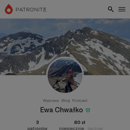
Wyprawy
Blog
Podcast
Ewa Chwałko
3
80 zł
patronów
miesięcznie
łącznie