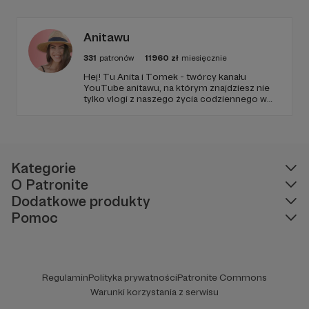
Anitawu
331
patronów
11960
zł
miesięcznie
Hej! Tu Anita i Tomek - twórcy kanału
YouTube anitawu, na którym znajdziesz nie
tylko vlogi z naszego życia codziennego w
USA, ale również różne ciekawostki,
inspiracje do podróży i masę dobrego
humoru! Zapraszamy Cię do zapoznania się z
naszą działalnością i do wsparcia naszej
twórczości!
Kategorie
O Patronite
Dodatkowe produkty
Pomoc
Regulamin
Polityka prywatności
Patronite Commons
Warunki korzystania z serwisu