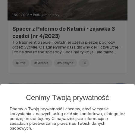
18.02.2023
Brak komentarzy
●
Spacer z Palermo do Katanii - zajawka 3
części (nr 4/2023)
To fragment trzeciej i ostatniej części pieszej podróży
przez Sycylię. Osiągnęłyśmy nasz główny cel - czyli Etnę -
i to na dwa różne sposoby. Lecz nie tylko ją - ale także
Parco dei Nebrodi, Katanię, Messynę i kilka innych
ciekawych miejsc.
#Etna
#Katania
#Messyna
+6
Cenimy Twoją prywatność
Dbamy o Twoją prywatność i chcemy, abyś w czasie
korzystania z naszych usług czuł się komfortowo, dlatego też
poniżej prezentujemy Ci najważniejsze informacje o
zasadach przetwarzania przez nas Twoich danych
osobowych.