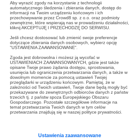
Aby wyrazić zgody na korzystanie z technologii
automatycznego śledzenia i zbierania danych, dostęp do
informacji na Twoim urządzeniu końcowym i ich
18.02.2023
Brak komentarzy
●
przechowywanie przez Crowd8 sp. z o.o. oraz podmioty
zewnętrzne, które wspierają nas w prowadzeniu działalności,
kliknij AKCEPTUJĘ I PRZECHODZĘ DO SERWISU.
Spacer z Palermo do Katanii - 3 część (nr
4/2023)
Jeśli chcesz dostosować lub zmienić swoje preferencje
Ona była naszym celem, wisienką na torcie i nagrodą za tę
dotyczące zbierania danych osobowych, wybierz opcję
długą trasę po sycylijskich bezdrożach. Mamma Etna - tak
"USTAWIENIA ZAAWANSOWANE".
mówią Sycylijczycy o swoim wulkanie. To najwyższy i
największy w Europie - ok. 3357 m n.p.m. To również
Zgoda jest dobrowolna i możesz ją wycofać w
jeden z najbardziej aktywnych na świecie. Owszem,
USTAWIENIACH ZAAWANSOWANYCH, gdzie jest także
#Etna
#wulkan
#Sycylia
+6
czerwonym szlakiem można przejść samodzielnie od
opisane Twoje prawo żądania dostępu, sprostowania,
północy na południe, lecz trzeba uważać i trzymać się
usunięcia lub ograniczenia przetwarzania danych, a także w
ścieżki po skale, nie wolno chodzić po osadzie, który
dowolnym momencie za pomocą ustawień Twojej
mógłby zapaść się po ciężarem człowieka...
przeglądarki w urządzeniu końcowym. Pamiętaj, że w
zależności od Twoich ustawień, Twoje dane będą mogły być
przekazywane do zewnętrznych odbiorców danych z państw
trzecich tj. z państw spoza Europejskiego Obszaru
Gospodarczego. Pozostałe szczegółowe informacje na
temat przetwarzania Twoich danych w tym celów
przetwarzania znajdują się w naszej polityce prywatności.
Ustawienia zaawansowane