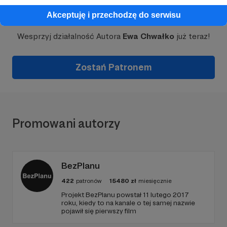
Dołącz do grona Patronów!
Akceptuję i przechodzę do serwisu
Wesprzyj działalność Autora
Ewa Chwałko
już teraz!
Zostań Patronem
Promowani autorzy
BezPlanu
422
patronów
15480
zł
miesięcznie
Projekt BezPlanu powstał 11 lutego 2017
roku, kiedy to na kanale o tej samej nazwie
pojawił się pierwszy film