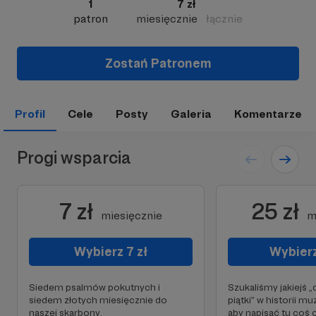
1
7 zł
patron
miesięcznie
łącznie
Zostań Patronem
Profil
Cele
Posty
Galeria
Komentarze
Progi wsparcia
7 zł
25 zł
miesięcznie
m
Wybierz 7 zł
Wybierz
Siedem psalmów pokutnych i
Szukaliśmy jakiejś 
siedem złotych miesięcznie do
piątki” w historii muz
naszej skarbony.
aby napisać tu coś 