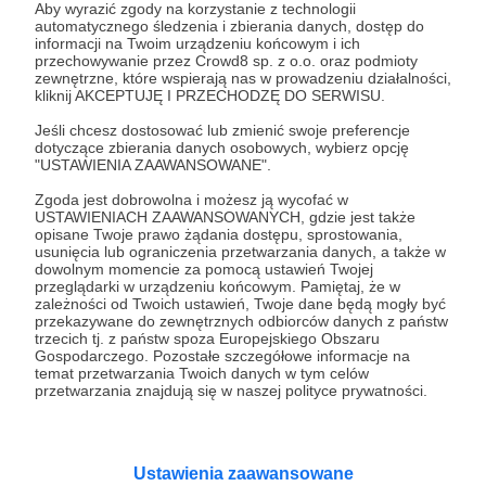
Aby wyrazić zgody na korzystanie z technologii
automatycznego śledzenia i zbierania danych, dostęp do
informacji na Twoim urządzeniu końcowym i ich
przechowywanie przez Crowd8 sp. z o.o. oraz podmioty
Rozwiń opis
zewnętrzne, które wspierają nas w prowadzeniu działalności,
kliknij AKCEPTUJĘ I PRZECHODZĘ DO SERWISU.
Jeśli chcesz dostosować lub zmienić swoje preferencje
dotyczące zbierania danych osobowych, wybierz opcję
Cele
"USTAWIENIA ZAAWANSOWANE".
Zgoda jest dobrowolna i możesz ją wycofać w
USTAWIENIACH ZAAWANSOWANYCH, gdzie jest także
opisane Twoje prawo żądania dostępu, sprostowania,
Obecnie podstawowym polem działania Fundacji
Fundamenty
Bieżąca działaln
usunięcia lub ograniczenia przetwarzania danych, a także w
jest Schola Cantorum Beati Vladislai. To męski
(liturgiczna, arty
dowolnym momencie za pomocą ustawień Twojej
500 zł
493 zł
zespół muzyczny założony w 2018 roku. Skupia on
przeglądarki w urządzeniu końcowym. Pamiętaj, że w
popularyzatorska
miesięcznie
brakuje
zależności od Twoich ustawień, Twoje dane będą mogły być
młodych mężczyzn pasjonujących się chorałem
przekazywane do zewnętrznych odbiorców danych z państw
2 000 zł
1 993
gregoriańskim, polskimi pieśniami nabożnymi oraz
trzecich tj. z państw spoza Europejskiego Obszaru
miesięcznie
brakuj
1%
tradycją liturgiczną Kościoła. Schola zarówno
Gospodarczego. Pozostałe szczegółowe informacje na
temat przetwarzania Twoich danych w tym celów
pełni posługę liturgiczną, jak i prowadzi
Fundacja, tak jak dom, potrzebuje
przetwarzania znajdują się w naszej polityce prywatności.
0%
działalność popularyzacyjną - organizuje
fundamentów, dzięki którym może
koncerty, działa w mediach społecznościowych i
funkcjonować. Już podstawowa
Mówi się, że muzyka
działalność wiąże się z kosztami
publikuje nagrania na Youtubie, itd.
obyczaje. Uważamy,
finansowymi: m. in. utrzymujemy
tradycyjna muzyka s
Ustawienia zaawansowane
stronę internetową i komunikujemy