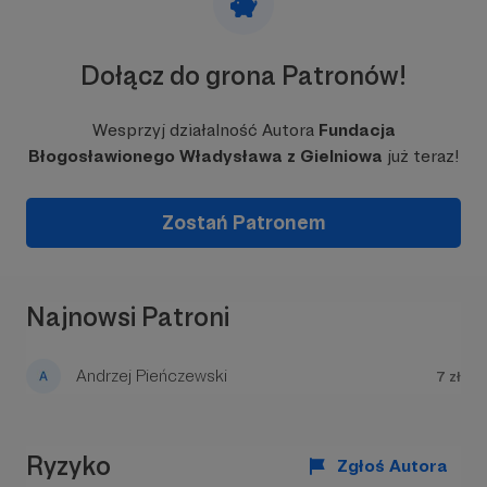
Strona internetowa Scholae Cantorum Beati
Vladislai:
https://schola.fundacjawladyslawa.pl/
Dołącz do grona Patronów!
Strona Scholae na
facebooku:
https://www.facebook.com/scholacbv
Wesprzyj działalność Autora
Fundacja
Błogosławionego Władysława z Gielniowa
już teraz!
Zostań Patronem
Najnowsi Patroni
Andrzej Pieńczewski
7 zł
Ryzyko
Zgłoś Autora