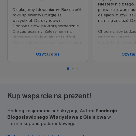
Niestety nic z tego
Dziękujemy i doceniamy! Raz na pół
pierwsza „dwudziest
roku śpiewamy Liturgię za
dziejach muzyki sakr
wszystkich Darczyńców i
nam się znaleźć. Dz
Dobrodziejów, na którą serdecznie
Cię zapraszamy. Zależy nam na
Chcemy, aby Ludzie,
utrzymywaniu kontaktu z Ludźmi,
ważne są chrześcija
którzy zdecydowali się razem z nami
naszej kultury, mogli
tworzyć społeczność osób
komunikować się mi
wrażliwych na chrześcijańską kulturę
także dawać nam rad
Czytaj opis
Czytaj
i sztukę. Jeśli chcesz, wpisz się na
dzięki temu realnie
listę korespondencyjną dla
realizację naszej wsp
Darczyńców. Będzie nam bardzo
Dlatego też, oprócz
miło!
poprzedniego prog
Cię na specjalną g
na Facebooku. Będ
porozmawiać w niej
Kup wsparcie na prezent!
działalność Fundacj
cały świat się o niej
tam również ciekawe
Podaruj znajomemu subskrypcję Autora
Fundacja
Błogosławionego Władysława z Gielniowa
w
formie kuponu podarunkowego.