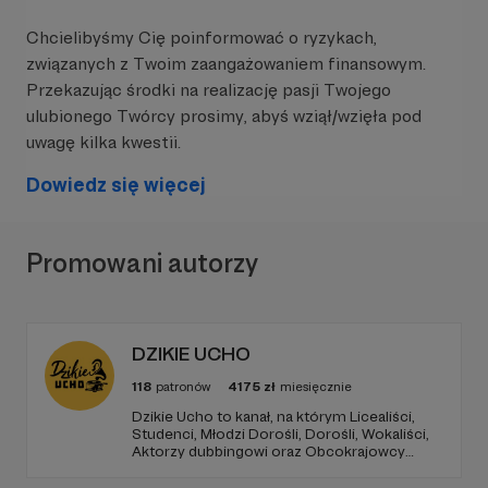
Chcielibyśmy Cię poinformować o ryzykach,
związanych z Twoim zaangażowaniem finansowym.
Przekazując środki na realizację pasji Twojego
ulubionego Twórcy prosimy, abyś wziął/wzięła pod
uwagę kilka kwestii.
Dowiedz się więcej
Promowani autorzy
DZIKIE UCHO
118
patronów
4175
zł
miesięcznie
Dzikie Ucho to kanał, na którym Licealiści,
Studenci, Młodzi Dorośli, Dorośli, Wokaliści,
Aktorzy dubbingowi oraz Obcokrajowcy
mierzą się w zadaniach związanych z kulturą
popularną. Haba!