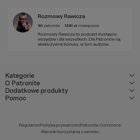
Rozmowy Rawicza
30
patronów
1281
zł
miesięcznie
Rozmowy Rawicza to podcast dostępny
wszędzie i dla wszystkich. Dla Patronów są
ekskluzywne bonusy, w tym audycje
Pirackiego Radia PIORUN, tajna playlista,
zamknięta Grupa na FB, płyty, książki i inne
fanty. Zachęcam do sprawdzenia.
Kategorie
O Patronite
Dodatkowe produkty
Pomoc
Regulamin
Polityka prywatności
Patronite Commons
Warunki korzystania z serwisu