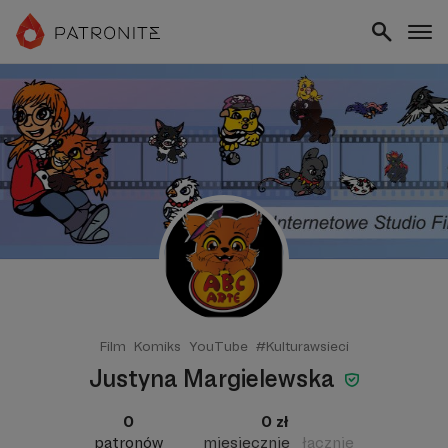
Film
Komiks
YouTube
#Kulturawsieci
Justyna Margielewska
0
0 zł
patronów
miesięcznie
łącznie