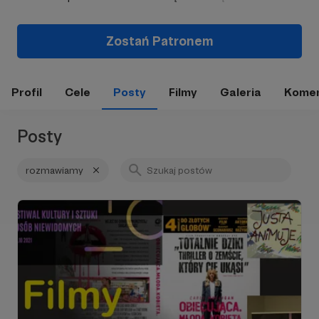
Zostań Patronem
Profil
Cele
Posty
Filmy
Galeria
Komen
Posty
rozmawiamy