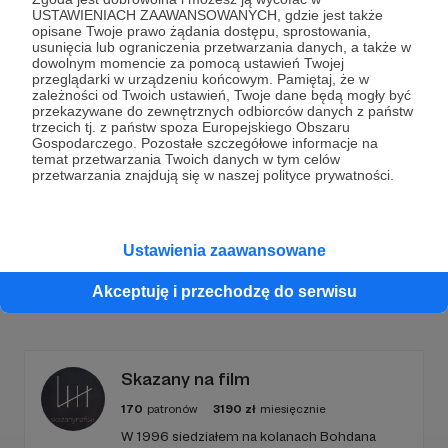
USTAWIENIACH ZAAWANSOWANYCH, gdzie jest także
opisane Twoje prawo żądania dostępu, sprostowania,
Dołącz do grona Patronów!
usunięcia lub ograniczenia przetwarzania danych, a także w
dowolnym momencie za pomocą ustawień Twojej
przeglądarki w urządzeniu końcowym. Pamiętaj, że w
zależności od Twoich ustawień, Twoje dane będą mogły być
Wesprzyj działalność Autora
Justyna Margielewska
przekazywane do zewnętrznych odbiorców danych z państw
już teraz!
trzecich tj. z państw spoza Europejskiego Obszaru
Gospodarczego. Pozostałe szczegółowe informacje na
temat przetwarzania Twoich danych w tym celów
przetwarzania znajdują się w naszej polityce prywatności.
Zostań Patronem
Ustawienia zaawansowane
Promowani autorzy
Akceptuję i przechodzę do serwisu
Skazany na film
170
patronów
3190
zł
miesięcznie
W 1996 siedziałem na kolanach Bohdana