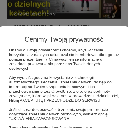
02.11.2021
Brak komentarzy
●
JUSTA ANIMUJE odc. # 102 / Filmy o
dzielnych kobietach... I co ma jabłko
Cenimy Twoją prywatność
wspólnego z pamięcią?
W tym odcinku będziemy rozmawiali o filmach,
Dbamy o Twoją prywatność i chcemy, abyś w czasie
zaproponowanych przez Anitę Piotrowską. Będzie coś o
korzystania z naszych usług czuł się komfortowo, dlatego też
związku dwojga starszych dam, potem nieco o epidemii
poniżej prezentujemy Ci najważniejsze informacje o
niepamięci i wtedy pojawi się pełno skojarzeń z jabłkiem, a
zasadach przetwarzania przez nas Twoich danych
na deser... zabójcza piękność, która tylko udawała
film
festiwal
Płock
+3
osobowych.
bezbronną... Obiecujące kino o kobietach lub tworzone
przez kobiety!
Aby wyrazić zgody na korzystanie z technologii
automatycznego śledzenia i zbierania danych, dostęp do
informacji na Twoim urządzeniu końcowym i ich
przechowywanie przez Crowd8 sp. z o.o. oraz podmioty
zewnętrzne, które wspierają nas w prowadzeniu działalności,
kliknij AKCEPTUJĘ I PRZECHODZĘ DO SERWISU.
Jeśli chcesz dostosować lub zmienić swoje preferencje
dotyczące zbierania danych osobowych, wybierz opcję
"USTAWIENIA ZAAWANSOWANE".
Zgoda jest dobrowolna i możesz ją wycofać w