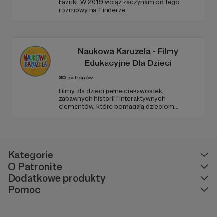
Łazuki. W 2019 wciąż zaczynam od tego
rozmowy na Tinderze.
Naukowa Karuzela - Filmy
Edukacyjne Dla Dzieci
30
patronów
Filmy dla dzieci pełne ciekawostek,
zabawnych historii i interaktywnych
elementów, które pomagają dzieciom
rozwijać ciekawość świata, umiejętności
logicznego myślenia oraz zdolności
rozwiązywania problemów. W każdym
odcinku stawiamy na wartościową edukację
podaną w przystępny i angażujący sposób.
Kategorie
O Patronite
Dodatkowe produkty
Pomoc