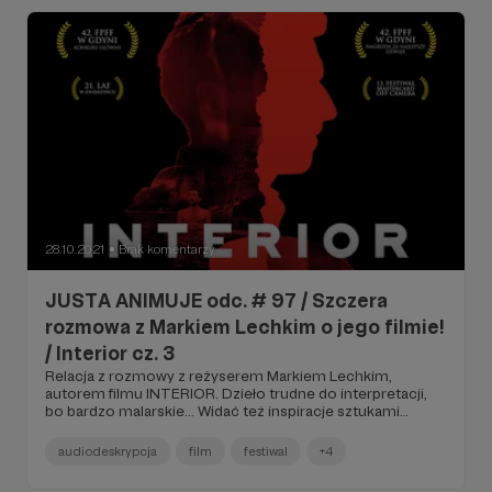
28.10.2021
Brak komentarzy
●
JUSTA ANIMUJE odc. # 97 / Szczera
rozmowa z Markiem Lechkim o jego filmie!
/ Interior cz. 3
Relacja z rozmowy z reżyserem Markiem Lechkim,
autorem filmu INTERIOR. Dzieło trudne do interpretacji,
bo bardzo malarskie... Widać też inspiracje sztukami
teatralnymi, jest troszkę symboli i zmuszenie widza do
refleksji. To jeden z tych filmów, że miejscami trudno
audiodeskrypcja
film
festiwal
+4
zrozumieć...