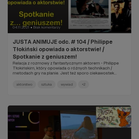
04.11.2021
Brak komentarzy
●
JUSTA ANIMUJE odc. # 104 / Philippe
Tłokiński opowiada o aktorstwie! /
Spotkanie z geniuszem!
Relacja z rozmowy z fantastycznym aktorem - Philippe
Tłokińskim, który opowiada o różnych technikach /
metodach gry na planie. Jest też sporo ciekawostek
dotyczących pracy kamery... Film obowiązkowy dla
miłośników kina, jak i dla przyszłych adeptów sztuki
aktorstwo
sztuka
wywiad
+2
aktorskiej.