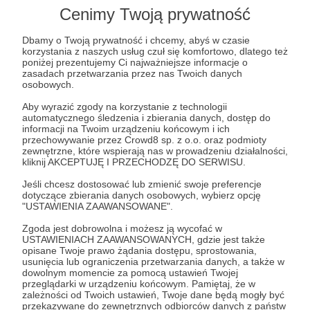
Cenimy Twoją prywatność
Dbamy o Twoją prywatność i chcemy, abyś w czasie
korzystania z naszych usług czuł się komfortowo, dlatego też
poniżej prezentujemy Ci najważniejsze informacje o
zasadach przetwarzania przez nas Twoich danych
osobowych.
Aby wyrazić zgody na korzystanie z technologii
29.10.2021
Brak komentarzy
automatycznego śledzenia i zbierania danych, dostęp do
●
informacji na Twoim urządzeniu końcowym i ich
przechowywanie przez Crowd8 sp. z o.o. oraz podmioty
JUSTA ANIMUJE odc. # 100 / Ciekawe
zewnętrzne, które wspierają nas w prowadzeniu działalności,
kliknij AKCEPTUJĘ I PRZECHODZĘ DO SERWISU.
chwile na festiwalu! / Koncerty, rozmowy
o filmach i inne...
Jeśli chcesz dostosować lub zmienić swoje preferencje
dotyczące zbierania danych osobowych, wybierz opcję
Po emisji tego odcinka, nie będzie, już tak jak dawniej, to
"USTAWIENIA ZAAWANSOWANE".
znaczy... od tej pory mamy 3 cyfry w tytule! W tym filmie -
totalny miks! Piosenki, dyskusje o filmach, opowieści
Zgoda jest dobrowolna i możesz ją wycofać w
krytyków filmowych, a nawet spotkanie z książką.
USTAWIENIACH ZAAWANSOWANYCH, gdzie jest także
Zaczniemy od ballady, a skończymy na mocnych,
filmujemy
Płock
audiodeskrypcja
+3
opisane Twoje prawo żądania dostępu, sprostowania,
metalowych brzmieniach...
usunięcia lub ograniczenia przetwarzania danych, a także w
dowolnym momencie za pomocą ustawień Twojej
przeglądarki w urządzeniu końcowym. Pamiętaj, że w
zależności od Twoich ustawień, Twoje dane będą mogły być
przekazywane do zewnętrznych odbiorców danych z państw