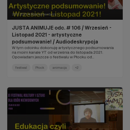
23.11.2021
Brak komentarzy
●
JUSTA ANIMUJE odc. # 106 / Wrzesień -
Listopad 2021 - artystyczne
podsumowanie! / Audiodeskrypcja
W tym odcinku dokonuję artystycznego podsumowania
na moim kanale YT od września do listopada 2021.
Opowiadam jeszcze o festiwalu w Płocku od
Stowarzyszenie "De Facto", a także wspominam o
projektach Fundacja Wygrajmy Razem z Dąbrowy
festiwal
Płock
animacja
+2
Górniczej. Wyjaśniam dlaczego warto wspierać
organizacje pozarządowe działające w kulturze i
aktywizujące zawodowo artystów z
niepełnosprawnościami...