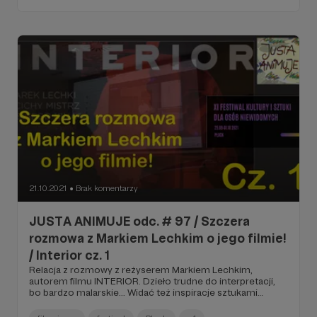
wnikliwsze recenzje! Tym się może poszczycić widownia
na XI Festiwalu Kultury i Sztuki w Płocku...
21.10.2021
Brak komentarzy
●
JUSTA ANIMUJE odc. # 97 / Szczera
rozmowa z Markiem Lechkim o jego filmie!
/ Interior cz. 1
Relacja z rozmowy z reżyserem Markiem Lechkim,
autorem filmu INTERIOR. Dzieło trudne do interpretacji,
bo bardzo malarskie... Widać też inspiracje sztukami
teatralnymi, jest troszkę symboli i zmuszenie widza do
refleksji. To jeden z tych filmów, że miejscami trudno