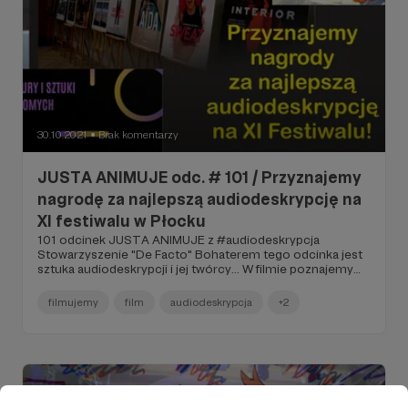
30.10.2021
Brak komentarzy
●
JUSTA ANIMUJE odc. # 101 / Przyznajemy
nagrodę za najlepszą audiodeskrypcję na
XI festiwalu w Płocku
101 odcinek JUSTA ANIMUJE z #audiodeskrypcja
Stowarzyszenie "De Facto" Bohaterem tego odcinka jest
sztuka audiodeskrypcji i jej twórcy... W filmie poznajemy
laureatów 3 statuetek za najlepsze skrypty, ale także
podani są autorzy nie nagradzanych AD... Możecie
filmujemy
film
audiodeskrypcja
+2
dowiedzieć się kto tworzy te teksty, co jest trudne w ich
pisaniu i jak odbierane są one przez odbiorców filmów.
Mega inspirujący temat filmowy...