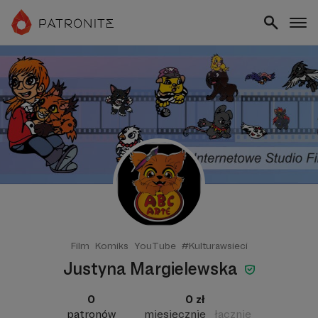
Film
Komiks
YouTube
#Kulturawsieci
Justyna Margielewska
0
0 zł
patronów
miesięcznie
łącznie