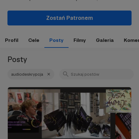
Zostań Patronem
Profil
Cele
Posty
Filmy
Galeria
Komen
Posty
audiodeskrypcja