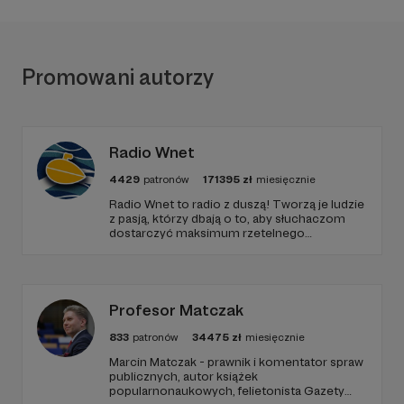
Promowani autorzy
Radio Wnet
4429
patronów
171395
zł
miesięcznie
Radio Wnet to radio z duszą! Tworzą je ludzie
z pasją, którzy dbają o to, aby słuchaczom
dostarczyć maksimum rzetelnego
dziennikarstwa. A mogą to robić, ponieważ
Radio Wnet jest w pełni niezależne i… wolne!
Zachowanie tej właśnie wolności zależy dziś
od Twojego wsparcia!
Profesor Matczak
833
patronów
34475
zł
miesięcznie
Marcin Matczak - prawnik i komentator spraw
publicznych, autor książek
popularnonaukowych, felietonista Gazety