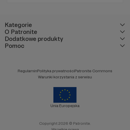
Wyborczej, autor podkastów i filmów
edukacyjnych. Mówi jasno o prawie, filozofii i
języku. Promuje umiarkowanie w życiu
publicznym, walczy z plemiennością i
bańkami informacyjnymi.
Kategorie
O Patronite
Dodatkowe produkty
Pomoc
Regulamin
Polityka prywatności
Patronite Commons
Warunki korzystania z serwisu
Unia Europejska
Copyright 2026 © Patronite.
Wszelkie prawa