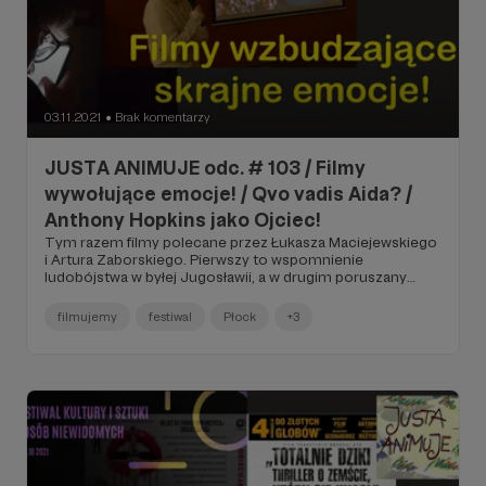
03.11.2021
Brak komentarzy
●
JUSTA ANIMUJE odc. # 103 / Filmy
wywołujące emocje! / Qvo vadis Aida? /
Anthony Hopkins jako Ojciec!
Tym razem filmy polecane przez Łukasza Maciejewskiego
i Artura Zaborskiego. Pierwszy to wspomnienie
ludobójstwa w byłej Jugosławii, a w drugim poruszany
problem choroby Alzheimera... W filmie podano
ciekawostki związane z tymi produkcjami. Te tytuły
filmujemy
festiwal
Płock
+3
wywołują skrajne emocje!