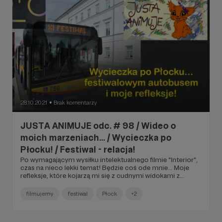
28.10.2021
Brak komentarzy
●
JUSTA ANIMUJE odc. # 98 / Wideo o
moich marzeniach... / Wycieczka po
Płocku! / Festiwal - relacja!
Po wymagającym wysiłku intelektualnego filmie "Interior",
czas na nieco lekki temat! Będzie coś ode mnie... Moje
refleksje, które kojarzą mi się z cudnymi widokami z
Płocka.
filmujemy
festiwal
Płock
+2