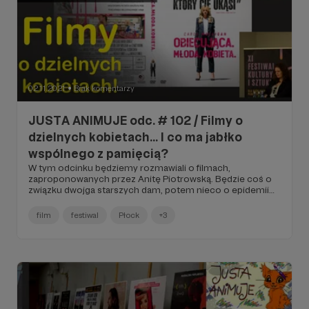
02.11.2021
Brak komentarzy
●
JUSTA ANIMUJE odc. # 102 / Filmy o
dzielnych kobietach... I co ma jabłko
wspólnego z pamięcią?
W tym odcinku będziemy rozmawiali o filmach,
zaproponowanych przez Anitę Piotrowską. Będzie coś o
związku dwojga starszych dam, potem nieco o epidemii
niepamięci i wtedy pojawi się pełno skojarzeń z jabłkiem, a
na deser... zabójcza piękność, która tylko udawała
film
festiwal
Płock
+3
bezbronną... Obiecujące kino o kobietach lub tworzone
przez kobiety!