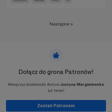
filmujemy
festiwal
Płock
+4
zrozumieć... Tym bardziej wymagający film, tym
wnikliwsze recenzje! Tym się może poszczycić widownia
na XI Festiwalu Kultury i Sztuki w Płocku...
Następne »
Dołącz do grona Patronów!
Wesprzyj działalność Autora
Justyna Margielewska
już teraz!
Zostań Patronem