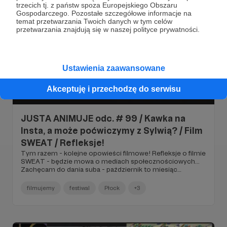
trzecich tj. z państw spoza Europejskiego Obszaru
Gospodarczego. Pozostałe szczegółowe informacje na
temat przetwarzania Twoich danych w tym celów
przetwarzania znajdują się w naszej polityce prywatności.
Ustawienia zaawansowane
Akceptuję i przechodzę do serwisu
29.10.2021
Brak komentarzy
●
JUSTA ANIMUJE odc. # 99 / Kawka na
Insta, a może poćwiczymy z Sylwią? / Film
SWEAT / Refleksje!
Tym razem - kolejne opowieści filmowe! Refleksje o filmie
SWEAT - będzie mowa o mediach społecznościowych...
Zachęcam do dania suba - październik to miesiąc
dobrego kina na moim kanale projektjusty :)
filmujemy
festiwal
Płock
+3