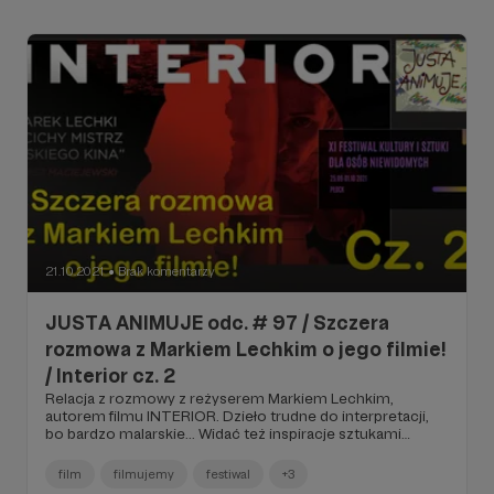
21.10.2021
Brak komentarzy
●
JUSTA ANIMUJE odc. # 97 / Szczera
rozmowa z Markiem Lechkim o jego filmie!
/ Interior cz. 2
Relacja z rozmowy z reżyserem Markiem Lechkim,
autorem filmu INTERIOR. Dzieło trudne do interpretacji,
bo bardzo malarskie... Widać też inspiracje sztukami
teatralnymi, jest troszkę symboli i zmuszenie widza do
refleksji. To jeden z tych filmów, że miejscami trudno
film
filmujemy
festiwal
+3
zrozumieć... Tym bardziej wymagający film, tym