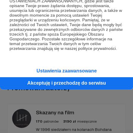
USTAWIENIACH ZAAWANSOWANYCH, gdzie jest także
opisane Twoje prawo żądania dostępu, sprostowania,
usunięcia lub ograniczenia przetwarzania danych, a także w
Dołącz do grona Patronów!
dowolnym momencie za pomocą ustawień Twojej
przeglądarki w urządzeniu końcowym. Pamiętaj, że w
zależności od Twoich ustawień, Twoje dane będą mogły być
Wesprzyj działalność Autora
Justyna Margielewska
przekazywane do zewnętrznych odbiorców danych z państw
trzecich tj. z państw spoza Europejskiego Obszaru
już teraz!
Gospodarczego. Pozostałe szczegółowe informacje na
temat przetwarzania Twoich danych w tym celów
przetwarzania znajdują się w naszej polityce prywatności.
Zostań Patronem
Ustawienia zaawansowane
Akceptuję i przechodzę do serwisu
Promowani autorzy
Skazany na film
170
patronów
3190
zł
miesięcznie
W 1996 siedziałem na kolanach Bohdana