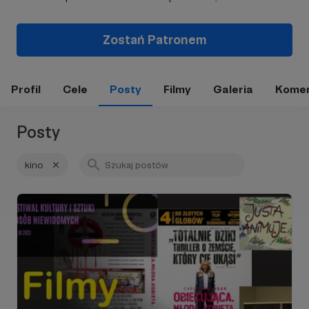
Zostań Patronem
Profil
Cele
Posty
Filmy
Galeria
Komen
Posty
kino