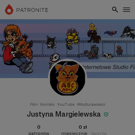
Film
Komiks
YouTube
#Kulturawsieci
Justyna Margielewska
0
0 zł
patronów
miesięcznie
łącznie