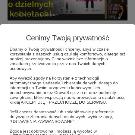
02.11.2021
Brak komentarzy
●
JUSTA ANIMUJE odc. # 102 / Filmy o
dzielnych kobietach... I co ma jabłko
Cenimy Twoją prywatność
wspólnego z pamięcią?
Dbamy o Twoją prywatność i chcemy, abyś w czasie
W tym odcinku będziemy rozmawiali o filmach,
korzystania z naszych usług czuł się komfortowo, dlatego też
zaproponowanych przez Anitę Piotrowską. Będzie coś o
poniżej prezentujemy Ci najważniejsze informacje o
związku dwojga starszych dam, potem nieco o epidemii
zasadach przetwarzania przez nas Twoich danych
niepamięci i wtedy pojawi się pełno skojarzeń z jabłkiem, a
osobowych.
na deser... zabójcza piękność, która tylko udawała
film
festiwal
Płock
+3
bezbronną... Obiecujące kino o kobietach lub tworzone
Aby wyrazić zgody na korzystanie z technologii
przez kobiety!
automatycznego śledzenia i zbierania danych, dostęp do
informacji na Twoim urządzeniu końcowym i ich
przechowywanie przez Crowd8 sp. z o.o. oraz podmioty
zewnętrzne, które wspierają nas w prowadzeniu działalności,
kliknij AKCEPTUJĘ I PRZECHODZĘ DO SERWISU.
Jeśli chcesz dostosować lub zmienić swoje preferencje
dotyczące zbierania danych osobowych, wybierz opcję
"USTAWIENIA ZAAWANSOWANE".
Zgoda jest dobrowolna i możesz ją wycofać w