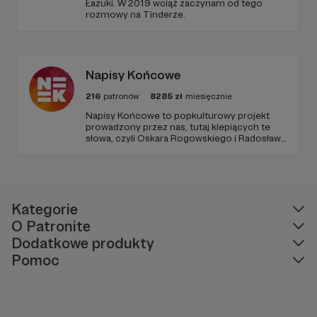
Łazuki. W 2019 wciąż zaczynam od tego
rozmowy na Tinderze.
Napisy Końcowe
216
patronów
8285
zł
miesięcznie
Napisy Końcowe to popkulturowy projekt
prowadzony przez nas, tutaj klepiących te
słowa, czyli Oskara Rogowskiego i Radosława
Pisulę, na który składają się kanał Youtube
oraz podcastowe wersje materiałów na
rożnych platformach.
Kategorie
O Patronite
Dodatkowe produkty
Pomoc