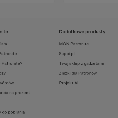
!
skuteczniej pokazywać polską
rynek komiksowy. Wiel
nite
Dodatkowe produkty
iała
MCN Patronite
Patronite
Suppi.pl
 Patronite?
Twój sklep z gadżetami
dzy
Zniżki dla Patronów
Twórców
Projekt AI
rcie na prezent
y do pobrania