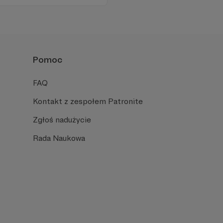
 historię i rozwijać polski
kie dzięki :) !
Pomoc
FAQ
Kontakt z zespołem Patronite
Zgłoś nadużycie
Rada Naukowa