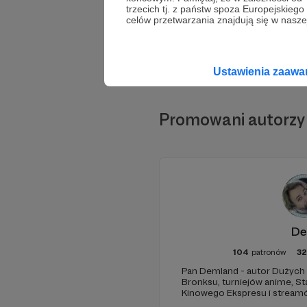
trzecich tj. z państw spoza Europejskie
celów przetwarzania znajdują się w naszej
Ustawienia zaaw
Promowani autorzy
D
104
patronów
3
Pan Demland - autor Dużych I
Bronksu, turniejów anime, St
Kinowego Ekspresu i streamów na
mojego Patronite, żeby czytać