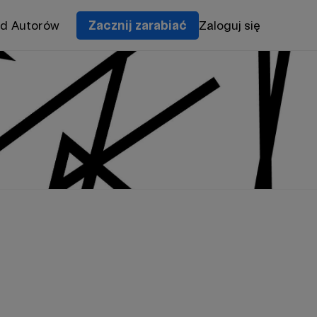
od Autorów
Zacznij zarabiać
Zaloguj się