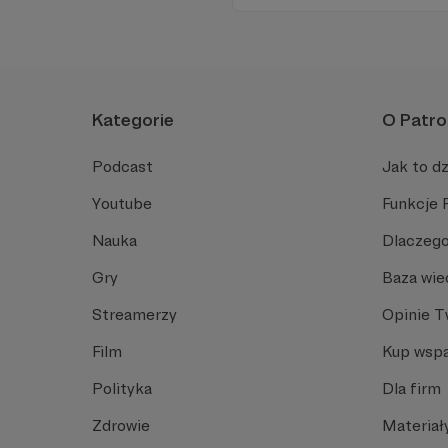
tworzone tylko dla patronów
Kategorie
O Patro
Podcast
Jak to dz
Youtube
Funkcje 
Nauka
Dlaczego
Gry
Baza wie
Streamerzy
Opinie 
Film
Kup wspa
Polityka
Dla firm
Zdrowie
Materiał