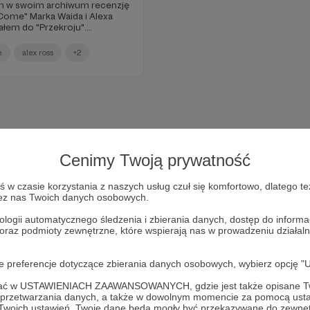
em w swoim archiwum recenzję
ome" Marka Waida i Alexa
ałem do "Przekroju".
iek zmian! - bo w tym
owe wydanie tego słynnego
e
alex ross
+2
Cenimy Twoją prywatność
w czasie korzystania z naszych usług czuł się komfortowo, dlatego te
zez nas Twoich danych osobowych.
ologii automatycznego śledzenia i zbierania danych, dostęp do inform
 oraz podmioty zewnętrzne, które wspierają nas w prowadzeniu dział
Dołącz do grona Patronów!
oje preferencje dotyczące zbierania danych osobowych, wybierz op
ofać w USTAWIENIACH ZAAWANSOWANYCH, gdzie jest także opisane Tw
Wesprzyj działalność Autora
Magazyn Kreski
już teraz!
a przetwarzania danych, a także w dowolnym momencie za pomocą usta
 Twoich ustawień, Twoje dane będą mogły być przekazywane do zewnę