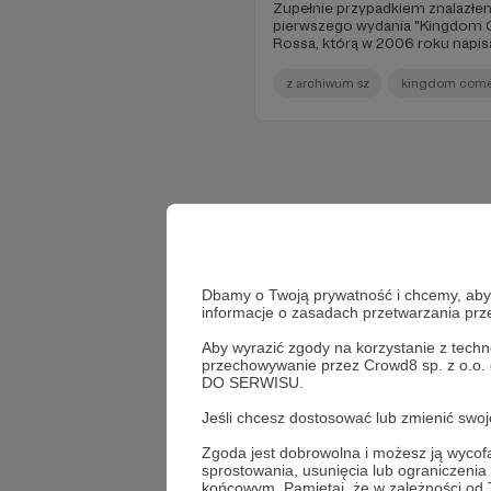
Zupełnie przypadkiem znalazł
pierwszego wydania "Kingdom C
Rossa, którą w 2006 roku napis
Przypominam ją- bez jakichkolw
tygodniu trafia do sprzedaży n
z archiwum sz
kingdom com
komiksu!
Dbamy o Twoją prywatność i chcemy, abyś 
informacje o zasadach przetwarzania pr
Aby wyrazić zgody na korzystanie z techn
przechowywanie przez Crowd8 sp. z o.o.
DO SERWISU.
Jeśli chcesz dostosować lub zmienić sw
Zgoda jest dobrowolna i możesz ją wyc
sprostowania, usunięcia lub ograniczeni
końcowym. Pamiętaj, że w zależności od