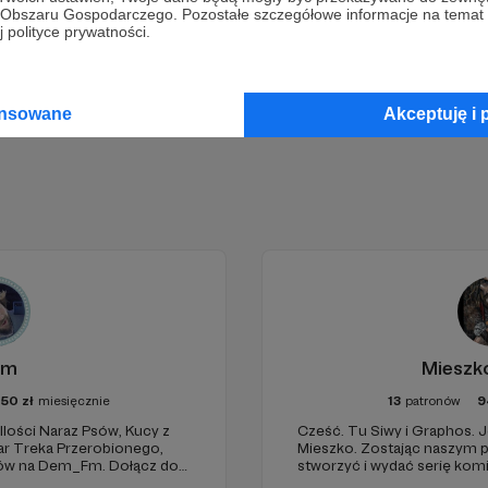
go Obszaru Gospodarczego. Pozostałe szczegółowe informacje na temat
 polityce prywatności.
Zostań Patronem
ansowane
Akceptuję i 
em
Mieszk
250
zł
miesięcznie
13
patronów
9
lości Naraz Psów, Kucy z
Cześć. Tu Siwy i Graphos. Jesteśmy twórcami Komiksu
ar Treka Przerobionego,
Mieszko. Zostając naszym patronem pomagasz nam
 Dem_Fm. Dołącz do
stworzyć i wydać serię komiksów o pierwszym polskim
 komiksy i oglądać filmiki
historycznym księciu. Twoja pomoc pozwoli nam