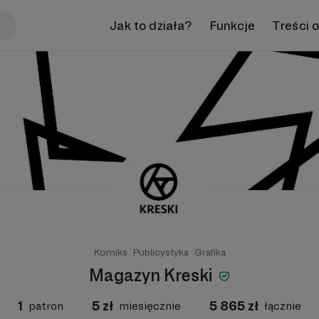
Jak to działa?
Funkcje
Treści 
Komiks
Publicystyka
Grafika
Magazyn Kreski
1
5
zł
5 865
zł
patron
miesięcznie
łącznie