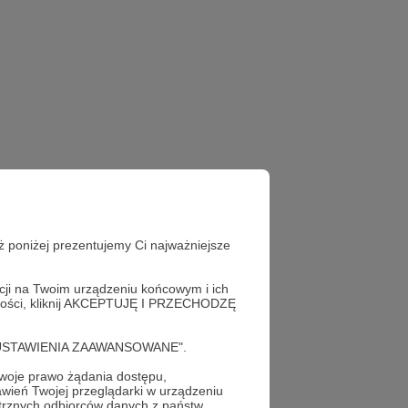
ż poniżej prezentujemy Ci najważniejsze
acji na Twoim urządzeniu końcowym i ich
alności, kliknij AKCEPTUJĘ I PRZECHODZĘ
cję "USTAWIENIA ZAAWANSOWANE".
oje prawo żądania dostępu,
wień Twojej przeglądarki w urządzeniu
trznych odbiorców danych z państw