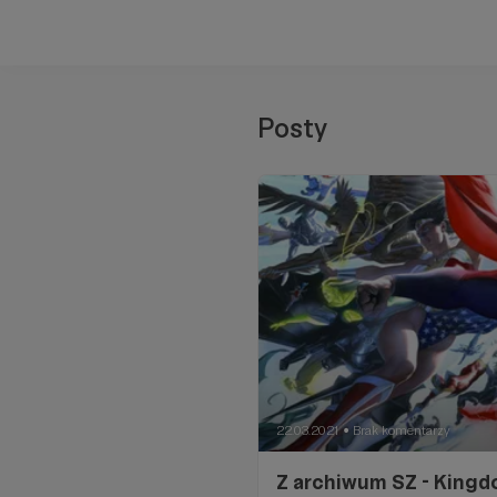
Posty
22.03.2021
Brak komentarzy
●
Z archiwum SZ - King