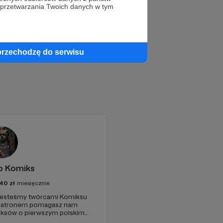
 przetwarzania Twoich danych w tym
przechodzę do serwisu
o Komiks
40
zł
miesięcznie