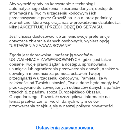
Aby wyrazić zgody na korzystanie z technologii
automatycznego śledzenia i zbierania danych, dostęp do
informacji na Twoim urządzeniu końcowym i ich
08.02.2023
Brak komentarzy
●
przechowywanie przez Crowd8 sp. z o.o. oraz podmioty
zewnętrzne, które wspierają nas w prowadzeniu działalności,
kliknij AKCEPTUJĘ I PRZECHODZĘ DO SERWISU.
Uzupełnienia
Do tej pory zginąć miało ponad 150 tys. ukraińskich
Jeśli chcesz dostosować lub zmienić swoje preferencje
żołnierzy, a 230 tys. zostało rannych. Premiera postu na
dotyczące zbierania danych osobowych, wybierz opcję
Patronite!
"USTAWIENIA ZAAWANSOWANE".
Zgoda jest dobrowolna i możesz ją wycofać w
wojna w ukrainie
Walery Załużny
rezerwy
+3
USTAWIENIACH ZAAWANSOWANYCH, gdzie jest także
opisane Twoje prawo żądania dostępu, sprostowania,
usunięcia lub ograniczenia przetwarzania danych, a także w
dowolnym momencie za pomocą ustawień Twojej
przeglądarki w urządzeniu końcowym. Pamiętaj, że w
zależności od Twoich ustawień, Twoje dane będą mogły być
przekazywane do zewnętrznych odbiorców danych z państw
trzecich tj. z państw spoza Europejskiego Obszaru
Gospodarczego. Pozostałe szczegółowe informacje na
temat przetwarzania Twoich danych w tym celów
przetwarzania znajdują się w naszej polityce prywatności.
Ustawienia zaawansowane