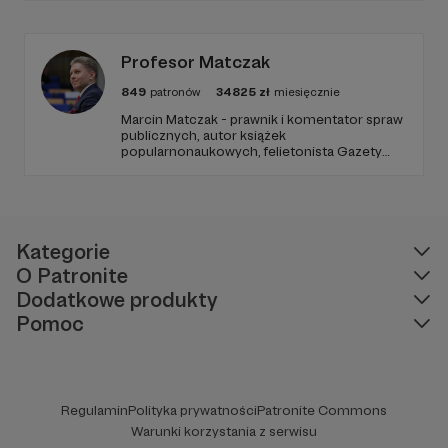
ziemi.
Profesor Matczak
849
patronów
34825
zł
miesięcznie
Marcin Matczak - prawnik i komentator spraw
publicznych, autor książek
popularnonaukowych, felietonista Gazety
Wyborczej, autor podkastów i filmów
edukacyjnych. Mówi jasno o prawie, filozofii i
języku. Promuje umiarkowanie w życiu
publicznym, walczy z plemiennością i
bańkami informacyjnymi.
Kategorie
O Patronite
Dodatkowe produkty
Pomoc
Regulamin
Polityka prywatności
Patronite Commons
Warunki korzystania z serwisu