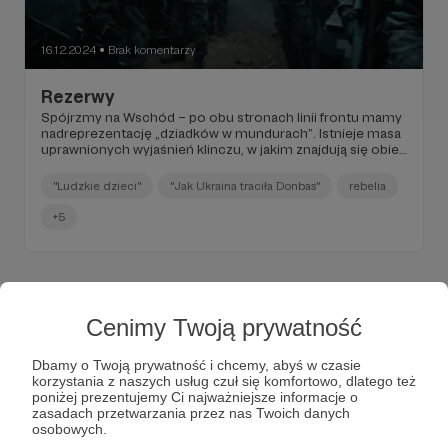
16.12.2024
Brak komentarzy
●
Rezerwy
Spójrzmy na Wschód – po obu stronach linii frontu mamy
nadreprezentację „dziadków w mundurach”. Istnieje masa
uprawnionych wyjaśnień klinczu, w jakim znajdują się obie
armie – przeciętny wiek żołnierzy i związane z nim fizyczne
ograniczenia to jedna z najważniejszych przyczyn.
"Ludzkie dzieci"
"Jak Ukraina traciła Donbas"
rebelia
+5
Cenimy Twoją prywatność
Dbamy o Twoją prywatność i chcemy, abyś w czasie
korzystania z naszych usług czuł się komfortowo, dlatego też
poniżej prezentujemy Ci najważniejsze informacje o
zasadach przetwarzania przez nas Twoich danych
osobowych.