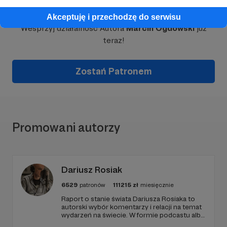
Dołącz do grona Patronów!
Akceptuję i przechodzę do serwisu
Wesprzyj działalność Autora
Marcin Ogdowski
już
teraz!
Zostań Patronem
Promowani autorzy
Dariusz Rosiak
6529
patronów
111215
zł
miesięcznie
Raport o stanie świata Dariusza Rosiaka to
autorski wybór komentarzy i relacji na temat
wydarzeń na świecie. W formie podcastu albo
programów na żywo z różnych miejsc na