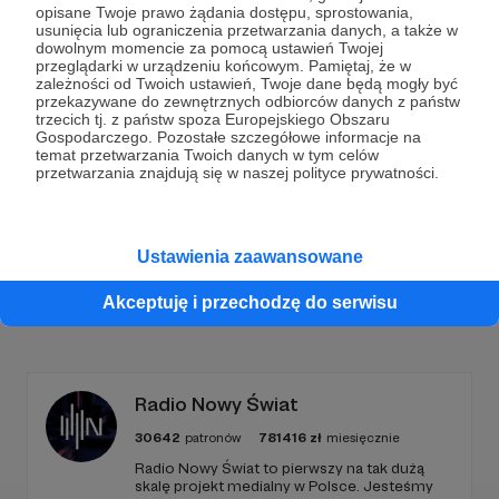
opisane Twoje prawo żądania dostępu, sprostowania,
usunięcia lub ograniczenia przetwarzania danych, a także w
Dołącz do grona Patronów!
dowolnym momencie za pomocą ustawień Twojej
przeglądarki w urządzeniu końcowym. Pamiętaj, że w
zależności od Twoich ustawień, Twoje dane będą mogły być
Wesprzyj działalność Autora
Marcin Ogdowski
już
przekazywane do zewnętrznych odbiorców danych z państw
teraz!
trzecich tj. z państw spoza Europejskiego Obszaru
Gospodarczego. Pozostałe szczegółowe informacje na
temat przetwarzania Twoich danych w tym celów
przetwarzania znajdują się w naszej polityce prywatności.
Zostań Patronem
Ustawienia zaawansowane
Akceptuję i przechodzę do serwisu
Promowani autorzy
Radio Nowy Świat
30642
patronów
781416
zł
miesięcznie
Radio Nowy Świat to pierwszy na tak dużą
skalę projekt medialny w Polsce. Jesteśmy