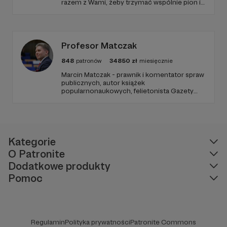
razem z Wami, żeby trzymać wspólnie pion i
poziom. Jeśli chcesz nam w tym pomóc -
zapraszamy, miejsca nie zabraknie. :)
Profesor Matczak
848
patronów
34850
zł
miesięcznie
Marcin Matczak - prawnik i komentator spraw
publicznych, autor książek
popularnonaukowych, felietonista Gazety
Wyborczej, autor podkastów i filmów
edukacyjnych. Mówi jasno o prawie, filozofii i
języku. Promuje umiarkowanie w życiu
publicznym, walczy z plemiennością i
bańkami informacyjnymi.
Kategorie
O Patronite
Dodatkowe produkty
Pomoc
Regulamin
Polityka prywatności
Patronite Commons