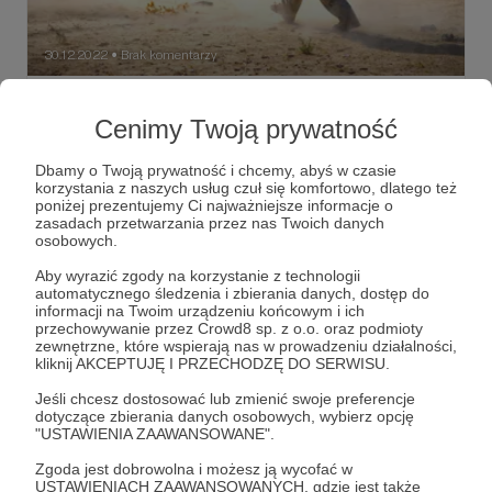
30.12.2022
Brak komentarzy
●
Emocje
Cenimy Twoją prywatność
Oto kolejna część cyklu, w ramach którego publikuję
obszerne fragmenty mojej pierwszej książki
„zAfganistanu.pl. Alfabet polskiej misji”.
Dbamy o Twoją prywatność i chcemy, abyś w czasie
korzystania z naszych usług czuł się komfortowo, dlatego też
poniżej prezentujemy Ci najważniejsze informacje o
wojna w afganistanie
"zAfganistanu.pl"
zasadach przetwarzania przez nas Twoich danych
Wojsko Polskie
+4
osobowych.
Aby wyrazić zgody na korzystanie z technologii
automatycznego śledzenia i zbierania danych, dostęp do
informacji na Twoim urządzeniu końcowym i ich
przechowywanie przez Crowd8 sp. z o.o. oraz podmioty
zewnętrzne, które wspierają nas w prowadzeniu działalności,
kliknij AKCEPTUJĘ I PRZECHODZĘ DO SERWISU.
Jeśli chcesz dostosować lub zmienić swoje preferencje
dotyczące zbierania danych osobowych, wybierz opcję
"USTAWIENIA ZAAWANSOWANE".
Zgoda jest dobrowolna i możesz ją wycofać w
USTAWIENIACH ZAAWANSOWANYCH, gdzie jest także