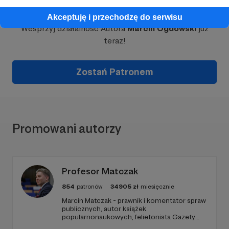
Dołącz do grona Patronów!
Akceptuję i przechodzę do serwisu
Wesprzyj działalność Autora
Marcin Ogdowski
już
teraz!
Zostań Patronem
Promowani autorzy
Profesor Matczak
854
patronów
34905
zł
miesięcznie
Marcin Matczak - prawnik i komentator spraw
publicznych, autor książek
popularnonaukowych, felietonista Gazety
Wyborczej, autor podkastów i filmów