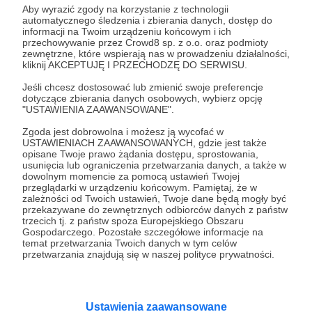
Aby wyrazić zgody na korzystanie z technologii
13.03.2023
Brak komentarzy
●
automatycznego śledzenia i zbierania danych, dostęp do
informacji na Twoim urządzeniu końcowym i ich
przechowywanie przez Crowd8 sp. z o.o. oraz podmioty
Gruchotanie
zewnętrzne, które wspierają nas w prowadzeniu działalności,
Na wojnie z cywilami. Naloty dywanowe miały złamać
kliknij AKCEPTUJĘ I PRZECHODZĘ DO SERWISU.
Niemców. W różnym zakresie dotknęły jedną trzecią
obywateli III Rzeszy. Ale czy ich złamały?
Jeśli chcesz dostosować lub zmienić swoje preferencje
dotyczące zbierania danych osobowych, wybierz opcję
"USTAWIENIA ZAAWANSOWANE".
naloty dywanowe
Drezno
kampania bombowa
Zgoda jest dobrowolna i możesz ją wycofać w
+2
USTAWIENIACH ZAAWANSOWANYCH, gdzie jest także
opisane Twoje prawo żądania dostępu, sprostowania,
usunięcia lub ograniczenia przetwarzania danych, a także w
dowolnym momencie za pomocą ustawień Twojej
przeglądarki w urządzeniu końcowym. Pamiętaj, że w
zależności od Twoich ustawień, Twoje dane będą mogły być
przekazywane do zewnętrznych odbiorców danych z państw
trzecich tj. z państw spoza Europejskiego Obszaru
Gospodarczego. Pozostałe szczegółowe informacje na
temat przetwarzania Twoich danych w tym celów
przetwarzania znajdują się w naszej polityce prywatności.
Ustawienia zaawansowane