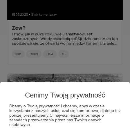
18.06.2025
Brak komentarzy
●
Zew?
I znów, jak w 2022 roku, wielu analityków jest
zaskoczonych. Wtedy słabością roSSji, dziś Iranu. Mało kto
spodziewał się, że otwarta wojna między Iranem a Izraelem
będzie miała aż tak jednostronny przebieg...
Iran
Izrael
USA
+5
Cenimy Twoją prywatność
Dbamy o Twoją prywatność i chcemy, abyś w czasie
korzystania z naszych usług czuł się komfortowo, dlatego też
poniżej prezentujemy Ci najważniejsze informacje o
zasadach przetwarzania przez nas Twoich danych
osobowych.