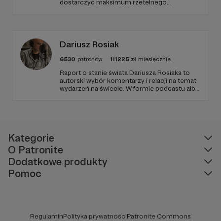
dostarczyć maksimum rzetelnego
dziennikarstwa. A mogą to robić, ponieważ
Radio Wnet jest w pełni niezależne i… wolne!
Zachowanie tej właśnie wolności zależy dziś
od Twojego wsparcia!
Dariusz Rosiak
6530
patronów
111225
zł
miesięcznie
Raport o stanie świata Dariusza Rosiaka to
autorski wybór komentarzy i relacji na temat
wydarzeń na świecie. W formie podcastu albo
programów na żywo z różnych miejsc na
ziemi.
Kategorie
O Patronite
Dodatkowe produkty
Pomoc
Regulamin
Polityka prywatności
Patronite Commons