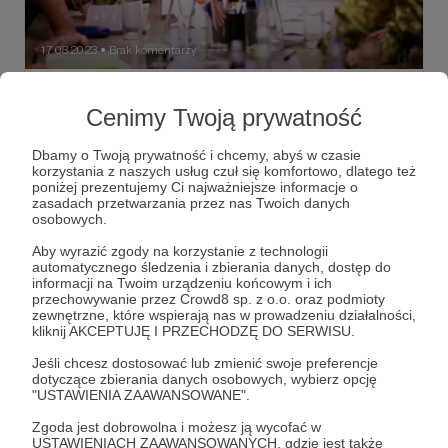
17.08.2023
Brak komentarzy
●
Narada
Cenimy Twoją prywatność
Staram się nie rozbudzać niepotrzebnych nadziei,
zwłaszcza gdy nie mogę ujawnić źródeł własnych
informacji. Tym razem jednak postąpię inaczej...
Dbamy o Twoją prywatność i chcemy, abyś w czasie
korzystania z naszych usług czuł się komfortowo, dlatego też
poniżej prezentujemy Ci najważniejsze informacje o
Walery Załużny
Christopher Cavoli
Tony Radakin
zasadach przetwarzania przez nas Twoich danych
+3
osobowych.
Aby wyrazić zgody na korzystanie z technologii
automatycznego śledzenia i zbierania danych, dostęp do
informacji na Twoim urządzeniu końcowym i ich
przechowywanie przez Crowd8 sp. z o.o. oraz podmioty
zewnętrzne, które wspierają nas w prowadzeniu działalności,
kliknij AKCEPTUJĘ I PRZECHODZĘ DO SERWISU.
Jeśli chcesz dostosować lub zmienić swoje preferencje
dotyczące zbierania danych osobowych, wybierz opcję
"USTAWIENIA ZAAWANSOWANE".
Zgoda jest dobrowolna i możesz ją wycofać w
USTAWIENIACH ZAAWANSOWANYCH, gdzie jest także