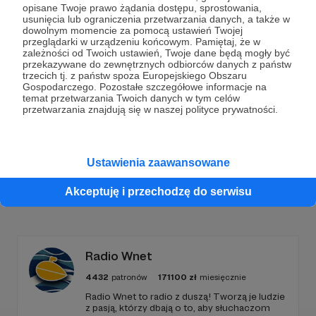
opisane Twoje prawo żądania dostępu, sprostowania,
usunięcia lub ograniczenia przetwarzania danych, a także w
Dołącz do grona Patronów!
dowolnym momencie za pomocą ustawień Twojej
przeglądarki w urządzeniu końcowym. Pamiętaj, że w
zależności od Twoich ustawień, Twoje dane będą mogły być
Wesprzyj działalność Autora
Marcin Ogdowski
już
przekazywane do zewnętrznych odbiorców danych z państw
teraz!
trzecich tj. z państw spoza Europejskiego Obszaru
Gospodarczego. Pozostałe szczegółowe informacje na
temat przetwarzania Twoich danych w tym celów
przetwarzania znajdują się w naszej polityce prywatności.
Zostań Patronem
Ustawienia zaawansowane
Akceptuję i przechodzę do serwisu
Promowani autorzy
Radio Wnet
4432
patronów
171100
zł
miesięcznie
Radio Wnet to radio z duszą! Tworzą je ludzie
z pasją, którzy dbają o to, aby słuchaczom